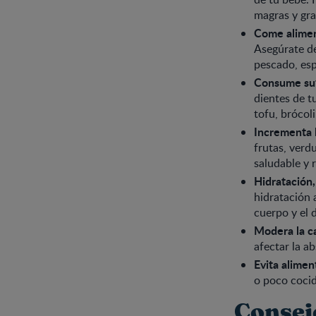
magras y gra
Come aliment
Asegúrate de
pescado, espi
Consume suf
dientes de t
tofu, brócol
Incrementa l
frutas, verd
saludable y r
Hidratación
hidratación 
cuerpo y el 
Modera la ca
afectar la a
Evita alimen
o poco cocid
Consej