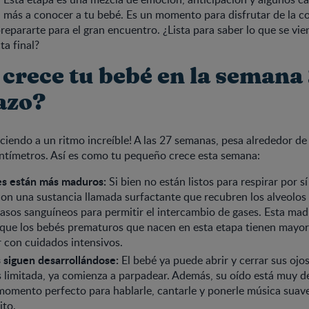
 más a conocer a tu bebé. Es un momento para disfrutar de la c
prepararte para el gran encuentro. ¿Lista para saber lo que se vie
a final?
crece tu bebé en la semana 
azo?
eciendo a un ritmo increíble! A las 27 semanas, pesa alrededor de
ntímetros. Así es como tu pequeño crece esta semana:
s están más maduros:
Si bien no están listos para respirar por sí
on una sustancia llamada surfactante que recubren los alveolos
vasos sanguíneos para permitir el intercambio de gases. Esta mad
 que los bebés prematuros que nacen en esta etapa tienen mayor
r con cuidados intensivos.
 siguen desarrollándose:
El bebé ya puede abrir y cerrar sus ojos
s limitada, ya comienza a parpadear. Además, su oído está muy d
 momento perfecto para hablarle, cantarle y ponerle música suave
ito.