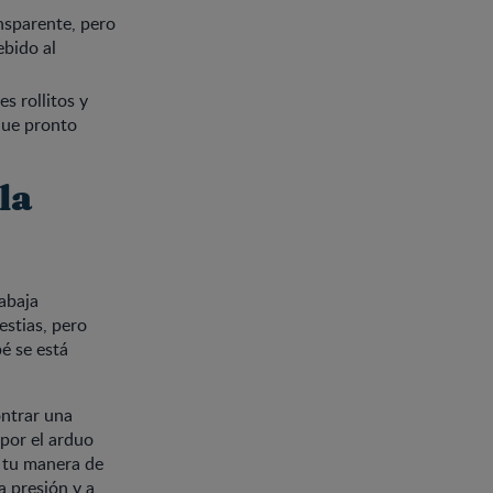
nsparente, pero
bido al
s rollitos y
que pronto
la
rabaja
estias, pero
é se está
ntrar una
por el arduo
s tu manera de
a presión y a