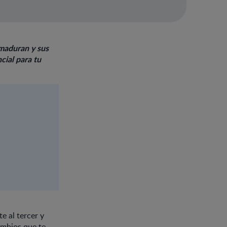
 maduran y sus
cial para tu
e al tercer y
ambios que te