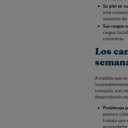
Su piel se v
está comenza
aumento de 
Sus rasgos s
rasgos facia
conocerás.
Los ca
semana
A medida que te a
incansablemente 
tranquila, son r
desarrollando m
Problemas pa
postura cómo
trabajo que 
acomodarte. 