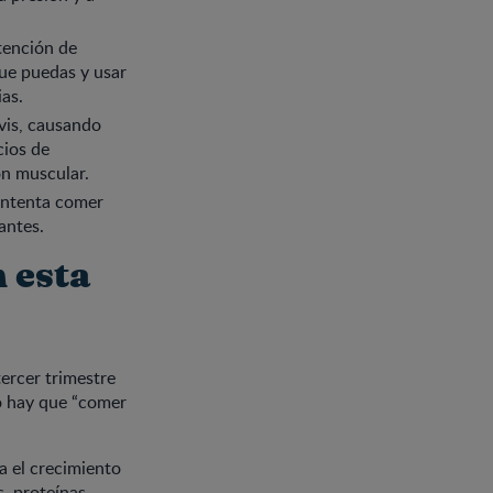
tención de
que puedas y usar
ias.
lvis, causando
cios de
ón muscular.
 Intenta comer
antes.
 esta
tercer trimestre
o hay que “comer
a el crecimiento
s, proteínas