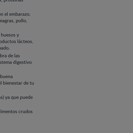
en el embarazo.
magras, pollo,
s huesos y
oductos lácteos,
uado.
bra de las
istema digestivo
 buena
l bienestar de tu
as) ya que puede
alimentos crudos