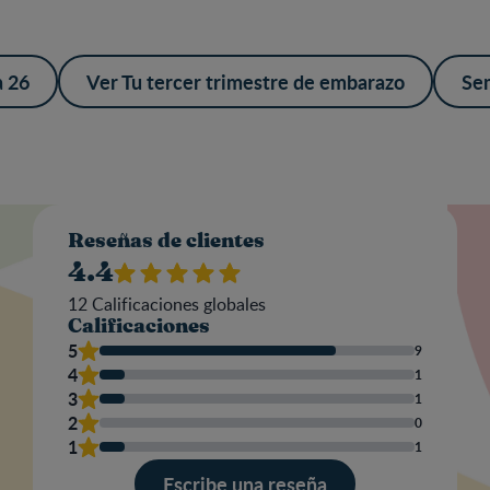
 26
Ver Tu tercer trimestre de embarazo
Se
Valo
Reseñas de clientes
4.4
12
Calificaciones globales
Calificaciones
Nom
5
9
4
1
3
1
2
0
Escr
1
1
una
res
Escribe una reseña