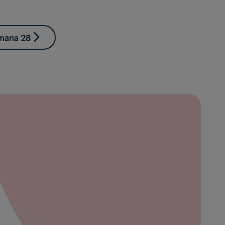
mana 28
ración
bre
ibe
eña