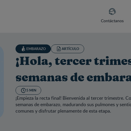
Contáctanos
EMBARAZO
ARTÍCULO
¡Hola, tercer trime
semanas de embar
5 MIN
¡Empieza la recta final! Bienvenida al tercer trimestre.
semanas de embarazo, madurando sus pulmones y sentid
comunes y disfrutar plenamente de esta etapa.
la, tercer trimestre! Ya son 27 semanas de embarazo