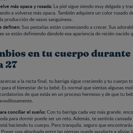
uelve más opaca y rosada:
La piel sigue siendo muy delgada y tra
ndo a volverse más opaca. También adquiere un color rosado de
la producción de vasos sanguíneos.
e definen:
Sus pestañas están comenzando a crecer. Sus adorable
les se están definiendo dándole esa apariencia de recién nacido 
mbios en tu cuerpo durante 
 27
cercas a la recta final, tu barriga sigue creciendo y tu cuerpo t
para el bienestar de tu bebé. Es normal que sientas algunas mol
ecordatorios de que estás en un proceso hermoso y de que tu beb
aravillosamente.
ra conciliar el sueño:
Con tu barriga cada vez más grande, enco
da para dormir puede ser un reto. Además, te sentirás cansada 
está haciendo tu cuerpo. Pero tranquila, seguro que encontrará
Poner una almohada entre las piernas puede ayudarte a aliviar l