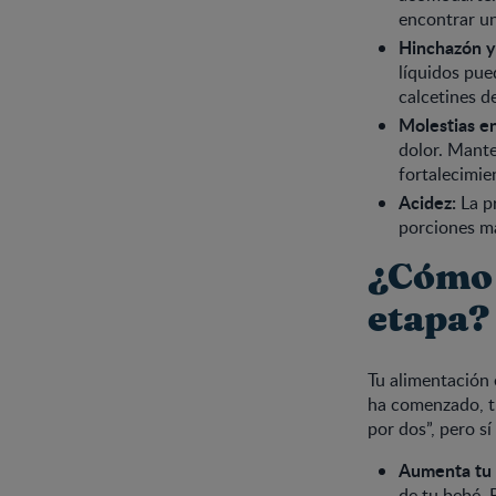
encontrar un
Hinchazón y
líquidos pue
calcetines d
Molestias en
dolor. Mante
fortalecimie
Acidez:
La pr
porciones má
¿Cómo 
etapa?
Tu alimentación e
ha comenzado, t
por dos”, pero s
Aumenta tu i
de tu bebé. 