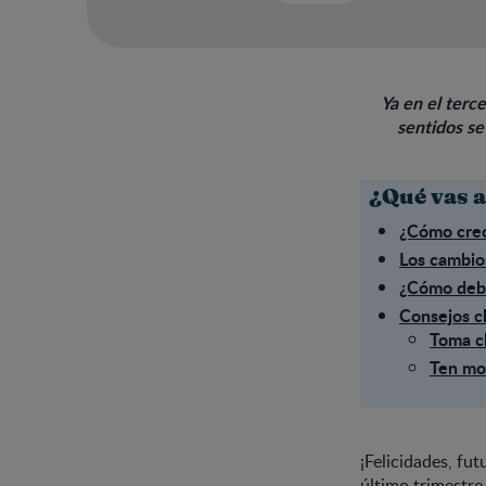
Ya en el terc
sentidos se
¿Qué vas a
¿Cómo crec
Los cambio
¿Cómo debe
Consejos c
Toma cl
Ten mo
¡Felicidades, fu
último trimestre