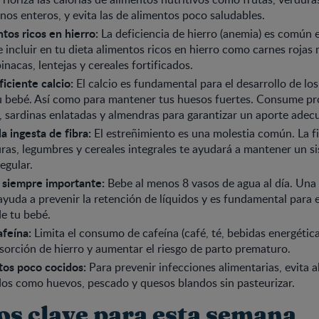
nos enteros, y evita las de alimentos poco saludables.
os ricos en hierro:
La deficiencia de hierro (anemia) es común 
 incluir en tu dieta alimentos ricos en hierro como carnes rojas 
nacas, lentejas y cereales fortificados.
iciente calcio:
El calcio es fundamental para el desarrollo de lo
u bebé. Así como para mantener tus huesos fuertes. Consume pr
i, sardinas enlatadas y almendras para garantizar un aporte adec
a ingesta de fibra:
El estreñimiento es una molestia común. La fi
uras, legumbres y cereales integrales te ayudará a mantener un s
egular.
, siempre importante:
Bebe al menos 8 vasos de agua al día. Una
ayuda a prevenir la retención de líquidos y es fundamental para e
de tu bebé.
feína:
Limita el consumo de cafeína (café, té, bebidas energétic
bsorción de hierro y aumentar el riesgo de parto prematuro.
tos poco cocidos:
Para prevenir infecciones alimentarias, evita 
os como huevos, pescado y quesos blandos sin pasteurizar.
os clave para esta semana