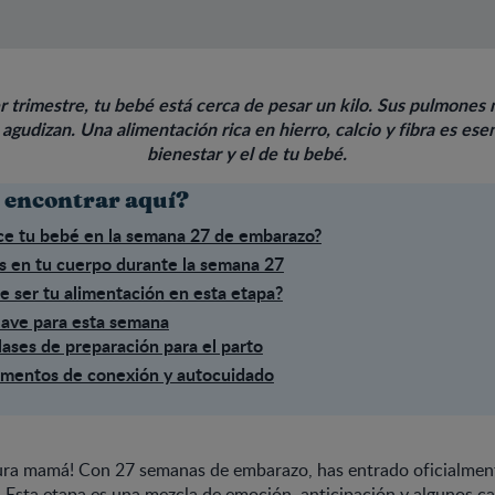
er trimestre, tu bebé está cerca de pesar un kilo. Sus pulmones
 agudizan. Una alimentación rica en hierro, calcio y fibra es esen
bienestar y el de tu bebé.
 encontrar aquí?
e tu bebé en la semana 27 de embarazo?
s en tu cuerpo durante la semana 27
 ser tu alimentación en esta etapa?
lave para esta semana
ases de preparación para el parto
mentos de conexión y autocuidado
tura mamá! Con 27 semanas de embarazo, has entrado oficialment
. Esta etapa es una mezcla de emoción, anticipación y algunos c