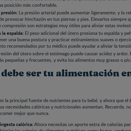
a posición más confortable.
 presión:
La presión arterial puede aumentar ligeramente, y la re
de provocar hinchazón en tus piernas y pies. Elevarlos siempre 
e compresión son estrategias muy útiles para aliviar estas molest
 la espalda:
El peso adicional del útero presiona tu espalda y pe
ner una buena postura y practicar estiramientos suaves o ejerci
nto recomendados por tu médico puede ayudar a aliviar la tensi
esión del útero sobre el estómago puede causar acidez y ardor.
s pequeñas y frecuentes, y evita los alimentos muy grasos o pic
debe ser tu alimentación en
s la principal fuente de nutrientes para tu bebé, y ahora que el 
us necesidades calóricas y nutricionales aumentan. Recuerda, n
í comer mejor que nunca.
ngesta calórica:
Ahora necesitas un aporte extra de calorías par
Prioriza las calorías de alimentos nutritivos como frutas, verdura