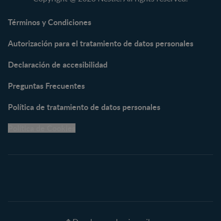
NAN® Optipro® 3
NAN® Supreme 3
Términos y Condiciones
NESTOGENO® 3
Autorización para el tratamiento de datos personales
NESTUM®
KLIM® NUTRIADVANCE®
Declaración de accesibilidad
KLIM® Snacks
NESCARE®
Preguntas Frecuentes
Herramientas
Política de tratamiento de datos personales
Buscador de Artículos
Política de Cookies
Buscador de Productos
Embarazo semana a
semana
Calculadora de Fecha de
Parto
Calendario de ovulación
Nombres para tu bebé
Recetas