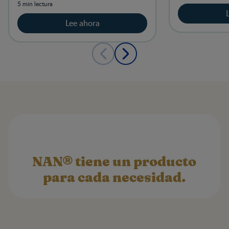
desarrollo de sus hijos.
5 min lectura
Lee ahora
NAN® tiene un producto
para cada necesidad.