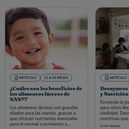
ARTÍCULO
12 A 24 MESES
ARTÍCULO
¿Cuáles son los beneficios de
Desayunos 
los alimentos lácteos de
y Nutrició
NAN®?
Enciende la j
Los alimentos lácteos son grandes
para niños lle
aliados para las mamás, gracias a
vitalidad. De
que ofrecen nutrientes esenciales
nutritivas qu
para el normal crecimiento y
mañana sea esp
6 min lectura