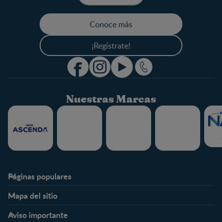
Conoce más
¡Regístrate!
Nuestras Marcas
Páginas populares
Nestlé FamilyNes
Club
Mapa del sitio
Expertos en Nutrición
Beneficios
Etapas
Temas
Preguntas Frecuentes
Inicia Sesión
Aviso importante
Preconcepción
Crecimiento y desarrollo