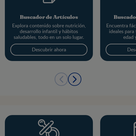
Buscador de Artículos
Buscado
Explora contenido sobre nutrición,
Encuentra fác
desarrollo infantil y hábitos
ideales para
saludables, todo en un solo lugar.
edad 
Descubrir ahora
Des