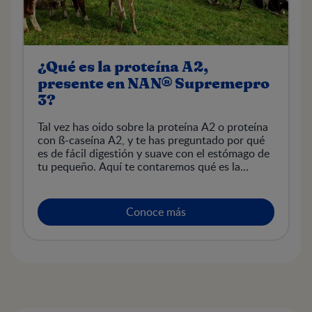
¿Qué es la proteína A2,
presente en NAN® Supremepro
3?
Tal vez has oido sobre la proteína A2 o proteína
con ß-caseína A2, y te has preguntado por qué
es de fácil digestión y suave con el estómago de
tu pequeño. Aquí te contaremos qué es la
proteína A2 y por qué al pasar por el proceso de
optimización de proteínas patentado por
Nestlé® y combinado con probióticos (B.lactis),
Conoce más
pueden aportar a tu hijo los nutrientes
esenciales que contribuyen a un crecimiento y
desarrollo adecuados.