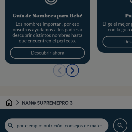
Guía de Nombres para Bebé
Pa
Los nombres importan, por eso
Elige el mejor
nosotros ayudamos a los padres a
con la guía
descubrir distintos nombres hasta
que encuentren el perfecto.
Des
Descubrir ahora
NAN® SUPREMEPRO 3
Home