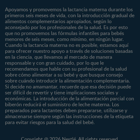
Contáctanos
Regístrate
Embarazo
Nutrición
Apoyamos y promovemos la lactancia materna durante los
¿Quiénes somos?
Posparto
Salud
primeros seis meses de vida, con la introducción gradual de
alimentos complementarios apropiados, según lo
Marcas y productos
0 a 4 meses
Maternidad
aconsejado por los profesionales de la salud. Es por esto
Nuestros Productos
4 a 6 meses
Paternidad
que no promovemos las fórmulas infantiles para bebés
Nuestras Marcas
menores de seis meses, como mínimo, en ningún lugar.
6 a 8 meses
Vida en familia
Cuando la lactancia materna no es posible, estamos aquí
8 a 12 meses
para ofrecer nuestro apoyo a través de soluciones basadas
12 a 24 meses
en la ciencia, que llevamos al mercado de manera
responsable y con gran cuidado, por lo que le
Desde 2 años
recomendamos que hable con su profesional de la salud
Preescolar
sobre cómo alimentar a su bebé y que busque consejo
sobre cuándo introducir la alimentación complementaria.
Escolar
Si decide no amamantar, recuerde que esa decisión puede
ser difícil de revertir y tiene implicaciones sociales y
Marcas
Productos
económicas. La introducción de la alimentación parcial con
CERELAC®
Cereales Infantiles
biberón reducirá el suministro de leche materna. Los
GERBER®
Compotas y galletas
preparados para lactantes deben prepararse, utilizarse y
almacenarse siempre según las instrucciones de la etiqueta
KLIM®
Fórmulas Infantiles
para evitar riesgos para la salud del bebé.
NAN® 3
Vitaminas y Suplementos
NAN® Comfort 3
Copyright @ 2026 Nestlé. All rights reserved.