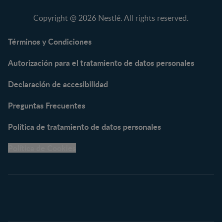
NAN® Comfort 3
Copyright @ 2026 Nestlé. All rights reserved.
NAN® Optipro® 3
NAN® Supreme 3
Términos y Condiciones
NESTOGENO® 3
Autorización para el tratamiento de datos personales
NESTUM®
KLIM® NUTRIADVANCE®
Declaración de accesibilidad
KLIM® Snacks
NESCARE®
Preguntas Frecuentes
Herramientas
Política de tratamiento de datos personales
Buscador de Artículos
Política de Cookies
Buscador de Productos
Embarazo semana a
semana
Calculadora de Fecha de
Parto
Calendario de ovulación
Nombres para tu bebé