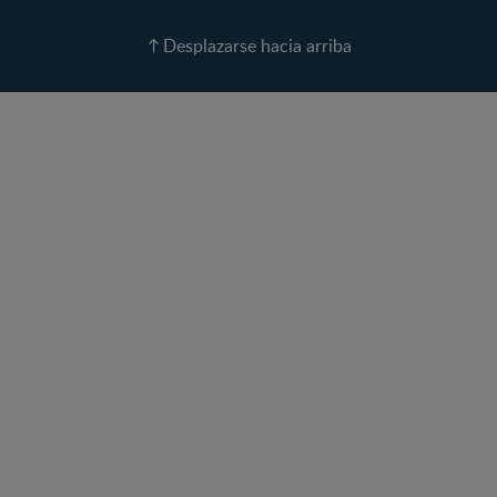
Recetas
Desplazarse hacia arriba
Calculadora de color de
ojos
Calculadora de Alergias
Curvas de Crecimiento
Paso a paso
Guías