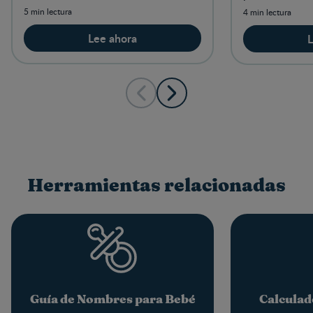
nacimiento. Emociónate y lee más
de tu cuerpo y
5 min lectura
4 min lectura
sobre esta semana.
recta final.
Lee ahora
L
Herramientas relacionadas
Guía de Nombres para Bebé
Calculad