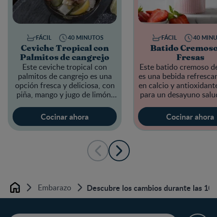
FÁCIL
40 MINUTOS
FÁCIL
40 MIN
Ceviche Tropical con
Batido Cremoso
Palmitos de cangrejo
Fresas
Este ceviche tropical con
Este batido cremoso de
palmitos de cangrejo es una
es una bebida refrescan
opción fresca y deliciosa, con
en calcio y antioxidante
piña, mango y jugo de limón.
para un desayuno salu
Rico en vitamina C, ideal para
un snack por la tar
acompañar con tostadas.
Cocinar ahora
Cocinar ahora
Embarazo
Descubre los cambios durante las 10
Home