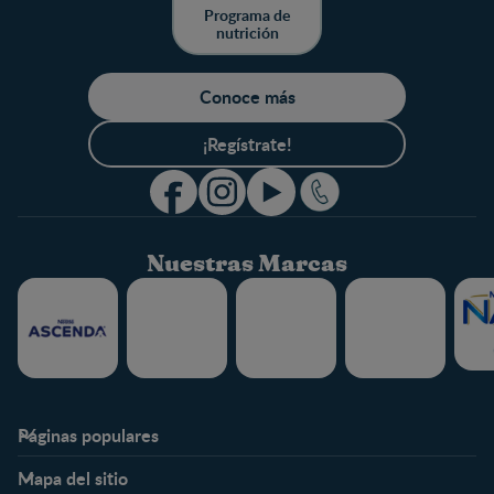
Programa de
nutrición
Conoce más
¡Regístrate!
Nuestras Marcas
Páginas populares
Nestlé FamilyNes
Club
Mapa del sitio
Expertos en Nutrición
Beneficios