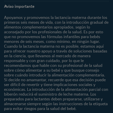
Etapas
Temas
Preguntas Frecuentes
Inicia Sesión
Aviso importante
Preconcepción
Crecimiento y desarrollo
Contáctanos
Regístrate
Embarazo
Nutrición
Apoyamos y promovemos la lactancia materna durante los
¿Quiénes somos?
Posparto
Salud
primeros seis meses de vida, con la introducción gradual de
alimentos complementarios apropiados, según lo
Marcas y productos
0 a 4 meses
Maternidad
aconsejado por los profesionales de la salud. Es por esto
Nuestros Productos
4 a 6 meses
Paternidad
que no promovemos las fórmulas infantiles para bebés
Nuestras Marcas
menores de seis meses, como mínimo, en ningún lugar.
6 a 8 meses
Vida en familia
Cuando la lactancia materna no es posible, estamos aquí
8 a 12 meses
para ofrecer nuestro apoyo a través de soluciones basadas
12 a 24 meses
en la ciencia, que llevamos al mercado de manera
responsable y con gran cuidado, por lo que le
Desde 2 años
recomendamos que hable con su profesional de la salud
Preescolar
sobre cómo alimentar a su bebé y que busque consejo
sobre cuándo introducir la alimentación complementaria.
Escolar
Si decide no amamantar, recuerde que esa decisión puede
ser difícil de revertir y tiene implicaciones sociales y
Marcas
Productos
económicas. La introducción de la alimentación parcial con
CERELAC®
Cereales Infantiles
biberón reducirá el suministro de leche materna. Los
GERBER®
Compotas y galletas
preparados para lactantes deben prepararse, utilizarse y
almacenarse siempre según las instrucciones de la etiqueta
KLIM®
Fórmulas Infantiles
para evitar riesgos para la salud del bebé.
NAN® 3
Vitaminas y Suplementos