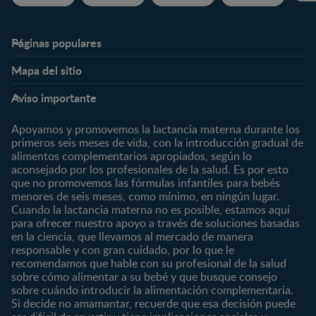
Páginas populares
Nestlé FamilyNes
Club
Mapa del sitio
Expertos en Nutrición
Beneficios
Etapas
Temas
Preguntas Frecuentes
Inicia Sesión
Aviso importante
Preconcepción
Crecimiento y desarrollo
Contáctanos
Regístrate
Embarazo
Nutrición
Apoyamos y promovemos la lactancia materna durante los
¿Quiénes somos?
Posparto
Salud
primeros seis meses de vida, con la introducción gradual de
alimentos complementarios apropiados, según lo
Marcas y productos
0 a 4 meses
Maternidad
aconsejado por los profesionales de la salud. Es por esto
Nuestros Productos
4 a 6 meses
Paternidad
que no promovemos las fórmulas infantiles para bebés
Nuestras Marcas
menores de seis meses, como mínimo, en ningún lugar.
6 a 8 meses
Vida en familia
Cuando la lactancia materna no es posible, estamos aquí
8 a 12 meses
para ofrecer nuestro apoyo a través de soluciones basadas
12 a 24 meses
en la ciencia, que llevamos al mercado de manera
responsable y con gran cuidado, por lo que le
Desde 2 años
recomendamos que hable con su profesional de la salud
Preescolar
sobre cómo alimentar a su bebé y que busque consejo
sobre cuándo introducir la alimentación complementaria.
Escolar
Si decide no amamantar, recuerde que esa decisión puede