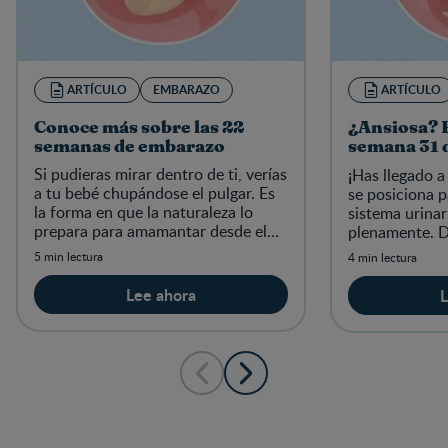
ARTÍCULO
EMBARAZO
ARTÍCULO
Conoce más sobre las 22
¿Ansiosa? E
semanas de embarazo
semana 31 
Si pudieras mirar dentro de ti, verías
¡
Has llegado a
a tu bebé chupándose el pulgar. Es
se posiciona p
la forma en que la naturaleza lo
sistema urinar
prepara para amamantar desde el
plenamente. D
nacimiento. Emociónate y lee más
de tu cuerpo y
5 min lectura
4 min lectura
sobre esta semana.
recta final.
Lee ahora
L