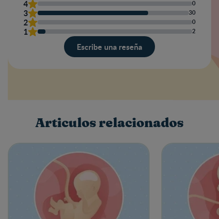
4
0
3
30
2
0
1
2
Escribe una reseña
Valoración
Nombre
Articulos relacionados
Escribe una reseña