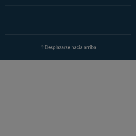
semana
Calculadora de Fecha de
Parto
Calendario de ovulación
Nombres para tu bebé
Recetas
Desplazarse hacia arriba
Calculadora de color de
ojos
Calculadora de Alergias
Curvas de Crecimiento
Paso a paso
Guías