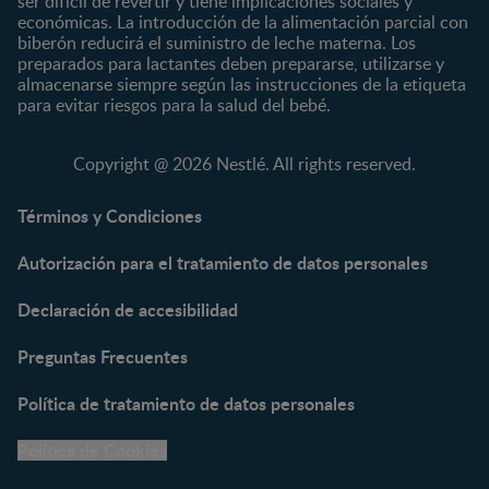
ser difícil de revertir y tiene implicaciones sociales y
Marcas
Productos
económicas. La introducción de la alimentación parcial con
CERELAC®
Cereales Infantiles
biberón reducirá el suministro de leche materna. Los
GERBER®
Compotas y galletas
preparados para lactantes deben prepararse, utilizarse y
almacenarse siempre según las instrucciones de la etiqueta
KLIM®
Fórmulas Infantiles
para evitar riesgos para la salud del bebé.
NAN® 3
Vitaminas y Suplementos
NAN® Comfort 3
Copyright @ 2026 Nestlé. All rights reserved.
NAN® Optipro® 3
NAN® Supreme 3
Términos y Condiciones
NESTOGENO® 3
Autorización para el tratamiento de datos personales
NESTUM®
KLIM® NUTRIADVANCE®
Declaración de accesibilidad
KLIM® Snacks
NESCARE®
Preguntas Frecuentes
Herramientas
Política de tratamiento de datos personales
Buscador de Artículos
Política de Cookies
Buscador de Productos
Embarazo semana a