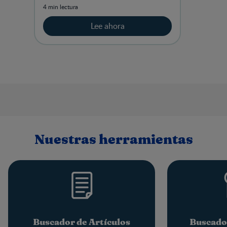
sistema inmunológico.
4 min lectura
Lee ahora
Nuestras herramientas
Buscador de Artículos
Buscado