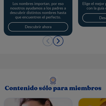
Los nombres importan, por eso
Elige el mejor
nosotros ayudamos a los padres a
con la guía
descubrir distintos nombres hasta
que encuentren el perfecto.
Des
Descubrir ahora
Contenido sólo para miembros