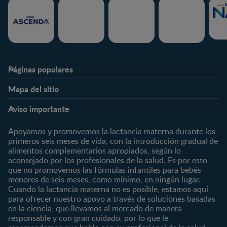
Páginas populares
Nestlé FamilyNes
Club
Mapa del sitio
Expertos en Nutrición
Beneficios
Etapas
Temas
Preguntas Frecuentes
Inicia Sesión
Aviso importante
Preconcepción
Crecimiento y desarrollo
Contáctanos
Regístrate
Embarazo
Nutrición
Apoyamos y promovemos la lactancia materna durante los
¿Quiénes somos?
Posparto
Salud
primeros seis meses de vida, con la introducción gradual de
alimentos complementarios apropiados, según lo
Marcas y productos
0 a 4 meses
Maternidad
aconsejado por los profesionales de la salud. Es por esto
Nuestros Productos
4 a 6 meses
Paternidad
que no promovemos las fórmulas infantiles para bebés
Nuestras Marcas
menores de seis meses, como mínimo, en ningún lugar.
6 a 8 meses
Vida en familia
Cuando la lactancia materna no es posible, estamos aquí
8 a 12 meses
para ofrecer nuestro apoyo a través de soluciones basadas
12 a 24 meses
en la ciencia, que llevamos al mercado de manera
responsable y con gran cuidado, por lo que le
Desde 2 años