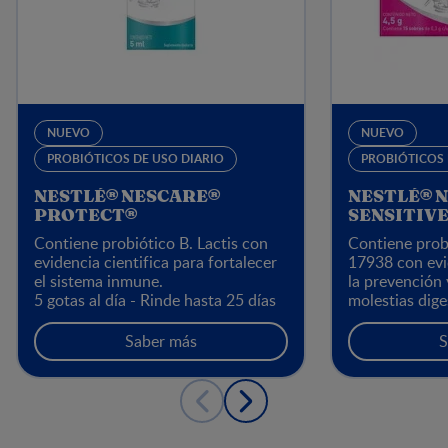
NUEVO
NUEVO
PROBIÓTICOS DE USO DIARIO
PROBIÓTICOS 
NESTLÉ® NESCARE®
NESTLÉ® 
PROTECT®
SENSITIV
Contiene probiótico B. Lactis con
Contiene prob
evidencia cientifica para fortalecer
17938 con evid
el sistema inmune.
la prevención
5 gotas al día - Rinde hasta 25 días
molestias dige
infantil, estre
dolor abdomin
Saber más
S
1 sobre al día