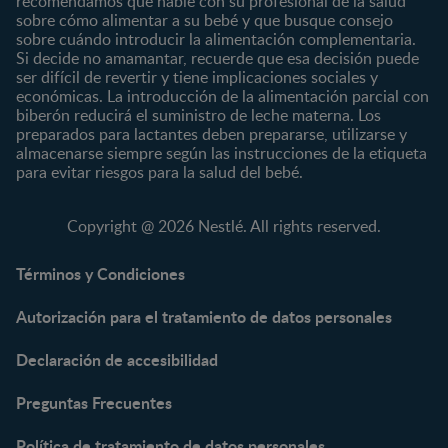
recomendamos que hable con su profesional de la salud
Preescolar
sobre cómo alimentar a su bebé y que busque consejo
sobre cuándo introducir la alimentación complementaria.
Escolar
Si decide no amamantar, recuerde que esa decisión puede
ser difícil de revertir y tiene implicaciones sociales y
Marcas
Productos
económicas. La introducción de la alimentación parcial con
CERELAC®
Cereales Infantiles
biberón reducirá el suministro de leche materna. Los
GERBER®
Compotas y galletas
preparados para lactantes deben prepararse, utilizarse y
almacenarse siempre según las instrucciones de la etiqueta
KLIM®
Fórmulas Infantiles
para evitar riesgos para la salud del bebé.
NAN® 3
Vitaminas y Suplementos
NAN® Comfort 3
Copyright @ 2026 Nestlé. All rights reserved.
NAN® Optipro® 3
NAN® Supreme 3
Términos y Condiciones
NESTOGENO® 3
Autorización para el tratamiento de datos personales
NESTUM®
KLIM® NUTRIADVANCE®
Declaración de accesibilidad
KLIM® Snacks
NESCARE®
Preguntas Frecuentes
Herramientas
Política de tratamiento de datos personales