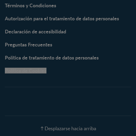
NAN® Supreme 3
Términos y Condiciones
NESTOGENO® 3
Autorización para el tratamiento de datos personales
NESTUM®
KLIM® NUTRIADVANCE®
Declaración de accesibilidad
KLIM® Snacks
NESCARE®
Preguntas Frecuentes
Herramientas
Política de tratamiento de datos personales
Buscador de Artículos
Política de Cookies
Buscador de Productos
Embarazo semana a
semana
Calculadora de Fecha de
Parto
Calendario de ovulación
Nombres para tu bebé
Recetas
Desplazarse hacia arriba
Calculadora de color de