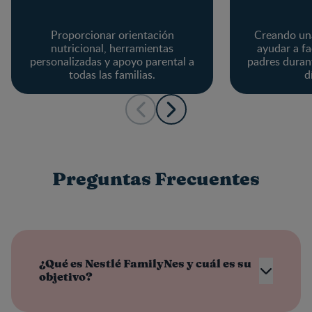
Proporcionar orientación
Creando un
nutricional, herramientas
ayudar a fac
personalizadas y apoyo parental a
padres duran
todas las familias.
d
Preguntas Frecuentes
¿Qué es Nestlé FamilyNes y cuál es su
objetivo?