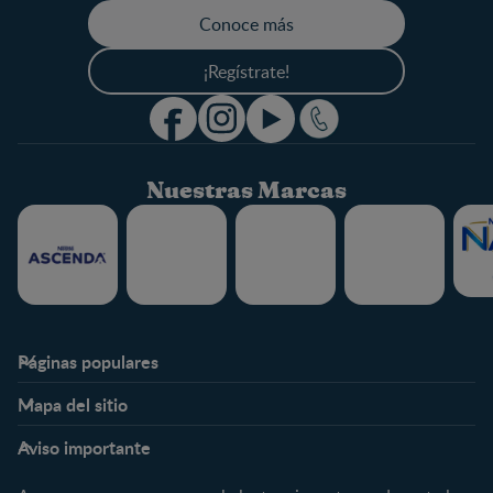
Conoce más
¡Regístrate!
Nuestras Marcas
Páginas populares
Nestlé FamilyNes
Club
Mapa del sitio
Expertos en Nutrición
Beneficios
Etapas
Temas
Preguntas Frecuentes
Inicia Sesión
Aviso importante
Preconcepción
Crecimiento y desarrollo
Contáctanos
Regístrate
Embarazo
Nutrición