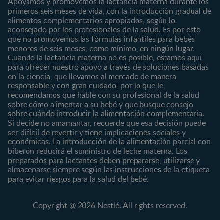
Apoyamos y promovemos la lactancia materna durante los
¿Quiénes somos?
Posparto
Salud
primeros seis meses de vida, con la introducción gradual de
alimentos complementarios apropiados, según lo
Marcas y productos
0 a 4 meses
Maternidad
aconsejado por los profesionales de la salud. Es por esto
Nuestros Productos
4 a 6 meses
Paternidad
que no promovemos las fórmulas infantiles para bebés
Nuestras Marcas
menores de seis meses, como mínimo, en ningún lugar.
6 a 8 meses
Vida en familia
Cuando la lactancia materna no es posible, estamos aquí
8 a 12 meses
para ofrecer nuestro apoyo a través de soluciones basadas
12 a 24 meses
en la ciencia, que llevamos al mercado de manera
responsable y con gran cuidado, por lo que le
Desde 2 años
recomendamos que hable con su profesional de la salud
Preescolar
sobre cómo alimentar a su bebé y que busque consejo
sobre cuándo introducir la alimentación complementaria.
Escolar
Si decide no amamantar, recuerde que esa decisión puede
ser difícil de revertir y tiene implicaciones sociales y
Marcas
Productos
económicas. La introducción de la alimentación parcial con
CERELAC®
Cereales Infantiles
biberón reducirá el suministro de leche materna. Los
GERBER®
Compotas y galletas
preparados para lactantes deben prepararse, utilizarse y
almacenarse siempre según las instrucciones de la etiqueta
KLIM®
Fórmulas Infantiles
para evitar riesgos para la salud del bebé.
NAN® 3
Vitaminas y Suplementos
NAN® Comfort 3
Copyright @ 2026 Nestlé. All rights reserved.
NAN® Optipro® 3