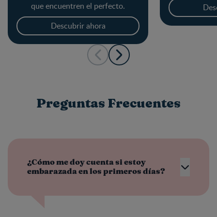
que encuentren el perfecto.
Des
Descubrir ahora
Preguntas Frecuentes
¿Cómo me doy cuenta si estoy
embarazada en los primeros días?