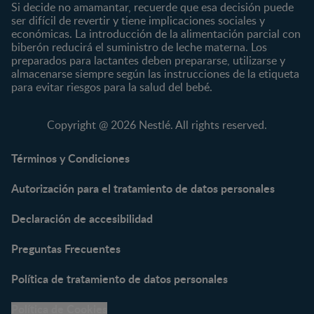
Si decide no amamantar, recuerde que esa decisión puede
ser difícil de revertir y tiene implicaciones sociales y
Marcas
Productos
económicas. La introducción de la alimentación parcial con
CERELAC®
Cereales Infantiles
biberón reducirá el suministro de leche materna. Los
GERBER®
Compotas y galletas
preparados para lactantes deben prepararse, utilizarse y
almacenarse siempre según las instrucciones de la etiqueta
KLIM®
Fórmulas Infantiles
para evitar riesgos para la salud del bebé.
NAN® 3
Vitaminas y Suplementos
NAN® Comfort 3
Copyright @ 2026 Nestlé. All rights reserved.
NAN® Optipro® 3
NAN® Supreme 3
Términos y Condiciones
NESTOGENO® 3
Autorización para el tratamiento de datos personales
NESTUM®
KLIM® NUTRIADVANCE®
Declaración de accesibilidad
KLIM® Snacks
NESCARE®
Preguntas Frecuentes
Herramientas
Política de tratamiento de datos personales
Buscador de Artículos
Política de Cookies
Buscador de Productos