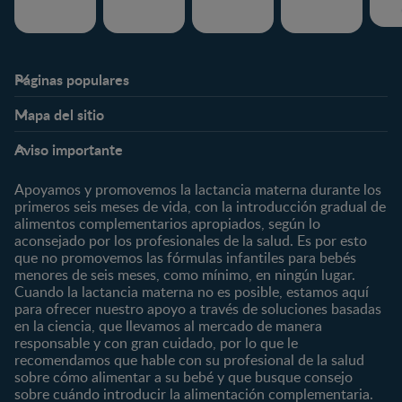
Páginas populares
Nestlé FamilyNes
Club
Mapa del sitio
Expertos en Nutrición
Beneficios
Etapas
Temas
Preguntas Frecuentes
Inicia Sesión
Aviso importante
Preconcepción
Crecimiento y desarrollo
Contáctanos
Regístrate
Embarazo
Nutrición
Apoyamos y promovemos la lactancia materna durante los
¿Quiénes somos?
Posparto
Salud
primeros seis meses de vida, con la introducción gradual de
alimentos complementarios apropiados, según lo
Marcas y productos
0 a 4 meses
Maternidad
aconsejado por los profesionales de la salud. Es por esto
Nuestros Productos
4 a 6 meses
Paternidad
que no promovemos las fórmulas infantiles para bebés
Nuestras Marcas
menores de seis meses, como mínimo, en ningún lugar.
6 a 8 meses
Vida en familia
Cuando la lactancia materna no es posible, estamos aquí
8 a 12 meses
para ofrecer nuestro apoyo a través de soluciones basadas
12 a 24 meses
en la ciencia, que llevamos al mercado de manera
responsable y con gran cuidado, por lo que le
Desde 2 años
recomendamos que hable con su profesional de la salud
Preescolar
sobre cómo alimentar a su bebé y que busque consejo
sobre cuándo introducir la alimentación complementaria.
Escolar