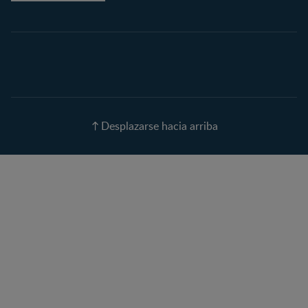
Embarazo semana a
semana
Calculadora de Fecha de
Parto
Calendario de ovulación
Nombres para tu bebé
Recetas
Desplazarse hacia arriba
Calculadora de color de
ojos
Calculadora de Alergias
Curvas de Crecimiento
Paso a paso
Guías