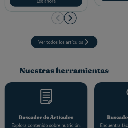
Lee ahora
Ver todos los artículos
Nuestras herramientas
Buscador de Artículos
Buscado
Explora contenido sobre nutrición,
Encuentra fác