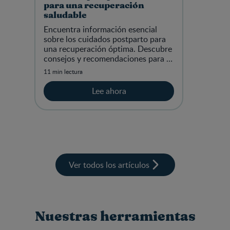
para una recuperación
saludable
Encuentra información esencial
sobre los cuidados postparto para
una recuperación óptima. Descubre
consejos y recomendaciones para tu
bienestar.
11 min lectura
Lee ahora
Ver todos los artículos
Nuestras herramientas