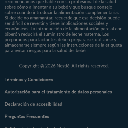
recomendamos que hable con su profesional de la salud
Preescolar
sobre cómo alimentar a su bebé y que busque consejo
sobre cuándo introducir la alimentación complementaria.
Escolar
Si decide no amamantar, recuerde que esa decisión puede
ser difícil de revertir y tiene implicaciones sociales y
Marcas
Productos
económicas. La introducción de la alimentación parcial con
CERELAC®
Cereales Infantiles
biberón reducirá el suministro de leche materna. Los
GERBER®
Compotas y galletas
preparados para lactantes deben prepararse, utilizarse y
almacenarse siempre según las instrucciones de la etiqueta
KLIM®
Fórmulas Infantiles
para evitar riesgos para la salud del bebé.
NAN® 3
Vitaminas y Suplementos
NAN® Comfort 3
Copyright @ 2026 Nestlé. All rights reserved.
NAN® Optipro® 3
NAN® Supreme 3
Términos y Condiciones
NESTOGENO® 3
Autorización para el tratamiento de datos personales
NESTUM®
KLIM® NUTRIADVANCE®
Declaración de accesibilidad
KLIM® Snacks
NESCARE®
Preguntas Frecuentes
Herramientas