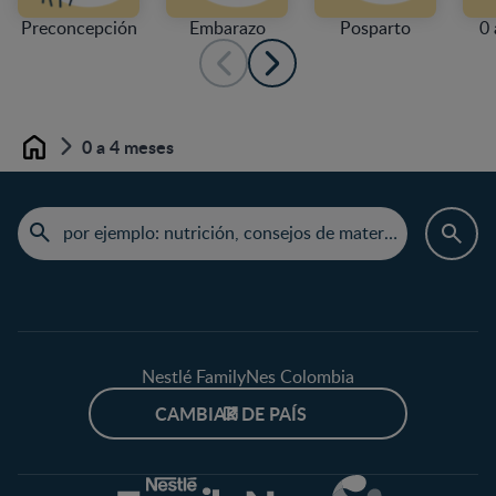
Preconcepción
Embarazo
Posparto
0 
0 a 4 meses
Home
Nestlé FamilyNes Colombia
CAMBIAR DE PAÍS