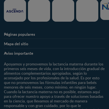
Páginas populares
Nestlé FamilyNes
Club
Mapa del sitio
Expertos en Nutrición
Beneficios
Etapas
Temas
Preguntas Frecuentes
Inicia Sesión
Aviso importante
Preconcepción
Crecimiento y desarrollo
Contáctanos
Regístrate
Embarazo
Nutrición
Apoyamos y promovemos la lactancia materna durante los
¿Quiénes somos?
Posparto
Salud
primeros seis meses de vida, con la introducción gradual de
alimentos complementarios apropiados, según lo
Marcas y productos
0 a 4 meses
Maternidad
aconsejado por los profesionales de la salud. Es por esto
Nuestros Productos
4 a 6 meses
Paternidad
que no promovemos las fórmulas infantiles para bebés
Nuestras Marcas
menores de seis meses, como mínimo, en ningún lugar.
6 a 8 meses
Vida en familia
Cuando la lactancia materna no es posible, estamos aquí
8 a 12 meses
para ofrecer nuestro apoyo a través de soluciones basadas
12 a 24 meses
en la ciencia, que llevamos al mercado de manera
responsable y con gran cuidado, por lo que le
Desde 2 años