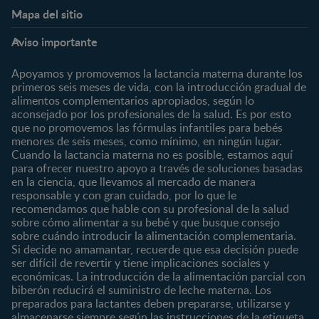
Mapa del sitio
Expertos en Nutrición
Beneficios
Etapas
Temas
Preguntas Frecuentes
Inicia Sesión
Aviso importante
Preconcepción
Crecimiento y desarrollo
Contáctanos
Regístrate
Embarazo
Nutrición
Apoyamos y promovemos la lactancia materna durante los
¿Quiénes somos?
Posparto
Salud
primeros seis meses de vida, con la introducción gradual de
alimentos complementarios apropiados, según lo
Marcas y productos
0 a 4 meses
Maternidad
aconsejado por los profesionales de la salud. Es por esto
Nuestros Productos
4 a 6 meses
Paternidad
que no promovemos las fórmulas infantiles para bebés
Nuestras Marcas
menores de seis meses, como mínimo, en ningún lugar.
6 a 8 meses
Vida en familia
Cuando la lactancia materna no es posible, estamos aquí
8 a 12 meses
para ofrecer nuestro apoyo a través de soluciones basadas
12 a 24 meses
en la ciencia, que llevamos al mercado de manera
responsable y con gran cuidado, por lo que le
Desde 2 años
recomendamos que hable con su profesional de la salud
Preescolar
sobre cómo alimentar a su bebé y que busque consejo
sobre cuándo introducir la alimentación complementaria.
Escolar
Si decide no amamantar, recuerde que esa decisión puede
ser difícil de revertir y tiene implicaciones sociales y
Marcas
Productos
económicas. La introducción de la alimentación parcial con
CERELAC®
Cereales Infantiles
biberón reducirá el suministro de leche materna. Los
GERBER®
Compotas y galletas
preparados para lactantes deben prepararse, utilizarse y
almacenarse siempre según las instrucciones de la etiqueta