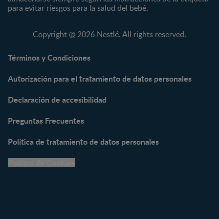
KLIM®
Fórmulas Infantiles
para evitar riesgos para la salud del bebé.
NAN® 3
Vitaminas y Suplementos
NAN® Comfort 3
Copyright @ 2026 Nestlé. All rights reserved.
NAN® Optipro® 3
NAN® Supreme 3
Términos y Condiciones
NESTOGENO® 3
Autorización para el tratamiento de datos personales
NESTUM®
KLIM® NUTRIADVANCE®
Declaración de accesibilidad
KLIM® Snacks
NESCARE®
Preguntas Frecuentes
Herramientas
Política de tratamiento de datos personales
Buscador de Artículos
Política de Cookies
Buscador de Productos
Embarazo semana a
semana
Calculadora de Fecha de
Parto