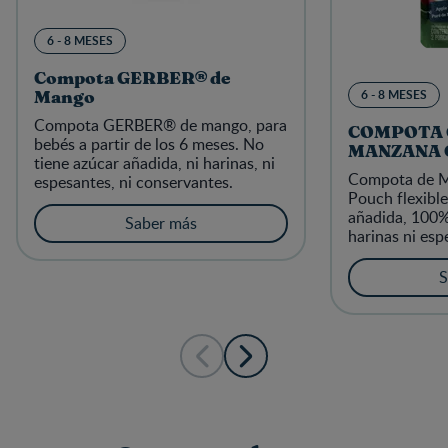
6 - 8 MESES
Compota GERBER® de
6 - 8 MESES
Mango
Compota GERBER® de mango, para
COMPOTA
bebés a partir de los 6 meses. No
MANZANA 
tiene azúcar añadida, ni harinas, ni
Compota de M
espesantes, ni conservantes.
Pouch flexible
añadida, 100% 
Saber más
harinas ni esp
colorantes ni 
S