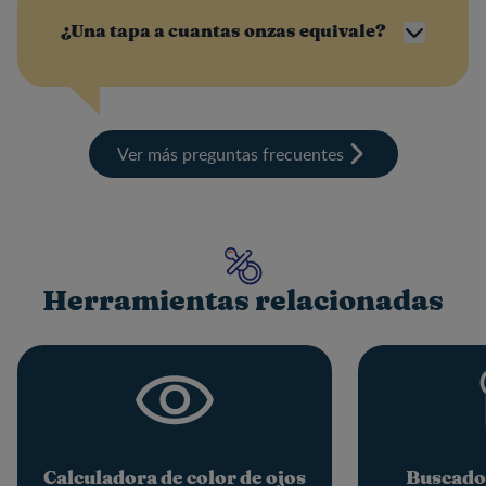
¿Una tapa a cuantas onzas equivale?
Ver más preguntas frecuentes
Herramientas relacionadas
Calculadora de color de ojos
Buscado