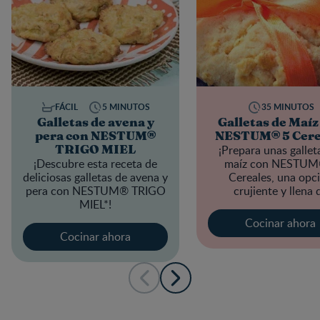
FÁCIL
5 MINUTOS
35 MINUTOS
Galletas de avena y
Galletas de Maíz
pera con NESTUM®
NESTUM® 5 Cere
¡Prepara unas gallet
TRIGO MIEL
¡Descubre esta receta de
maíz con
NESTUM
deliciosas galletas de avena y
Cereales
, una opc
pera con
NESTUM® TRIGO
crujiente y llena 
MIEL*
!
nutrientes esencial
Cocinar ahora
Cocinar ahora