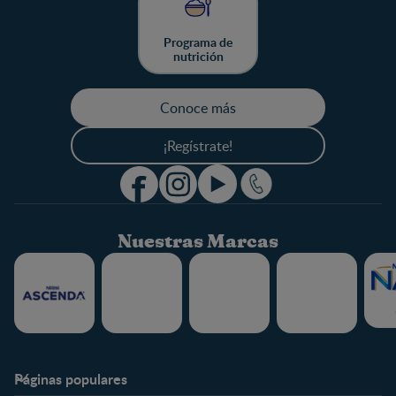
Programa de
nutrición
Conoce más
¡Regístrate!
Nuestras Marcas
Páginas populares
Nestlé FamilyNes
Club