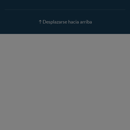
Calendario de ovulación
Nombres para tu bebé
Recetas
Desplazarse hacia arriba
Calculadora de color de
ojos
Calculadora de Alergias
Curvas de Crecimiento
Paso a paso
Guías