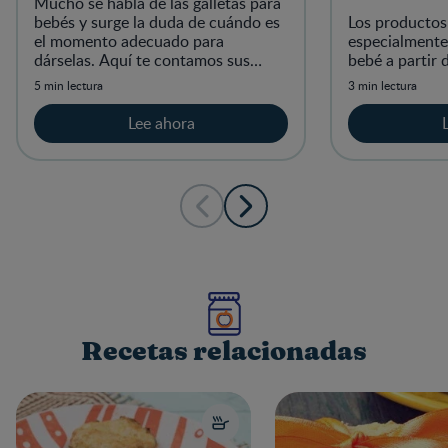
Mucho se habla de las galletas para
bebés y surge la duda de cuándo es
Los producto
el momento adecuado para
especialmente
dárselas. Aquí te contamos sus
bebé a partir 
beneficios y cómo integrarlas a su
5 min lectura
3 min lectura
alimentación.
Lee ahora
Recetas relacionadas