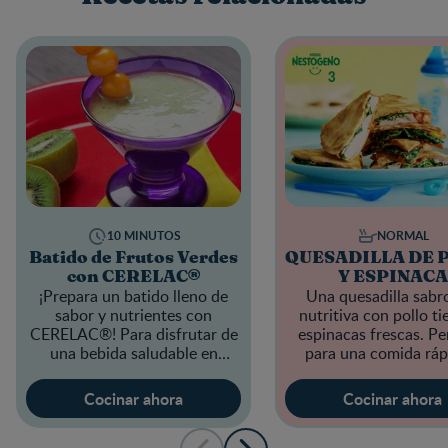
10 MINUTOS
NORMAL
Batido de Frutos Verdes
QUESADILLA DE 
con CERELAC®
Y ESPINACA
¡Prepara un batido lleno de
Una quesadilla sabr
sabor y nutrientes con
nutritiva con pollo ti
CERELAC®!
Para disfrutar de
espinacas frescas. Pe
una bebida saludable en
para una comida ráp
cualquier momen
saludable.
Cocinar ahora
Cocinar ahora