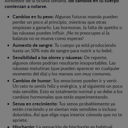
los cambios en tu cuerpo
Alrededor de la octava semana,
comienzan a notarse.
Cambios en tu peso:
Algunas futuras mamás pueden
perder un poco al principio, mientras que otras
empiezan a ganarlo. Las hormonas, la falta de apetito o
las náuseas pueden influir. ¡No te preocupes si la
balanza no se mueve como esperas!
Aumento de sangre:
Tu cuerpo ya está produciendo
hasta un 50% más de sangre para nutrir a tu bebé.
Sensibilidad a los olores y náuseas:
De repente,
algunos olores podrían resultarte insoportables. Las
náuseas matutinas (que pueden aparecer en cualquier
momento del día) y los mareos son muy comunes.
Cambios de humor:
Tus emociones pueden ir y venir.
Un rato te sentís feliz y enérgica, y al siguiente un poco
más sensible. Esto es totalmente normal y se debe a los
cambios hormonales que estás experimentando.
Senos en crecimiento:
Tus senos probablemente ya
estén creciendo y se sientan más sensibles o incluso
doloridos. Así que elige ropa interior cómoda que no te
apriete.
Hinchazón:
La sensación de hinchazón es habitual,