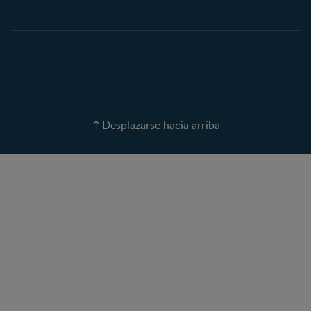
Embarazo semana a
semana
Calculadora de Fecha de
Parto
Calendario de ovulación
Nombres para tu bebé
Recetas
Desplazarse hacia arriba
Calculadora de color de
ojos
Calculadora de Alergias
Curvas de Crecimiento
Paso a paso
Guías