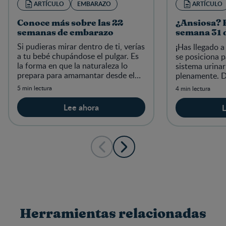
ARTÍCULO
EMBARAZO
ARTÍCULO
Conoce más sobre las 22
¿Ansiosa? E
semanas de embarazo
semana 31 
Si pudieras mirar dentro de ti, verías
¡
Has llegado a
a tu bebé chupándose el pulgar. Es
se posiciona p
la forma en que la naturaleza lo
sistema urinar
prepara para amamantar desde el
plenamente. D
nacimiento. Emociónate y lee más
de tu cuerpo y
5 min lectura
4 min lectura
sobre esta semana.
recta final.
Lee ahora
L
Herramientas relacionadas