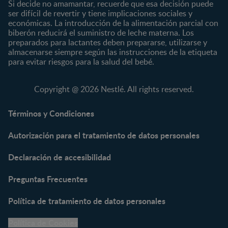
Si decide no amamantar, recuerde que esa decisión puede
ser difícil de revertir y tiene implicaciones sociales y
Marcas
Productos
económicas. La introducción de la alimentación parcial con
CERELAC®
Cereales Infantiles
biberón reducirá el suministro de leche materna. Los
GERBER®
Compotas y galletas
preparados para lactantes deben prepararse, utilizarse y
almacenarse siempre según las instrucciones de la etiqueta
KLIM®
Fórmulas Infantiles
para evitar riesgos para la salud del bebé.
NAN® 3
Vitaminas y Suplementos
NAN® Comfort 3
Copyright @ 2026 Nestlé. All rights reserved.
NAN® Optipro® 3
NAN® Supreme 3
Términos y Condiciones
NESTOGENO® 3
Autorización para el tratamiento de datos personales
NESTUM®
KLIM® NUTRIADVANCE®
Declaración de accesibilidad
KLIM® Snacks
NESCARE®
Preguntas Frecuentes
Herramientas
Política de tratamiento de datos personales
Buscador de Artículos
Política de Cookies
Buscador de Productos