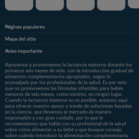
Páginas populares
Nestlé FamilyNes
Club
Mapa del sitio
Expertos en Nutrición
Beneficios
Etapas
Temas
Preguntas Frecuentes
Inicia Sesión
Aviso importante
Preconcepción
Crecimiento y desarrollo
Contáctanos
Regístrate
Embarazo
Nutrición
Apoyamos y promovemos la lactancia materna durante los
¿Quiénes somos?
Posparto
Salud
primeros seis meses de vida, con la introducción gradual de
alimentos complementarios apropiados, según lo
Marcas y productos
0 a 4 meses
Maternidad
aconsejado por los profesionales de la salud. Es por esto
Nuestros Productos
4 a 6 meses
Paternidad
que no promovemos las fórmulas infantiles para bebés
Nuestras Marcas
menores de seis meses, como mínimo, en ningún lugar.
6 a 8 meses
Vida en familia
Cuando la lactancia materna no es posible, estamos aquí
8 a 12 meses
para ofrecer nuestro apoyo a través de soluciones basadas
12 a 24 meses
en la ciencia, que llevamos al mercado de manera
responsable y con gran cuidado, por lo que le
Desde 2 años
recomendamos que hable con su profesional de la salud
Preescolar
sobre cómo alimentar a su bebé y que busque consejo
sobre cuándo introducir la alimentación complementaria.
Escolar