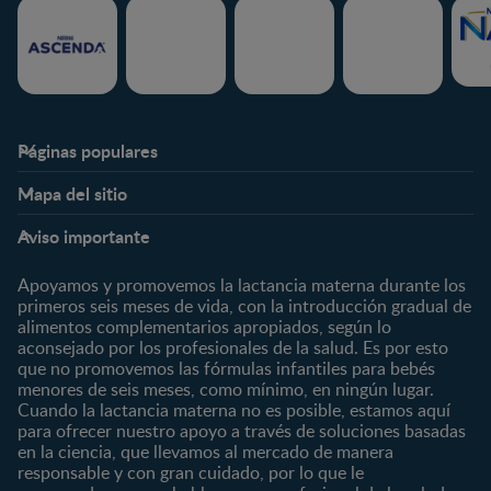
Páginas populares
Nestlé FamilyNes
Club
Mapa del sitio
Expertos en Nutrición
Beneficios
Etapas
Temas
Preguntas Frecuentes
Inicia Sesión
Aviso importante
Preconcepción
Crecimiento y desarrollo
Contáctanos
Regístrate
Embarazo
Nutrición
Apoyamos y promovemos la lactancia materna durante los
¿Quiénes somos?
Posparto
Salud
primeros seis meses de vida, con la introducción gradual de
alimentos complementarios apropiados, según lo
Marcas y productos
0 a 4 meses
Maternidad
aconsejado por los profesionales de la salud. Es por esto
Nuestros Productos
4 a 6 meses
Paternidad
que no promovemos las fórmulas infantiles para bebés
Nuestras Marcas
menores de seis meses, como mínimo, en ningún lugar.
6 a 8 meses
Vida en familia
Cuando la lactancia materna no es posible, estamos aquí
8 a 12 meses
para ofrecer nuestro apoyo a través de soluciones basadas
12 a 24 meses
en la ciencia, que llevamos al mercado de manera
responsable y con gran cuidado, por lo que le
Desde 2 años