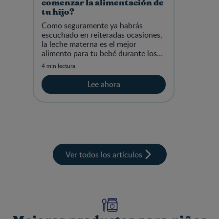
comenzar la alimentación de
tu hijo?
Como seguramente ya habrás
escuchado en reiteradas ocasiones,
la leche materna es el mejor
alimento para tu bebé durante los
primeros seis meses de forma
4 min lectura
exclusiva y en conjunto con otros
alimentos
Lee ahora
Ver todos los artículos