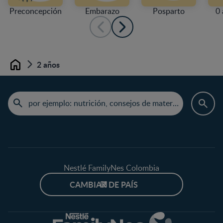
Preconcepción
Embarazo
Posparto
0 
2 años
Home
Nestlé FamilyNes Colombia
CAMBIAR DE PAÍS