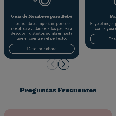
Guía de Nombres para Bebé
Pa
Los nombres importan, por eso
Elige el mejor
nosotros ayudamos a los padres a
con la guía
descubrir distintos nombres hasta
que encuentren el perfecto.
Des
Descubrir ahora
Preguntas Frecuentes