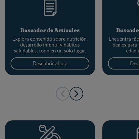
Buscador de Artículos
Buscado
Explora contenido sobre nutrición,
Encuentra fác
desarrollo infantil y hábitos
ideales para
saludables, todo en un solo lugar.
edad 
Descubrir ahora
Des