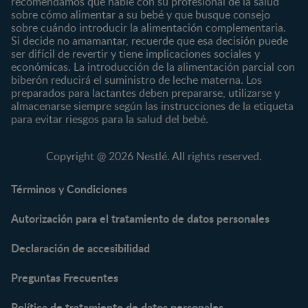
recomendamos que hable con su profesional de la salud
Preescolar
sobre cómo alimentar a su bebé y que busque consejo
sobre cuándo introducir la alimentación complementaria.
Escolar
Si decide no amamantar, recuerde que esa decisión puede
ser difícil de revertir y tiene implicaciones sociales y
Marcas
Productos
económicas. La introducción de la alimentación parcial con
CERELAC®
Cereales Infantiles
biberón reducirá el suministro de leche materna. Los
GERBER®
Compotas y galletas
preparados para lactantes deben prepararse, utilizarse y
almacenarse siempre según las instrucciones de la etiqueta
KLIM®
Fórmulas Infantiles
para evitar riesgos para la salud del bebé.
NAN® 3
Vitaminas y Suplementos
NAN® Comfort 3
Copyright @ 2026 Nestlé. All rights reserved.
NAN® Optipro® 3
NAN® Supreme 3
Términos y Condiciones
NESTOGENO® 3
Autorización para el tratamiento de datos personales
NESTUM®
KLIM® NUTRIADVANCE®
Declaración de accesibilidad
KLIM® Snacks
NESCARE®
Preguntas Frecuentes
Herramientas
Política de tratamiento de datos personales