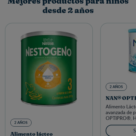
Mejores productos para niños
desde 2 años
2 AÑOS
NAN® OPT
Alimento Láct
avanzada de p
OPTIPRO®, HM
2 AÑOS
S
Alimento lácteo