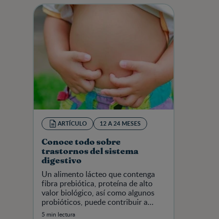
ARTÍCULO
12 A 24 MESES
Conoce todo sobre
trastornos del sistema
digestivo
Un alimento lácteo que contenga
fibra prebiótica, proteína de alto
valor biológico, así como algunos
probióticos, puede contribuir a
disminuir molestias menores en el
5 min lectura