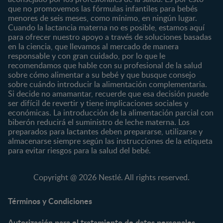
Nuestros Productos
4 a 6 meses
Paternidad
que no promovemos las fórmulas infantiles para bebés
Nuestras Marcas
menores de seis meses, como mínimo, en ningún lugar.
6 a 8 meses
Vida en familia
Cuando la lactancia materna no es posible, estamos aquí
8 a 12 meses
para ofrecer nuestro apoyo a través de soluciones basadas
12 a 24 meses
en la ciencia, que llevamos al mercado de manera
responsable y con gran cuidado, por lo que le
Desde 2 años
recomendamos que hable con su profesional de la salud
Preescolar
sobre cómo alimentar a su bebé y que busque consejo
sobre cuándo introducir la alimentación complementaria.
Escolar
Si decide no amamantar, recuerde que esa decisión puede
ser difícil de revertir y tiene implicaciones sociales y
Marcas
Productos
económicas. La introducción de la alimentación parcial con
CERELAC®
Cereales Infantiles
biberón reducirá el suministro de leche materna. Los
GERBER®
Compotas y galletas
preparados para lactantes deben prepararse, utilizarse y
almacenarse siempre según las instrucciones de la etiqueta
KLIM®
Fórmulas Infantiles
para evitar riesgos para la salud del bebé.
NAN® 3
Vitaminas y Suplementos
NAN® Comfort 3
Copyright @ 2026 Nestlé. All rights reserved.
NAN® Optipro® 3
NAN® Supreme 3
Términos y Condiciones
NESTOGENO® 3
Autorización para el tratamiento de datos personales