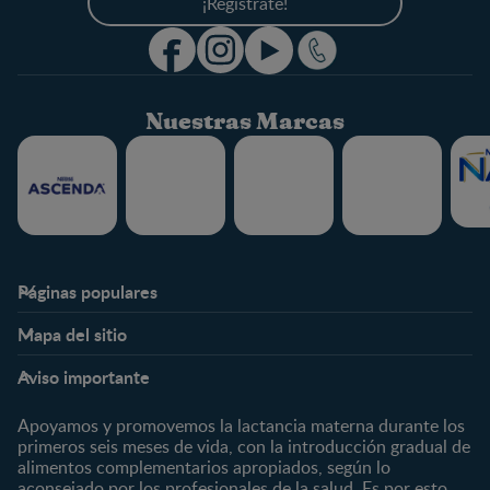
¡Regístrate!
Nuestras Marcas
Páginas populares
Nestlé FamilyNes
Club
Mapa del sitio
Expertos en Nutrición
Beneficios
Etapas
Temas
Preguntas Frecuentes
Inicia Sesión
Aviso importante
Preconcepción
Crecimiento y desarrollo
Contáctanos
Regístrate
Embarazo
Nutrición
Apoyamos y promovemos la lactancia materna durante los
¿Quiénes somos?
Posparto
Salud
primeros seis meses de vida, con la introducción gradual de
alimentos complementarios apropiados, según lo
Marcas y productos
0 a 4 meses
Maternidad
aconsejado por los profesionales de la salud. Es por esto