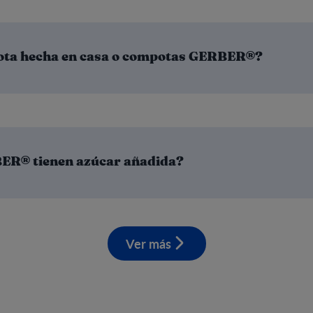
ota hecha en casa o compotas GERBER®?
ER® tienen azúcar añadida?
Ver más