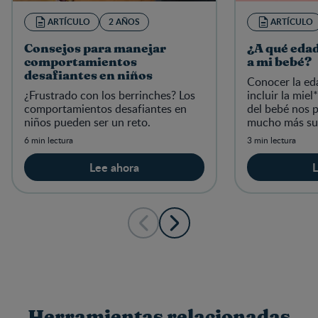
ARTÍCULO
2 AÑOS
ARTÍCULO
Consejos para manejar
¿A qué edad
comportamientos
a mi bebé?
desafiantes en niños
Conocer la ed
¿Frustrado con los berrinches? Los
incluir la miel
comportamientos desafiantes en
del bebé nos 
niños pueden ser un reto.
mucho más su
¡Continúa ley
6 min lectura
3 min lectura
Lee ahora
L
Herramientas relacionadas