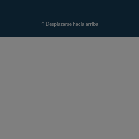
Calendario de ovulación
Nombres para tu bebé
Recetas
Desplazarse hacia arriba
Calculadora de color de
ojos
Calculadora de Alergias
Curvas de Crecimiento
Paso a paso
Guías