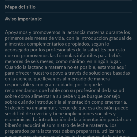
Nestlé FamilyNes
Club
Mapa del sitio
Expertos en Nutrición
Beneficios
Etapas
Temas
Preguntas Frecuentes
Inicia Sesión
Aviso importante
Preconcepción
Crecimiento y desarrollo
Contáctanos
Regístrate
Embarazo
Nutrición
Apoyamos y promovemos la lactancia materna durante los
¿Quiénes somos?
Posparto
Salud
primeros seis meses de vida, con la introducción gradual de
alimentos complementarios apropiados, según lo
Marcas y productos
0 a 4 meses
Maternidad
aconsejado por los profesionales de la salud. Es por esto
Nuestros Productos
4 a 6 meses
Paternidad
que no promovemos las fórmulas infantiles para bebés
Nuestras Marcas
menores de seis meses, como mínimo, en ningún lugar.
6 a 8 meses
Vida en familia
Cuando la lactancia materna no es posible, estamos aquí
8 a 12 meses
para ofrecer nuestro apoyo a través de soluciones basadas
12 a 24 meses
en la ciencia, que llevamos al mercado de manera
responsable y con gran cuidado, por lo que le
Desde 2 años
recomendamos que hable con su profesional de la salud
Preescolar
sobre cómo alimentar a su bebé y que busque consejo
sobre cuándo introducir la alimentación complementaria.
Escolar
Si decide no amamantar, recuerde que esa decisión puede
ser difícil de revertir y tiene implicaciones sociales y
Marcas
Productos
económicas. La introducción de la alimentación parcial con
CERELAC®
Cereales Infantiles
biberón reducirá el suministro de leche materna. Los
GERBER®
Compotas y galletas
preparados para lactantes deben prepararse, utilizarse y
almacenarse siempre según las instrucciones de la etiqueta