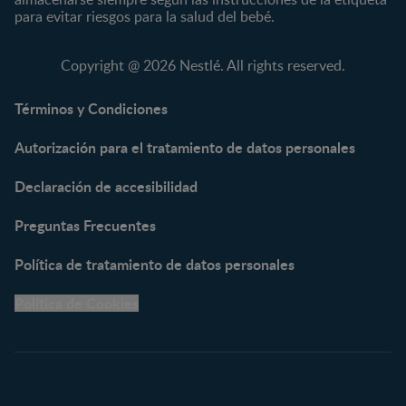
KLIM®
Fórmulas Infantiles
para evitar riesgos para la salud del bebé.
NAN® 3
Vitaminas y Suplementos
NAN® Comfort 3
Copyright @ 2026 Nestlé. All rights reserved.
NAN® Optipro® 3
NAN® Supreme 3
Términos y Condiciones
NESTOGENO® 3
Autorización para el tratamiento de datos personales
NESTUM®
KLIM® NUTRIADVANCE®
Declaración de accesibilidad
KLIM® Snacks
NESCARE®
Preguntas Frecuentes
Herramientas
Política de tratamiento de datos personales
Buscador de Artículos
Política de Cookies
Buscador de Productos
Embarazo semana a
semana
Calculadora de Fecha de
Parto