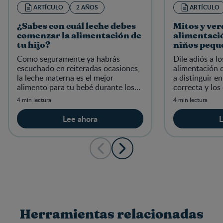
ARTÍCULO
2 AÑOS
ARTÍCULO
¿Sabes con cuál leche debes
Mitos y ver
comenzar la alimentación de
alimentació
tu hijo?
niños pequ
Como seguramente ya habrás
Dile adiós a l
escuchado en reiteradas ocasiones,
alimentación 
la leche materna es el mejor
a distinguir e
alimento para tu bebé durante los
correcta y los
primeros seis meses de forma
4 min lectura
4 min lectura
exclusiva y en conjunto con otros
alimentos
Lee ahora
L
Herramientas relacionadas