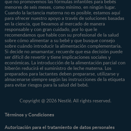
que no promovemos las fórmulas infantiles para bebés
Nuestras Marcas
menores de seis meses, como mínimo, en ningún lugar.
6 a 8 meses
Vida en familia
Cuando la lactancia materna no es posible, estamos aquí
8 a 12 meses
para ofrecer nuestro apoyo a través de soluciones basadas
12 a 24 meses
en la ciencia, que llevamos al mercado de manera
responsable y con gran cuidado, por lo que le
Desde 2 años
recomendamos que hable con su profesional de la salud
Preescolar
sobre cómo alimentar a su bebé y que busque consejo
sobre cuándo introducir la alimentación complementaria.
Escolar
Si decide no amamantar, recuerde que esa decisión puede
ser difícil de revertir y tiene implicaciones sociales y
Marcas
Productos
económicas. La introducción de la alimentación parcial con
CERELAC®
Cereales Infantiles
biberón reducirá el suministro de leche materna. Los
GERBER®
Compotas y galletas
preparados para lactantes deben prepararse, utilizarse y
almacenarse siempre según las instrucciones de la etiqueta
KLIM®
Fórmulas Infantiles
para evitar riesgos para la salud del bebé.
NAN® 3
Vitaminas y Suplementos
NAN® Comfort 3
Copyright @ 2026 Nestlé. All rights reserved.
NAN® Optipro® 3
NAN® Supreme 3
Términos y Condiciones
NESTOGENO® 3
Autorización para el tratamiento de datos personales
NESTUM®