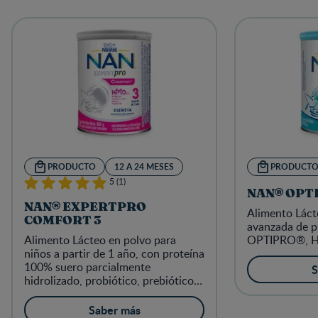
PRODUCTO
12 A 24 MESES
PRODUCT
5 (1)
NAN® OPT
NAN® EXPERTPRO
Alimento Láct
COMFORT 3
avanzada de p
Alimento Lácteo en polvo para
OPTIPRO®, HM
niños a partir de 1 año, con proteína
100% suero parcialmente
S
hidrolizado, probiótico, prebióticos,
HMO 2'FL, y con nivel alto de
magnesio para ayudar a aliviar el
Saber más