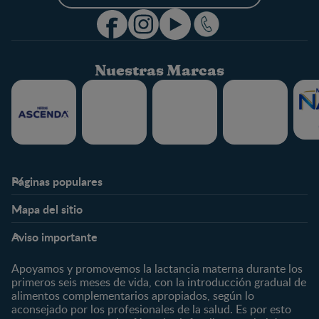
Nuestras Marcas
Páginas populares
Nestlé FamilyNes
Club
Mapa del sitio
Expertos en Nutrición
Beneficios
Etapas
Temas
Preguntas Frecuentes
Inicia Sesión
Aviso importante
Preconcepción
Crecimiento y desarrollo
Contáctanos
Regístrate
Embarazo
Nutrición
Apoyamos y promovemos la lactancia materna durante los
¿Quiénes somos?
Posparto
Salud
primeros seis meses de vida, con la introducción gradual de
alimentos complementarios apropiados, según lo
Marcas y productos
0 a 4 meses
Maternidad
aconsejado por los profesionales de la salud. Es por esto
Nuestros Productos
4 a 6 meses
Paternidad