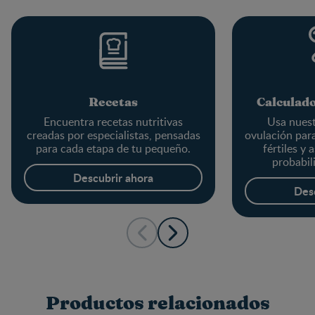
Recetas
Calculado
Encuentra recetas nutritivas
Usa nuest
creadas por especialistas, pensadas
ovulación par
para cada etapa de tu pequeño.
fértiles y 
probabil
em
Descubrir ahora
Des
Productos relacionados