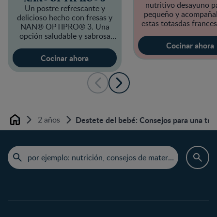
nutritivo desayuno p
Un postre refrescante y
pequeño y acompaña
delicioso hecho con fresas y
estas totasdas france
NAN® OPTIPRO® 3. Una
Nestógeno 3.
opción saludable y sabrosa
para disfrutar en cualquier
Cocinar ahora
momento.
Cocinar ahora
2 años
Destete del bebé: Consejos para una tran
Home