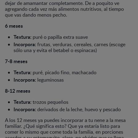
dejar de amamantar completamente. De a poquito ve
agregando cada vez más alimentos nutritivos, al tiempo
que vas dando menos pecho.
6 meses
Textura:
puré o papilla extra suave
Incorpora:
frutas, verduras, cereales, carnes (escoge
sólo una y evita el betabel o espinacas)
7-8 meses
Textura:
puré, picado fino, machacado
Incorpora:
leguminosas
8-12 meses
Textura:
trozos pequeños
Incorpora:
derivados de la leche, huevo y pescado
A los 12 meses ya puedes incorporar a tu nene a la mesa
familiar. ¿Qué significa esto? Que ya estaría listo para
comer lo mismo que come toda la familia, en porciones
acordes a su estomaguito, claro, no olvides que se llena