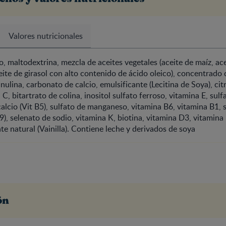
Valores nutricionales
 maltodextrina, mezcla de aceites vegetales (aceite de maíz, ace
ite de girasol con alto contenido de ácido oleico), concentrado 
inulina, carbonato de calcio, emulsificante (Lecitina de Soya), c
C, bitartrato de colina, inositol sulfato ferroso, vitamina E, sulfa
lcio (Vit B5), sulfato de manganeso, vitamina B6, vitamina B1, s
9), selenato de sodio, vitamina K, biotina, vitamina D3, vitamina 
e natural (Vainilla). Contiene leche y derivados de soya
ón