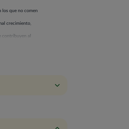
n los que no comen
l crecimiento,
 contribuyen al
cimiento de los