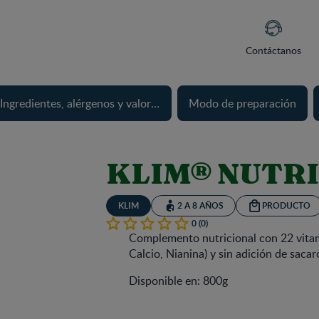
Contáctanos
Ingredientes, alérgenos y valores nutricionales
Modo de preparación
KLIM® NUTR
KLIM
2 A 8 AÑOS
PRODUCTO
0 (0)
Complemento nutricional con 22 vitam
Calcio, Nianina) y sin adición de sacar
Disponible en: 800g