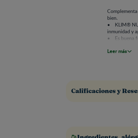
Complementa l
bien.
• KLIM® NUTR
inmunidad y a
• Es buena fu
normal funcio
Leer más
• Excelente f
• Rico en prot
niños
Calificaciones y Res
Ingredientes, alérg