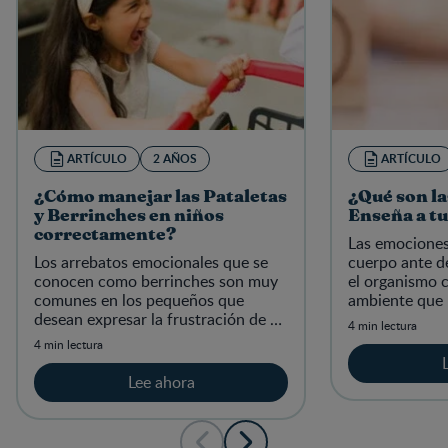
ARTÍCULO
2 AÑOS
ARTÍCULO
¿Cómo manejar las Pataletas
¿Qué son l
y Berrinches en niños
Enseña a tu
correctamente?
Las emociones
Los arrebatos emocionales que se
cuerpo ante d
conocen como berrinches son muy
el organismo c
comunes en los pequeños que
ambiente que 
desean expresar la frustración de un
reacciona ante 
4 min lectura
deseo no satisfecho.
sensaciones de
4 min lectura
Lee ahora