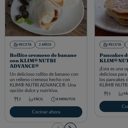
RECETA
2 AÑOS
RECETA
Rollito cremoso de banano
Pancakes d
con KLIM® NUTRI
KLIM® NU
ADVANCE®
¡Esta es una o
Un delicioso rollito de banano con
deliciosa para
un relleno cremoso hecho con
los pancakes 
KLIM® NUTRI ADVANCE®
. Una
KLIM® NUTR
opción dulce y nutritiva.
2
FÁ
2
FÁCIL
8 MINUTOS
Co
Cocinar ahora