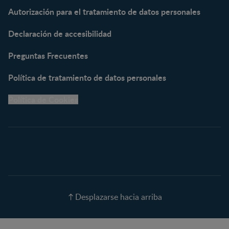
Autorización para el tratamiento de datos personales
NESTUM®
KLIM® NUTRIADVANCE®
Declaración de accesibilidad
KLIM® Snacks
NESCARE®
Preguntas Frecuentes
Herramientas
Política de tratamiento de datos personales
Buscador de Artículos
Política de Cookies
Buscador de Productos
Embarazo semana a
semana
Calculadora de Fecha de
Parto
Calendario de ovulación
Nombres para tu bebé
Recetas
Desplazarse hacia arriba
Calculadora de color de
ojos
Calculadora de Alergias