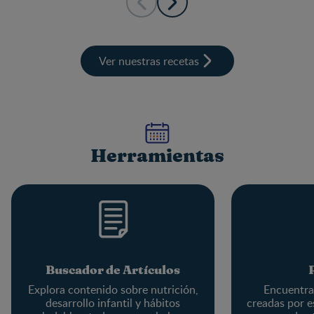
Ver nuestras recetas
Herramientas
Buscador de Artículos
Explora contenido sobre nutrición,
Encuentra 
desarrollo infantil y hábitos
creadas por e