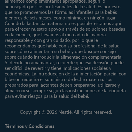
alimentos complementarios apropiados, según lo
Marcas y productos
0 a 4 meses
Maternidad
aconsejado por los profesionales de la salud. Es por esto
Nuestros Productos
4 a 6 meses
Paternidad
que no promovemos las fórmulas infantiles para bebés
Nuestras Marcas
menores de seis meses, como mínimo, en ningún lugar.
6 a 8 meses
Vida en familia
Cuando la lactancia materna no es posible, estamos aquí
8 a 12 meses
para ofrecer nuestro apoyo a través de soluciones basadas
12 a 24 meses
en la ciencia, que llevamos al mercado de manera
responsable y con gran cuidado, por lo que le
Desde 2 años
recomendamos que hable con su profesional de la salud
Preescolar
sobre cómo alimentar a su bebé y que busque consejo
sobre cuándo introducir la alimentación complementaria.
Escolar
Si decide no amamantar, recuerde que esa decisión puede
ser difícil de revertir y tiene implicaciones sociales y
Marcas
Productos
económicas. La introducción de la alimentación parcial con
CERELAC®
Cereales Infantiles
biberón reducirá el suministro de leche materna. Los
GERBER®
Compotas y galletas
preparados para lactantes deben prepararse, utilizarse y
almacenarse siempre según las instrucciones de la etiqueta
KLIM®
Fórmulas Infantiles
para evitar riesgos para la salud del bebé.
NAN® 3
Vitaminas y Suplementos
NAN® Comfort 3
Copyright @ 2026 Nestlé. All rights reserved.
NAN® Optipro® 3
NAN® Supreme 3
Términos y Condiciones
NESTOGENO® 3