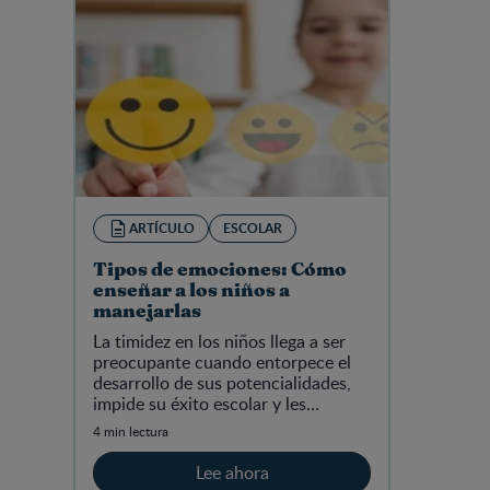
ARTÍCULO
ESCOLAR
Tipos de emociones: Cómo
enseñar a los niños a
manejarlas
La timidez en los niños llega a ser
preocupante cuando entorpece el
desarrollo de sus potencialidades,
impide su éxito escolar y les
produce infelicidad.
4 min lectura
Lee ahora