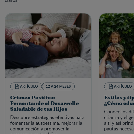
ARTÍCULO
12 A 24 MESES
ARTÍCULO
Crianza Positiva:
Estilos y ti
Fomentando el Desarrollo
¿Cómo educ
Saludable de tus Hijos
Conoce los dif
Descubre estrategias efectivas para
crianza y elig
fomentar la autoestima, mejorar la
a ti y así brind
comunicación y promover la
pautas necesar