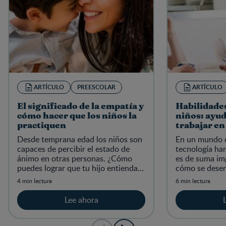
ARTÍCULO
PREESCOLAR
ARTÍCULO
El significado de la empatía y
Habilidades
cómo hacer que los niños la
niños: ayuda
practiquen
trabajar en
Desde temprana edad los niños son
En un mundo d
capaces de percibir el estado de
tecnología ha
ánimo en otras personas. ¿Cómo
es de suma im
puedes lograr que tu hijo entienda
cómo se desen
los sentimientos de los demás?
4 min lectura
6 min lectura
Lee ahora