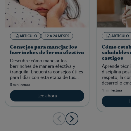
ARTÍCULO
12 A 24 MESES
ARTÍCULO
Consejos para manejar los
Cómo estab
berrinches de forma efectiva
saludables 
castigos
Descubre cómo manejar los
berrinches de manera efectiva y
Aprende técni
tranquila. Encuentra consejos útiles
disciplina pos
para lidiar con esta etapa de tus
respeto, la co
hijos en nuestro sitio especializado.
desarrollo em
5 min lectura
4 min lectura
Lee ahora