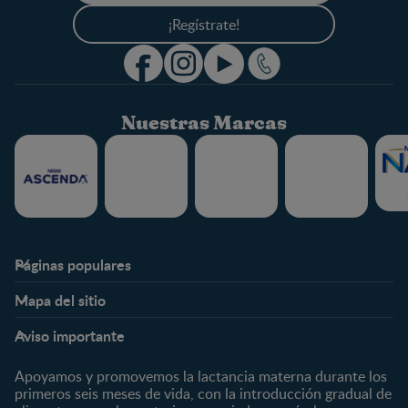
¡Regístrate!
Nuestras Marcas
Páginas populares
Nestlé FamilyNes
Club
Mapa del sitio
Expertos en Nutrición
Beneficios
Etapas
Temas
Preguntas Frecuentes
Inicia Sesión
Aviso importante
Preconcepción
Crecimiento y desarrollo
Contáctanos
Regístrate
Embarazo
Nutrición
Apoyamos y promovemos la lactancia materna durante los
¿Quiénes somos?
Posparto
Salud
primeros seis meses de vida, con la introducción gradual de