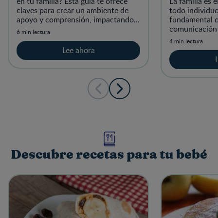
en tu familia? Esta guía te ofrece
La familia es e
claves para crear un ambiente de
todo individuo,
apoyo y comprensión, impactando
fundamental c
positivamente el desarrollo de tus
comunicación 
6 min lectura
hijos. ¡Lee más!
estable.
4 min lectura
Lee ahora
Descubre recetas para tu bebé