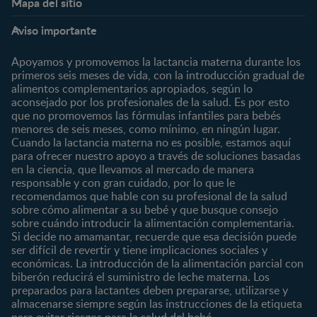
Mapa del sitio
Expertos en Nutrición
Beneficios
Etapas
Temas
Preguntas Frecuentes
Inicia Sesión
Aviso importante
Preconcepción
Crecimiento y desarrollo
Contáctanos
Regístrate
Embarazo
Nutrición
Apoyamos y promovemos la lactancia materna durante los
¿Quiénes somos?
Posparto
Salud
primeros seis meses de vida, con la introducción gradual de
alimentos complementarios apropiados, según lo
Marcas y productos
0 a 4 meses
Maternidad
aconsejado por los profesionales de la salud. Es por esto
Nuestros Productos
4 a 6 meses
Paternidad
que no promovemos las fórmulas infantiles para bebés
Nuestras Marcas
menores de seis meses, como mínimo, en ningún lugar.
6 a 8 meses
Vida en familia
Cuando la lactancia materna no es posible, estamos aquí
8 a 12 meses
para ofrecer nuestro apoyo a través de soluciones basadas
12 a 24 meses
en la ciencia, que llevamos al mercado de manera
responsable y con gran cuidado, por lo que le
Desde 2 años
recomendamos que hable con su profesional de la salud
Preescolar
sobre cómo alimentar a su bebé y que busque consejo
sobre cuándo introducir la alimentación complementaria.
Escolar
Si decide no amamantar, recuerde que esa decisión puede
ser difícil de revertir y tiene implicaciones sociales y
Marcas
Productos
económicas. La introducción de la alimentación parcial con
CERELAC®
Cereales Infantiles
biberón reducirá el suministro de leche materna. Los
GERBER®
Compotas y galletas
preparados para lactantes deben prepararse, utilizarse y
almacenarse siempre según las instrucciones de la etiqueta
KLIM®
Fórmulas Infantiles
para evitar riesgos para la salud del bebé.