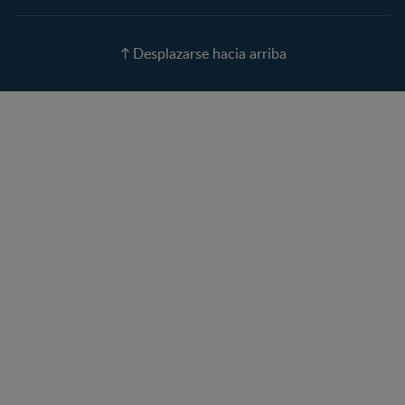
Nombres para tu bebé
Recetas
Desplazarse hacia arriba
Calculadora de color de
ojos
Calculadora de Alergias
Curvas de Crecimiento
Paso a paso
Guías