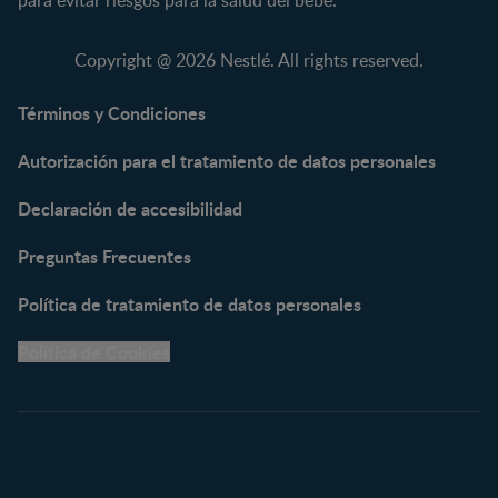
NAN® 3
Vitaminas y Suplementos
NAN® Comfort 3
Copyright @ 2026 Nestlé. All rights reserved.
NAN® Optipro® 3
NAN® Supreme 3
Términos y Condiciones
NESTOGENO® 3
Autorización para el tratamiento de datos personales
NESTUM®
KLIM® NUTRIADVANCE®
Declaración de accesibilidad
KLIM® Snacks
NESCARE®
Preguntas Frecuentes
Herramientas
Política de tratamiento de datos personales
Buscador de Artículos
Política de Cookies
Buscador de Productos
Embarazo semana a
semana
Calculadora de Fecha de
Parto
Calendario de ovulación