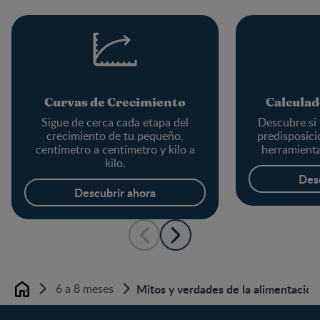
Curvas de Crecimiento
Calculad
Sigue de cerca cada etapa del
Descubre si 
crecimiento de tu pequeño,
predisposici
centímetro a centímetro y kilo a
herramienta
kilo.
Des
Descubrir ahora
6 a 8 meses
Mitos y verdades de la alimentació
Home