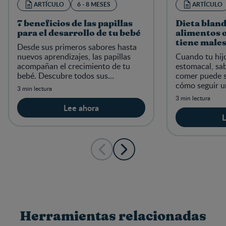
ARTÍCULO
6 - 8 MESES
ARTÍCULO
7 beneficios de las papillas
Dieta bland
para el desarrollo de tu bebé
alimentos 
tiene male
Desde sus primeros sabores hasta
nuevos aprendizajes, las papillas
Cuando tu hijo
acompañan el crecimiento de tu
estomacal, sab
bebé. Descubre todos sus
comer puede se
beneficios.
cómo seguir un
3 min lectura
niños.
3 min lectura
Lee ahora
L
Herramientas relacionadas