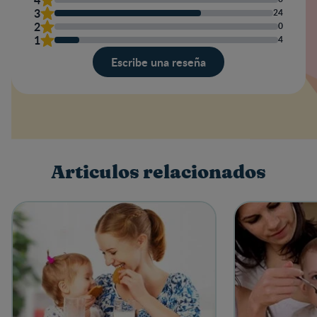
3
24
2
0
1
4
Escribe una reseña
Valoración
Nombre
Articulos relacionados
Escribe una reseña