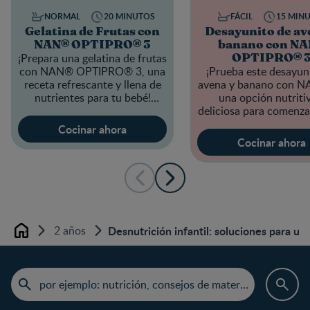
NORMAL
20 MINUTOS
FÁCIL
15 MIN
Gelatina de Frutas con
Desayunito de av
NAN® OPTIPRO® 3
banano con N
¡Prepara una gelatina de frutas
OPTIPRO® 
con
NAN® OPTIPRO® 3
, una
¡Prueba este desayun
receta refrescante y llena de
avena y banano con N
nutrientes para tu bebé!
una opción nutriti
deliciosa para comenzar
Cocinar ahora
Cocinar ahora
2 años
Desnutrición infantil: soluciones para un
Home