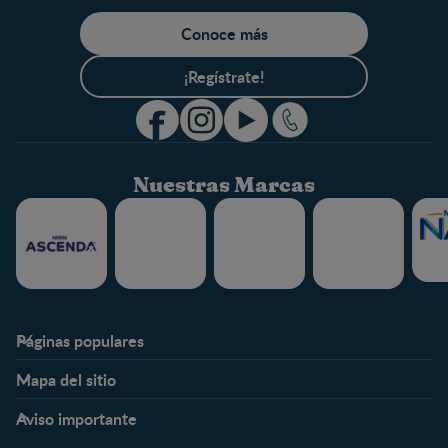
Conoce más
¡Regístrate!
Nuestras Marcas
Páginas populares
Nestlé FamilyNes
Club
Mapa del sitio
Expertos en Nutrición
Beneficios
Etapas
Temas
Preguntas Frecuentes
Inicia Sesión
Aviso importante
Preconcepción
Crecimiento y desarrollo
Contáctanos
Regístrate