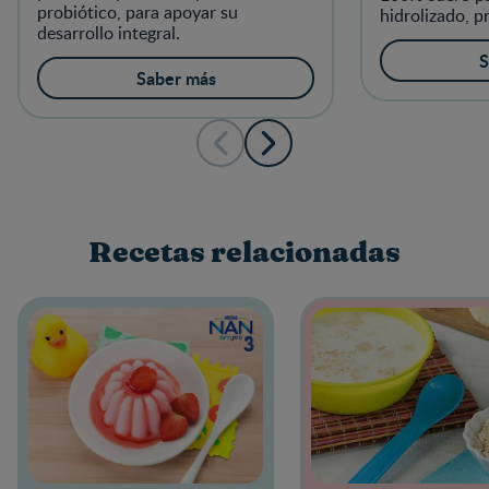
probiótico, para apoyar su
hidrolizado, p
desarrollo integral.
HMO 2'FL, y c
magnesio para 
S
Saber más
estreñimiento
asociado en la
Recetas relacionadas