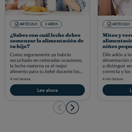
ARTÍCULO
2 AÑOS
ARTÍCULO
¿Sabes con cuál leche debes
Mitos y ver
comenzar la alimentación de
alimentació
tu hijo?
niños pequ
Como seguramente ya habrás
Dile adiós a l
escuchado en reiteradas ocasiones,
alimentación 
la leche materna es el mejor
a distinguir e
alimento para tu bebé durante los
correcta y los
primeros seis meses de forma
4 min lectura
4 min lectura
exclusiva y en conjunto con otros
alimentos
Lee ahora
L