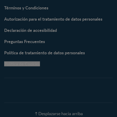
NAN® Supreme 3
Términos y Condiciones
NESTOGENO® 3
Autorización para el tratamiento de datos personales
NESTUM®
KLIM® NUTRIADVANCE®
Declaración de accesibilidad
KLIM® Snacks
NESCARE®
Preguntas Frecuentes
Herramientas
Política de tratamiento de datos personales
Buscador de Artículos
Política de Cookies
Buscador de Productos
Embarazo semana a
semana
Calculadora de Fecha de
Parto
Calendario de ovulación
Nombres para tu bebé
Recetas
Desplazarse hacia arriba
Calculadora de color de