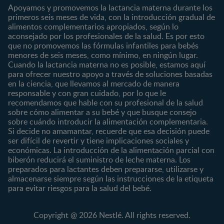
Embarazo
Nutrición
Apoyamos y promovemos la lactancia materna durante los
¿Quiénes somos?
Posparto
Salud
primeros seis meses de vida, con la introducción gradual de
alimentos complementarios apropiados, según lo
Marcas y productos
0 a 4 meses
Maternidad
aconsejado por los profesionales de la salud. Es por esto
Nuestros Productos
4 a 6 meses
Paternidad
que no promovemos las fórmulas infantiles para bebés
Nuestras Marcas
menores de seis meses, como mínimo, en ningún lugar.
6 a 8 meses
Vida en familia
Cuando la lactancia materna no es posible, estamos aquí
8 a 12 meses
para ofrecer nuestro apoyo a través de soluciones basadas
12 a 24 meses
en la ciencia, que llevamos al mercado de manera
responsable y con gran cuidado, por lo que le
Desde 2 años
recomendamos que hable con su profesional de la salud
Preescolar
sobre cómo alimentar a su bebé y que busque consejo
sobre cuándo introducir la alimentación complementaria.
Escolar
Si decide no amamantar, recuerde que esa decisión puede
ser difícil de revertir y tiene implicaciones sociales y
Marcas
Productos
económicas. La introducción de la alimentación parcial con
CERELAC®
Cereales Infantiles
biberón reducirá el suministro de leche materna. Los
GERBER®
Compotas y galletas
preparados para lactantes deben prepararse, utilizarse y
almacenarse siempre según las instrucciones de la etiqueta
KLIM®
Fórmulas Infantiles
para evitar riesgos para la salud del bebé.
NAN® 3
Vitaminas y Suplementos
NAN® Comfort 3
Copyright @ 2026 Nestlé. All rights reserved.
NAN® Optipro® 3