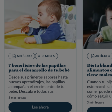
ARTÍCULO
6 - 8 MESES
ARTÍCULO
7 beneficios de las papillas
Dieta bland
para el desarrollo de tu bebé
alimentos 
tiene male
Desde sus primeros sabores hasta
nuevos aprendizajes, las papillas
Cuando tu hijo
acompañan el crecimiento de tu
estomacal, sab
bebé. Descubre todos sus
comer puede se
beneficios.
cómo seguir un
3 min lectura
niños.
3 min lectura
Lee ahora