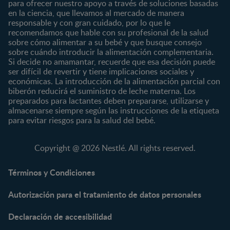
para ofrecer nuestro apoyo a través de soluciones basadas
12 a 24 meses
en la ciencia, que llevamos al mercado de manera
responsable y con gran cuidado, por lo que le
Desde 2 años
recomendamos que hable con su profesional de la salud
Preescolar
sobre cómo alimentar a su bebé y que busque consejo
sobre cuándo introducir la alimentación complementaria.
Escolar
Si decide no amamantar, recuerde que esa decisión puede
ser difícil de revertir y tiene implicaciones sociales y
Marcas
Productos
económicas. La introducción de la alimentación parcial con
CERELAC®
Cereales Infantiles
biberón reducirá el suministro de leche materna. Los
GERBER®
Compotas y galletas
preparados para lactantes deben prepararse, utilizarse y
almacenarse siempre según las instrucciones de la etiqueta
KLIM®
Fórmulas Infantiles
para evitar riesgos para la salud del bebé.
NAN® 3
Vitaminas y Suplementos
NAN® Comfort 3
Copyright @ 2026 Nestlé. All rights reserved.
NAN® Optipro® 3
NAN® Supreme 3
Términos y Condiciones
NESTOGENO® 3
Autorización para el tratamiento de datos personales
NESTUM®
KLIM® NUTRIADVANCE®
Declaración de accesibilidad
KLIM® Snacks