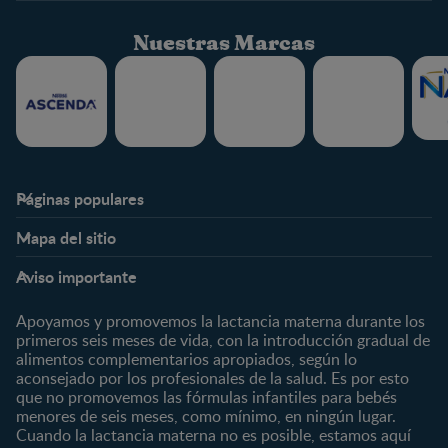
Nuestras Marcas
Páginas populares
Nestlé FamilyNes
Club
Mapa del sitio
Expertos en Nutrición
Beneficios
Etapas
Temas
Preguntas Frecuentes
Inicia Sesión
Aviso importante
Preconcepción
Crecimiento y desarrollo
Contáctanos
Regístrate
Embarazo
Nutrición
Apoyamos y promovemos la lactancia materna durante los
¿Quiénes somos?
Posparto
Salud
primeros seis meses de vida, con la introducción gradual de
alimentos complementarios apropiados, según lo
Marcas y productos
0 a 4 meses
Maternidad
aconsejado por los profesionales de la salud. Es por esto
Nuestros Productos
4 a 6 meses
Paternidad
que no promovemos las fórmulas infantiles para bebés
Nuestras Marcas
menores de seis meses, como mínimo, en ningún lugar.
6 a 8 meses
Vida en familia
Cuando la lactancia materna no es posible, estamos aquí
8 a 12 meses