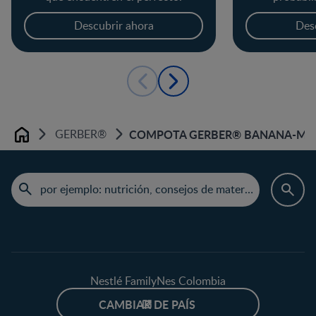
em
Descubrir ahora
Des
GERBER®
COMPOTA GERBER® BANANA-MA
Home
Nestlé FamilyNes Colombia
CAMBIAR DE PAÍS