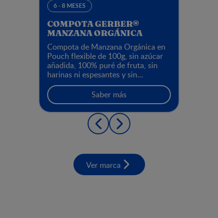
6 - 8 MESES
COMPOTA GERBER®
MANZANA ORGÁNICA
Compota de Manzana Orgánica en
Pouch flexible de 100g, sin azúcar
añadida, 100% puré de fruta, sin
harinas ni espesantes y sin
colorantes ni preservantes.
Saber más
Ver marca