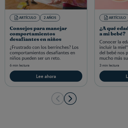
ARTÍCULO
2 AÑOS
ARTÍCULO
Consejos para manejar
¿A qué edad
comportamientos
a mi bebé?
desafiantes en niños
Conocer la ed
¿Frustrado con los berrinches? Los
incluir la miel
comportamientos desafiantes en
del bebé nos 
niños pueden ser un reto.
mucho más su
¡Continúa ley
6 min lectura
3 min lectura
Lee ahora
L