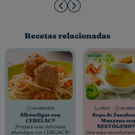
Recetas relacionadas
60 MINUTOS
FÁCIL
30 MIN
Albóndigas con
Sopa de Zanahor
CERELAC®
Manzana co
¡Prepara unas deliciosas
NESTÓGENO®
albóndigas con
CERELAC®!
Una sopa reconfortante