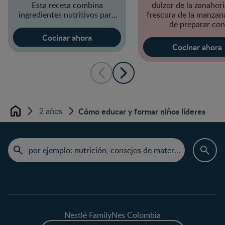
Esta receta combina
dulzor de la zanahori
ingredientes nutritivos para
frescura de la manzana
una opción sabrosa
de preparar con
NESTÓGENO® 
Cocinar ahora
Cocinar ahora
2 años
Cómo educar y formar niños líderes
Home
Nestlé FamilyNes Colombia