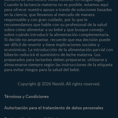
Cuando la lactancia materna no es posible, estamos aquí
8 a 12 meses
para ofrecer nuestro apoyo a través de soluciones basadas
12 a 24 meses
en la ciencia, que llevamos al mercado de manera
responsable y con gran cuidado, por lo que le
Desde 2 años
recomendamos que hable con su profesional de la salud
Preescolar
sobre cómo alimentar a su bebé y que busque consejo
sobre cuándo introducir la alimentación complementaria.
Escolar
Si decide no amamantar, recuerde que esa decisión puede
ser difícil de revertir y tiene implicaciones sociales y
Marcas
Productos
económicas. La introducción de la alimentación parcial con
CERELAC®
Cereales Infantiles
biberón reducirá el suministro de leche materna. Los
GERBER®
Compotas y galletas
preparados para lactantes deben prepararse, utilizarse y
almacenarse siempre según las instrucciones de la etiqueta
KLIM®
Fórmulas Infantiles
para evitar riesgos para la salud del bebé.
NAN® 3
Vitaminas y Suplementos
NAN® Comfort 3
Copyright @ 2026 Nestlé. All rights reserved.
NAN® Optipro® 3
NAN® Supreme 3
Términos y Condiciones
NESTOGENO® 3
Autorización para el tratamiento de datos personales
NESTUM®
KLIM® NUTRIADVANCE®