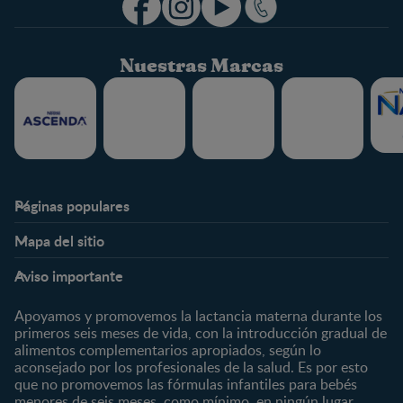
Nuestras Marcas
Páginas populares
Nestlé FamilyNes
Club
Mapa del sitio
Expertos en Nutrición
Beneficios
Etapas
Temas
Preguntas Frecuentes
Inicia Sesión
Aviso importante
Preconcepción
Crecimiento y desarrollo
Contáctanos
Regístrate
Embarazo
Nutrición
Apoyamos y promovemos la lactancia materna durante los
¿Quiénes somos?
Posparto
Salud
primeros seis meses de vida, con la introducción gradual de
alimentos complementarios apropiados, según lo
Marcas y productos
0 a 4 meses
Maternidad
aconsejado por los profesionales de la salud. Es por esto
Nuestros Productos
4 a 6 meses
Paternidad
que no promovemos las fórmulas infantiles para bebés
Nuestras Marcas
menores de seis meses, como mínimo, en ningún lugar.
6 a 8 meses
Vida en familia