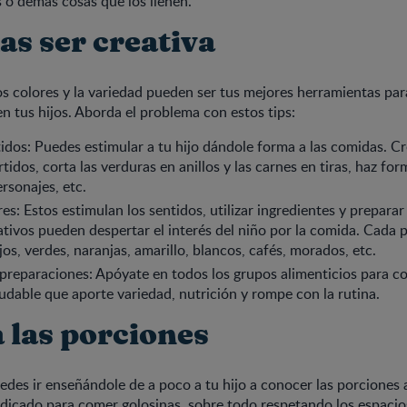
s o demás cosas que los llenen.
as ser creativa
los colores y la variedad pueden ser tus mejores herramientas par
en tus hijos. Aborda el problema con estos tips:
tidos: Puedes estimular a tu hijo dándole forma a las comidas. C
tidos, corta las verduras en anillos y las carnes en tiras, haz for
ersonajes, etc.
res: Estos estimulan los sentidos, utilizar ingredientes y preparar
ativos pueden despertar el interés del niño por la comida. Cada 
jos, verdes, naranjas, amarillo, blancos, cafés, morados, etc.
 preparaciones: Apóyate en todos los grupos alimenticios para co
ludable que aporte variedad, nutrición y rompe con la rutina.
 las porciones
es ir enseñándole de a poco a tu hijo a conocer las porciones 
icado para comer golosinas, sobre todo respetando los espacio