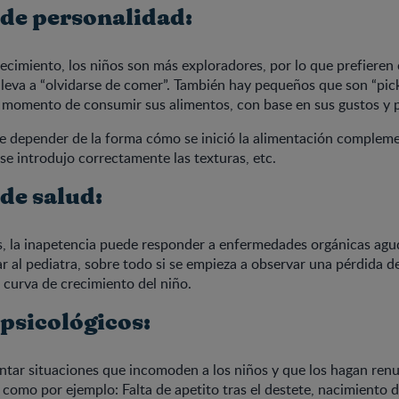
 de personalidad:
recimiento, los niños son más exploradores, por lo que prefiere
s lleva a “olvidarse de comer”. También hay pequeños que son “pic
l momento de consumir sus alimentos, con base en sus gustos y p
e depender de la forma cómo se inició la alimentación complemen
o se introdujo correctamente las texturas, etc.
de salud:
, la inapetencia puede responder a enfermedades orgánicas agud
r al pediatra, sobre todo si se empieza a observar una pérdida 
 curva de crecimiento del niño.
 psicológicos:
tar situaciones que incomoden a los niños y que los hagan renu
 como por ejemplo: Falta de apetito tras el destete, nacimiento 