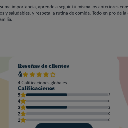
 suma importancia, aprende a seguir tú misma los anteriores con
os y saludables, y respeta la rutina de comida. Todo en pro de la
amilia.
Valo
Reseñas de clientes
4
4
Calificaciones globales
Calificaciones
Nom
5
2
4
0
3
2
2
0
Escr
1
0
una
res