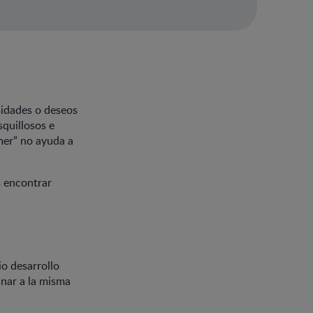
esidades o deseos
squillosos e
mer” no ayuda a
s encontrar
io desarrollo
inar a la misma