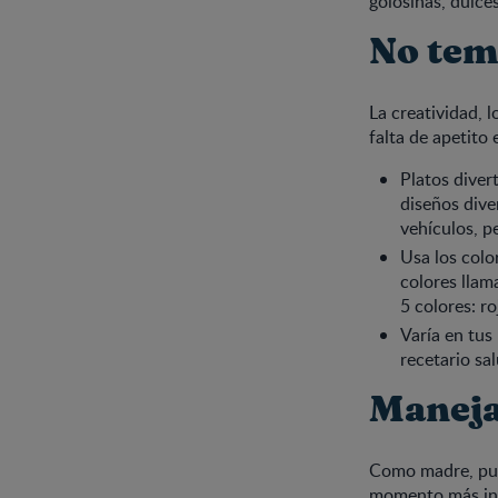
golosinas, dulce
No tem
La creatividad, 
falta de apetito 
Platos diver
diseños diver
vehículos, p
Usa los colo
colores llam
5 colores: ro
Varía en tus
recetario sa
Maneja
Como madre, pued
momento más ind