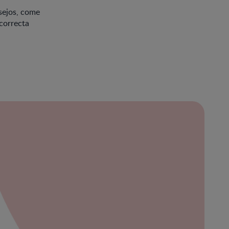
sejos, come
 correcta
ración
bre
ibe
eña