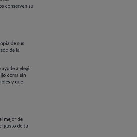
ños conserven su
ropia de sus
vado de la
 ayude a elegir
ijo coma sin
ables y que
el mejor de
l gusto de tu