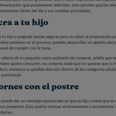
imentación que previamente definiste, esto permite que los ni
 momentos claves del día y sus comidas principales.
ra a tu hijo
tu hijo y asígnale tareas seguras para su edad, la preparación p
nvolucramiento en el proceso, pueden desarrollar un apetito deri
sonal de cumplir con la tarea.
valerte de tu pequeño como asistente de compras, pídele que te
etales quiere consumir, no compres nada que no quieres que tu h
 decir, enmarca su posible elección dentro de las categorías salud
 nutricional.
ornes con el postre
e puede dar un mensaje equivocado ya que tu hijo creerá que es 
tos presentes. Esto podría motivar erróneamente a incrementar e
dulces.