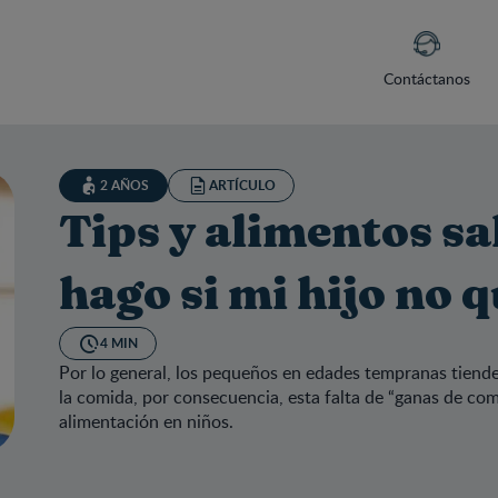
Contáctanos
2 AÑOS
ARTÍCULO
Tips y alimentos sa
hago si mi hijo no 
4 MIN
Por lo general, los pequeños en edades tempranas tiende
la comida, por consecuencia, esta falta de “ganas de c
alimentación en niños.
s y alimentos saludables, "Qué hago si mi hijo no quiere comer”