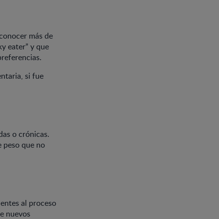
n conocer más de
ky eater” y que
referencias.
taria, si fue
as o crónicas.
de peso que no
entes al proceso
de nuevos