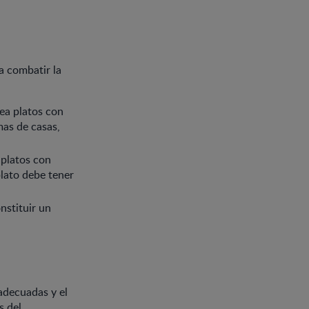
a combatir la
rea platos con
mas de casas,
 platos con
plato debe tener
nstituir un
adecuadas y el
s del