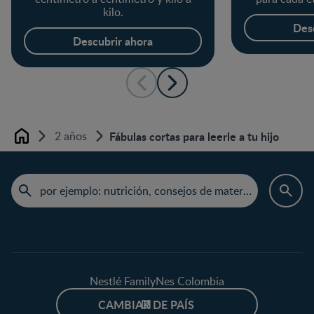
kilo.
Des
Descubrir ahora
2 años
Fábulas cortas para leerle a tu hijo
Home
Nestlé FamilyNes Colombia
CAMBIAR DE PAÍS