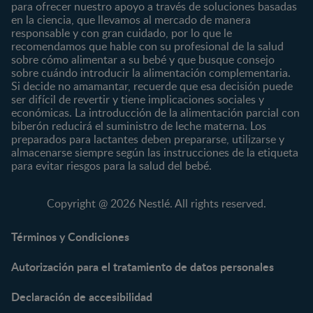
8 a 12 meses
para ofrecer nuestro apoyo a través de soluciones basadas
12 a 24 meses
en la ciencia, que llevamos al mercado de manera
responsable y con gran cuidado, por lo que le
Desde 2 años
recomendamos que hable con su profesional de la salud
Preescolar
sobre cómo alimentar a su bebé y que busque consejo
sobre cuándo introducir la alimentación complementaria.
Escolar
Si decide no amamantar, recuerde que esa decisión puede
ser difícil de revertir y tiene implicaciones sociales y
Marcas
Productos
económicas. La introducción de la alimentación parcial con
CERELAC®
Cereales Infantiles
biberón reducirá el suministro de leche materna. Los
GERBER®
Compotas y galletas
preparados para lactantes deben prepararse, utilizarse y
almacenarse siempre según las instrucciones de la etiqueta
KLIM®
Fórmulas Infantiles
para evitar riesgos para la salud del bebé.
NAN® 3
Vitaminas y Suplementos
NAN® Comfort 3
Copyright @ 2026 Nestlé. All rights reserved.
NAN® Optipro® 3
NAN® Supreme 3
Términos y Condiciones
NESTOGENO® 3
Autorización para el tratamiento de datos personales
NESTUM®
KLIM® NUTRIADVANCE®
Declaración de accesibilidad
KLIM® Snacks