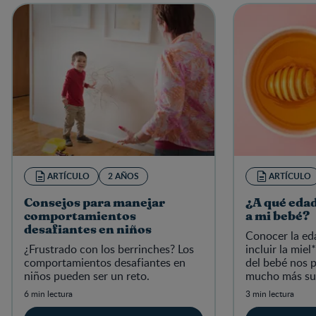
ARTÍCULO
2 AÑOS
ARTÍCULO
Consejos para manejar
¿A qué edad
comportamientos
a mi bebé?
desafiantes en niños
Conocer la ed
¿Frustrado con los berrinches? Los
incluir la miel
comportamientos desafiantes en
del bebé nos 
niños pueden ser un reto.
mucho más su
¡Continúa ley
6 min lectura
3 min lectura