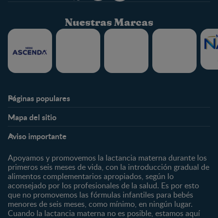
Nuestras Marcas
Páginas populares
Nestlé FamilyNes
Club
Mapa del sitio
Expertos en Nutrición
Beneficios
Etapas
Temas
Preguntas Frecuentes
Inicia Sesión
Aviso importante
Preconcepción
Crecimiento y desarrollo
Contáctanos
Regístrate
Embarazo
Nutrición
Apoyamos y promovemos la lactancia materna durante los
¿Quiénes somos?
Posparto
Salud
primeros seis meses de vida, con la introducción gradual de
alimentos complementarios apropiados, según lo
Marcas y productos
0 a 4 meses
Maternidad
aconsejado por los profesionales de la salud. Es por esto
Nuestros Productos
4 a 6 meses
Paternidad
que no promovemos las fórmulas infantiles para bebés
Nuestras Marcas
menores de seis meses, como mínimo, en ningún lugar.
6 a 8 meses
Vida en familia
Cuando la lactancia materna no es posible, estamos aquí