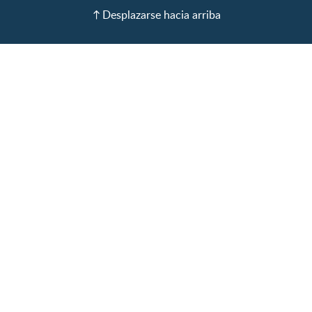
Recetas
Desplazarse hacia arriba
Calculadora de color de
ojos
Calculadora de Alergias
Curvas de Crecimiento
Paso a paso
Guías