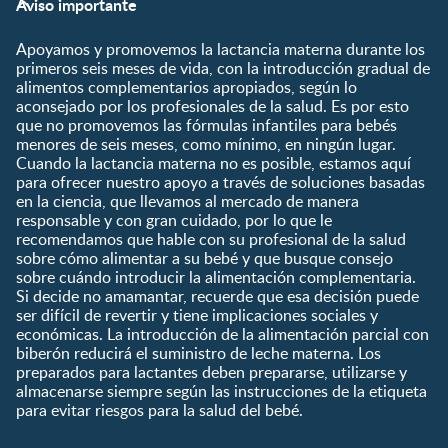
Aviso importante
Preconcepción
Crecimiento y desarrollo
Contáctanos
Regístrate
Embarazo
Nutrición
Apoyamos y promovemos la lactancia materna durante los
¿Quiénes somos?
Posparto
Salud
primeros seis meses de vida, con la introducción gradual de
alimentos complementarios apropiados, según lo
Marcas y productos
0 a 4 meses
Maternidad
aconsejado por los profesionales de la salud. Es por esto
Nuestros Productos
4 a 6 meses
Paternidad
que no promovemos las fórmulas infantiles para bebés
Nuestras Marcas
menores de seis meses, como mínimo, en ningún lugar.
6 a 8 meses
Vida en familia
Cuando la lactancia materna no es posible, estamos aquí
8 a 12 meses
para ofrecer nuestro apoyo a través de soluciones basadas
12 a 24 meses
en la ciencia, que llevamos al mercado de manera
responsable y con gran cuidado, por lo que le
Desde 2 años
recomendamos que hable con su profesional de la salud
Preescolar
sobre cómo alimentar a su bebé y que busque consejo
sobre cuándo introducir la alimentación complementaria.
Escolar
Si decide no amamantar, recuerde que esa decisión puede
ser difícil de revertir y tiene implicaciones sociales y
Marcas
Productos
económicas. La introducción de la alimentación parcial con
CERELAC®
Cereales Infantiles
biberón reducirá el suministro de leche materna. Los
GERBER®
Compotas y galletas
preparados para lactantes deben prepararse, utilizarse y
almacenarse siempre según las instrucciones de la etiqueta
KLIM®
Fórmulas Infantiles
para evitar riesgos para la salud del bebé.
NAN® 3
Vitaminas y Suplementos