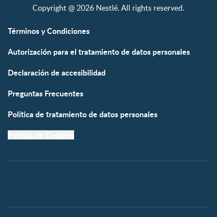
NAN® Comfort 3
Copyright @ 2026 Nestlé. All rights reserved.
NAN® Optipro® 3
NAN® Supreme 3
Términos y Condiciones
NESTOGENO® 3
Autorización para el tratamiento de datos personales
NESTUM®
KLIM® NUTRIADVANCE®
Declaración de accesibilidad
KLIM® Snacks
NESCARE®
Preguntas Frecuentes
Herramientas
Política de tratamiento de datos personales
Buscador de Artículos
Política de Cookies
Buscador de Productos
Embarazo semana a
semana
Calculadora de Fecha de
Parto
Calendario de ovulación
Nombres para tu bebé