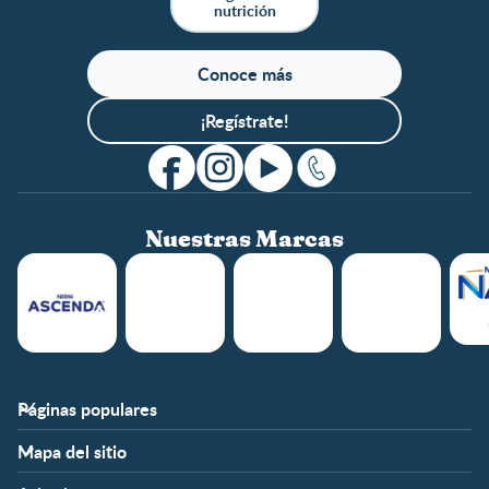
nutrición
Conoce más
¡Regístrate!
Nuestras Marcas
Páginas populares
Nestlé FamilyNes
Club
Mapa del sitio
Expertos en Nutrición
Beneficios
Etapas
Temas
Preguntas Frecuentes
Inicia Sesión