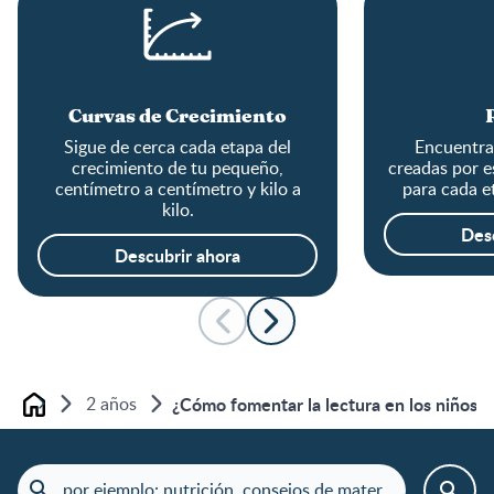
Curvas de Crecimiento
Sigue de cerca cada etapa del
Encuentra 
crecimiento de tu pequeño,
creadas por e
centímetro a centímetro y kilo a
para cada e
kilo.
Des
Descubrir ahora
2 años
¿Cómo fomentar la lectura en los niños?
Home