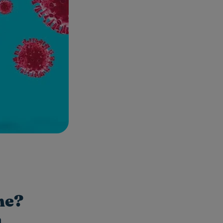
ne?
a