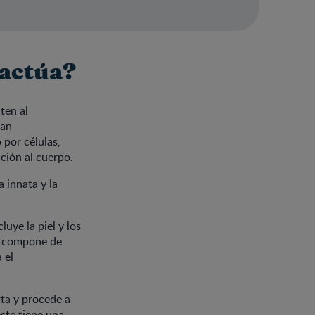
 actúa?
ten al
can
 por células,
ción al cuerpo.
 innata y la
uye la piel y los
se compone de
 el
rta y procede a
ste tiene una