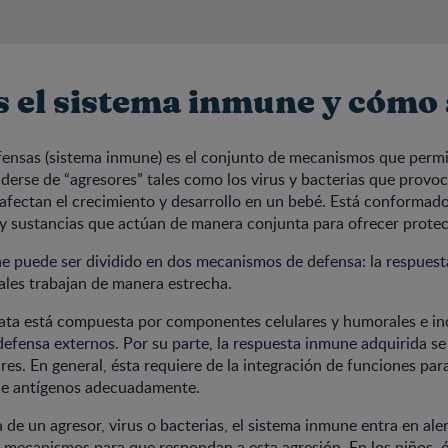
s el sistema inmune y cómo
fensas (sistema inmune) es el conjunto de mecanismos que permi
erse de “agresores” tales como los virus y bacterias que provo
fectan el crecimiento y desarrollo en un bebé. Está conformado
 y sustancias que actúan de manera conjunta para ofrecer protec
e puede ser dividido en dos mecanismos de defensa: la respuesta
uales trabajan de manera estrecha.
ata está compuesta por componentes celulares y humorales e incl
efensa externos. Por su parte, la respuesta inmune adquirida 
res. En general, ésta requiere de la integración de funciones para
e antígenos adecuadamente.
n de un agresor, virus o bacterias, el sistema inmune entra en ale
s mecanismos para que respondan a esta agresión. En los niños, é