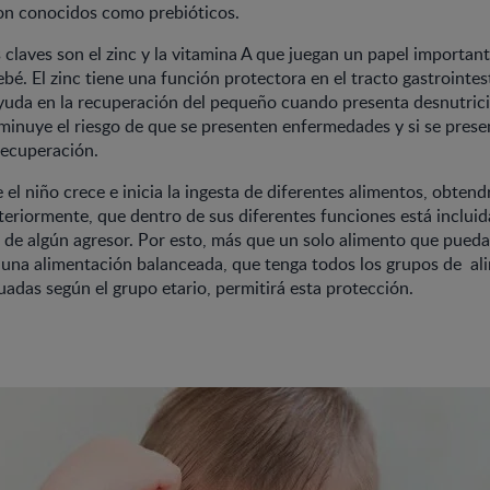
son conocidos como prebióticos.
 claves son el zinc y la vitamina A que juegan un papel important
é. El zinc tiene una función protectora en el tracto gastrointesti
ayuda en la recuperación del pequeño cuando presenta desnutrici
sminuye el riesgo de que se presenten enfermedades y si se prese
recuperación.
el niño crece e inicia la ingesta de diferentes alimentos, obtend
riormente, que dentro de sus diferentes funciones está incluid
n de algún agresor. Por esto, más que un solo alimento que pueda 
 una alimentación balanceada, que tenga todos los grupos de al
adas según el grupo etario, permitirá esta protección.