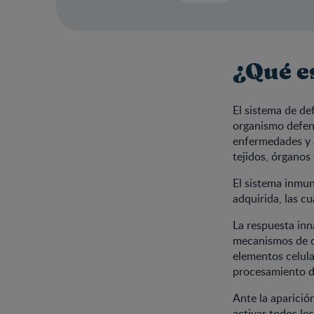
¿Qué e
El sistema de de
organismo defend
enfermedades y a
tejidos, órganos
El sistema inmun
adquirida, las c
La respuesta inn
mecanismos de d
elementos celula
procesamiento d
Ante la aparició
activar todos lo