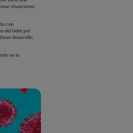
avesar situaciones
ado con
so del bebé por
tinuo desarrollo,
endo en la