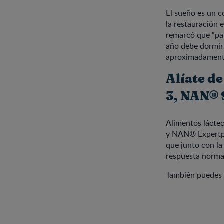
El sueño es un c
la restauración 
remarcó que “par
año debe dormir 
aproximadamente
Alíate d
3, NAN® 
Alimentos láct
y NAN® Expertpr
que junto con la
respuesta norma
También puedes 