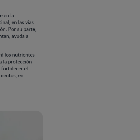
e en la
nal, en las vías
ón. Por su parte,
ntan, ayuda a
rá los nutrientes
a la protección
fortalecer el
imentos, en