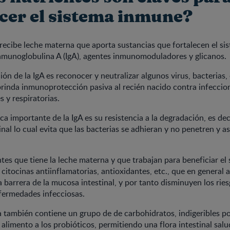
ecer el sistema inmune?
 recibe leche materna que aporta sustancias que fortalecen el s
nmunoglobulina A (IgA), agentes inmunomoduladores y glicanos.
ión de la IgA es reconocer y neutralizar algunos virus, bacterias,
 brinda inmunoprotección pasiva al recién nacido contra infeccio
s y respiratorias.
ica importante de la IgA es su resistencia a la degradación, es d
nal lo cual evita que las bacterias se adhieran y no penetren y así
s que tiene la leche materna y que trabajan para beneficiar el
 citocinas antiinflamatorias, antioxidantes, etc., que en general a
 barrera de la mucosa intestinal, y por tanto disminuyen los ries
fermedades infecciosas.
 también contiene un grupo de de carbohidratos, indigeribles por
alimento a los probióticos, permitiendo una flora intestinal salu