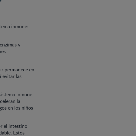
istema inmune:
 enzimas y
nes
ecir permanece en
 evitar las
 sistema inmune
celeran la
gos en los niños
 el intestino
dable. Estos