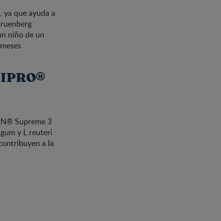
, ya que ayuda a
 Gruenberg
un niño de un
4 meses
PTIPRO®
NAN® Supreme 3
gum y L reuteri
contribuyen a la