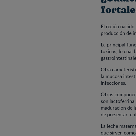
fortal
El recién nacido
producción de i
La principal func
toxinas, lo cual
gastrointestinale
Otra característ
la mucosa intesti
infecciones.
Otros componente
son lactoferrina,
maduración de la
de presentar en
La leche materna
que sirven como 