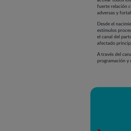
fuerte relación c
adversas y fortal
Desde el nacimie
estímulos proced
el canal del par
afectado princip
A través del cana
programación y d