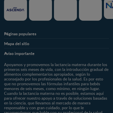
Páginas populares
Nestlé FamilyNes
Club
Mapa del sitio
Expertos en Nutrición
Beneficios
Etapas
Temas
Preguntas Frecuentes
Inicia Sesión
Aviso importante
Preconcepción
Crecimiento y desarrollo
Contáctanos
Regístrate
Embarazo
Nutrición
Apoyamos y promovemos la lactancia materna durante los
¿Quiénes somos?
Posparto
Salud
primeros seis meses de vida, con la introducción gradual de
alimentos complementarios apropiados, según lo
Marcas y productos
0 a 4 meses
Maternidad
aconsejado por los profesionales de la salud. Es por esto
Nuestros Productos
4 a 6 meses
Paternidad
que no promovemos las fórmulas infantiles para bebés
Nuestras Marcas
menores de seis meses, como mínimo, en ningún lugar.
6 a 8 meses
Vida en familia
Cuando la lactancia materna no es posible, estamos aquí
8 a 12 meses
para ofrecer nuestro apoyo a través de soluciones basadas
12 a 24 meses
en la ciencia, que llevamos al mercado de manera
responsable y con gran cuidado, por lo que le
Desde 2 años
recomendamos que hable con su profesional de la salud