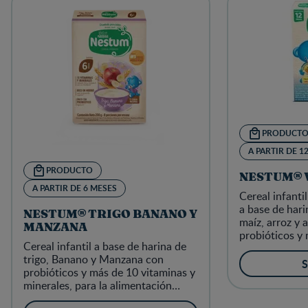
PRODUCT
A PARTIR DE 1
PRODUCTO
NESTUM® 
A PARTIR DE 6 MESES
Cereal infantil
a base de hari
NESTUM® TRIGO BANANO Y
maíz, arroz y 
MANZANA
probióticos y 
Cereal infantil a base de harina de
minerales, par
trigo, Banano y Manzana con
complementari
S
probióticos y más de 10 vitaminas y
partir de 12 
minerales, para la alimentación
complementaria de los niños a