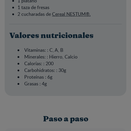
1 plátano
1 taza de fresas
2 cucharadas de
Cereal NESTUM®.
Valores nutricionales
Vitaminas: :
C, A, B
Minerales: :
Hierro, Calcio
Calorías: :
200
Carbohidratos: :
30g
Proteínas :
6g
Grasas :
4g
Paso a paso