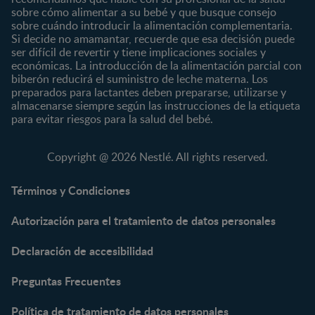
Preescolar
sobre cómo alimentar a su bebé y que busque consejo
sobre cuándo introducir la alimentación complementaria.
Escolar
Si decide no amamantar, recuerde que esa decisión puede
ser difícil de revertir y tiene implicaciones sociales y
Marcas
Productos
económicas. La introducción de la alimentación parcial con
CERELAC®
Cereales Infantiles
biberón reducirá el suministro de leche materna. Los
GERBER®
Compotas y galletas
preparados para lactantes deben prepararse, utilizarse y
almacenarse siempre según las instrucciones de la etiqueta
KLIM®
Fórmulas Infantiles
para evitar riesgos para la salud del bebé.
NAN® 3
Vitaminas y Suplementos
NAN® Comfort 3
Copyright @ 2026 Nestlé. All rights reserved.
NAN® Optipro® 3
NAN® Supreme 3
Términos y Condiciones
NESTOGENO® 3
Autorización para el tratamiento de datos personales
NESTUM®
KLIM® NUTRIADVANCE®
Declaración de accesibilidad
KLIM® Snacks
NESCARE®
Preguntas Frecuentes
Herramientas
Política de tratamiento de datos personales