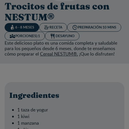
Trocitos de frutas con
NESTUM®
6 - 8 MESES
RECETA
PREPARACIÓN:
10 MINS
PORCION(ES):
1
DESAYUNO
Este delicioso plato es una comida completa y saludable
para los pequeños desde 6 meses, donde te enseñamos
cómo preparar el
Cereal NESTUM®.
¡Que lo disfruten!
Ingredientes
1 taza de yogur
1 kiwi
1 manzana