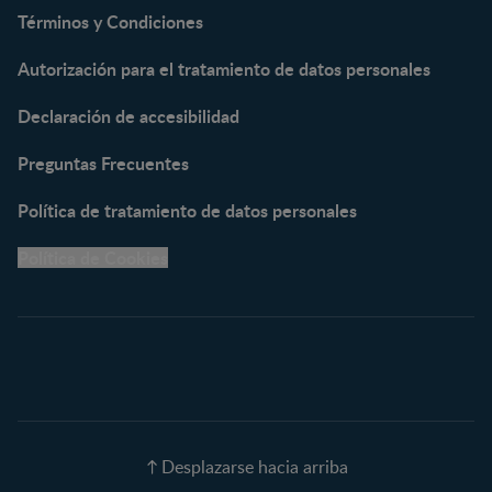
NAN® Supreme 3
Términos y Condiciones
NESTOGENO® 3
Autorización para el tratamiento de datos personales
NESTUM®
KLIM® NUTRIADVANCE®
Declaración de accesibilidad
KLIM® Snacks
NESCARE®
Preguntas Frecuentes
Herramientas
Política de tratamiento de datos personales
Buscador de Artículos
Política de Cookies
Buscador de Productos
Embarazo semana a
semana
Calculadora de Fecha de
Parto
Calendario de ovulación
Nombres para tu bebé
Recetas
Desplazarse hacia arriba
Calculadora de color de