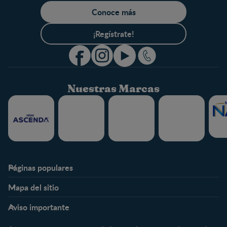
Conoce más
¡Regístrate!
Nuestras Marcas
Páginas populares
Nestlé FamilyNes
Club
Mapa del sitio
Expertos en Nutrición
Beneficios
Etapas
Temas
Preguntas Frecuentes
Inicia Sesión
Aviso importante
Preconcepción
Crecimiento y desarrollo
Contáctanos
Regístrate
Embarazo
Nutrición