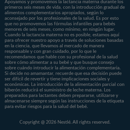
Apoyamos y promovemos la lactancia materna durante los
¿Quiénes somos?
Posparto
Salud
primeros seis meses de vida, con la introducción gradual de
alimentos complementarios apropiados, según lo
Marcas y productos
0 a 4 meses
Maternidad
aconsejado por los profesionales de la salud. Es por esto
Nuestros Productos
4 a 6 meses
Paternidad
que no promovemos las fórmulas infantiles para bebés
Nuestras Marcas
menores de seis meses, como mínimo, en ningún lugar.
6 a 8 meses
Vida en familia
Cuando la lactancia materna no es posible, estamos aquí
8 a 12 meses
para ofrecer nuestro apoyo a través de soluciones basadas
12 a 24 meses
en la ciencia, que llevamos al mercado de manera
responsable y con gran cuidado, por lo que le
Desde 2 años
recomendamos que hable con su profesional de la salud
Preescolar
sobre cómo alimentar a su bebé y que busque consejo
sobre cuándo introducir la alimentación complementaria.
Escolar
Si decide no amamantar, recuerde que esa decisión puede
ser difícil de revertir y tiene implicaciones sociales y
Marcas
Productos
económicas. La introducción de la alimentación parcial con
CERELAC®
Cereales Infantiles
biberón reducirá el suministro de leche materna. Los
GERBER®
Compotas y galletas
preparados para lactantes deben prepararse, utilizarse y
almacenarse siempre según las instrucciones de la etiqueta
KLIM®
Fórmulas Infantiles
para evitar riesgos para la salud del bebé.
NAN® 3
Vitaminas y Suplementos
NAN® Comfort 3
Copyright @ 2026 Nestlé. All rights reserved.
NAN® Optipro® 3