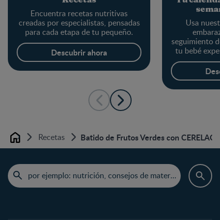
sema
Encuentra recetas nutritivas
creadas por especialistas, pensadas
Usa nuest
para cada etapa de tu pequeño.
embaraz
seguimiento d
tu bebé exp
Descubrir ahora
semana, 
actualizada c
Des
desar
Recetas
Batido de Frutos Verdes con CERELAC
Home