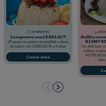
10 MINUTOS
FÁCI
Cerepostre con CERELAC®
Rollito cre
¡Prepara un postre irresistible y lleno
KLIM® N
de sabor con
CERELAC®
y frutas!
Un delicioso r
relleno crem
NUTRI AD
Cocinar ahora
dulc
Co