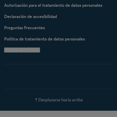
Autorización para el tratamiento de datos personales
NESTUM®
KLIM® NUTRIADVANCE®
Declaración de accesibilidad
KLIM® Snacks
NESCARE®
Preguntas Frecuentes
Herramientas
Política de tratamiento de datos personales
Buscador de Artículos
Política de Cookies
Buscador de Productos
Embarazo semana a
semana
Calculadora de Fecha de
Parto
Calendario de ovulación
Nombres para tu bebé
Recetas
Desplazarse hacia arriba
Calculadora de color de
ojos
Calculadora de Alergias