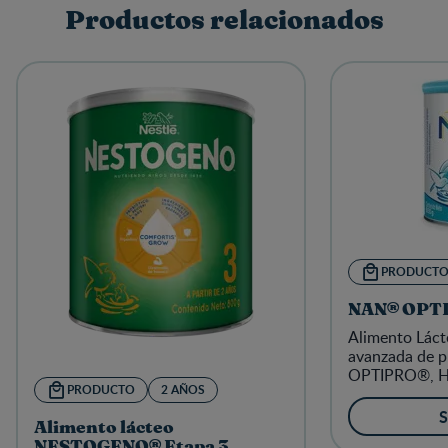
Productos relacionados
PRODUCT
NAN® OPT
Alimento Láct
avanzada de p
OPTIPRO®, HM
PRODUCTO
2 AÑOS
S
Alimento lácteo
NESTOGENO® Etapa 3