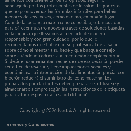
Marcas y productos
0 a 4 meses
Maternidad
aconsejado por los profesionales de la salud. Es por esto
Nuestros Productos
4 a 6 meses
Paternidad
que no promovemos las fórmulas infantiles para bebés
Nuestras Marcas
menores de seis meses, como mínimo, en ningún lugar.
6 a 8 meses
Vida en familia
Cuando la lactancia materna no es posible, estamos aquí
8 a 12 meses
para ofrecer nuestro apoyo a través de soluciones basadas
12 a 24 meses
en la ciencia, que llevamos al mercado de manera
responsable y con gran cuidado, por lo que le
Desde 2 años
recomendamos que hable con su profesional de la salud
Preescolar
sobre cómo alimentar a su bebé y que busque consejo
sobre cuándo introducir la alimentación complementaria.
Escolar
Si decide no amamantar, recuerde que esa decisión puede
ser difícil de revertir y tiene implicaciones sociales y
Marcas
Productos
económicas. La introducción de la alimentación parcial con
CERELAC®
Cereales Infantiles
biberón reducirá el suministro de leche materna. Los
GERBER®
Compotas y galletas
preparados para lactantes deben prepararse, utilizarse y
almacenarse siempre según las instrucciones de la etiqueta
KLIM®
Fórmulas Infantiles
para evitar riesgos para la salud del bebé.
NAN® 3
Vitaminas y Suplementos
NAN® Comfort 3
Copyright @ 2026 Nestlé. All rights reserved.
NAN® Optipro® 3
NAN® Supreme 3
Términos y Condiciones
NESTOGENO® 3