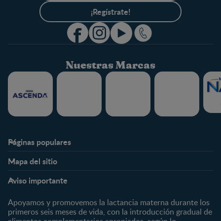
¡Regístrate!
Nuestras Marcas
Páginas populares
Nestlé FamilyNes
Club
Mapa del sitio
Expertos en Nutrición
Beneficios
Etapas
Temas
Preguntas Frecuentes
Inicia Sesión
Aviso importante
Preconcepción
Crecimiento y desarrollo
Contáctanos
Regístrate
Embarazo
Nutrición
Apoyamos y promovemos la lactancia materna durante los
¿Quiénes somos?
Posparto
Salud
primeros seis meses de vida, con la introducción gradual de
alimentos complementarios apropiados, según lo