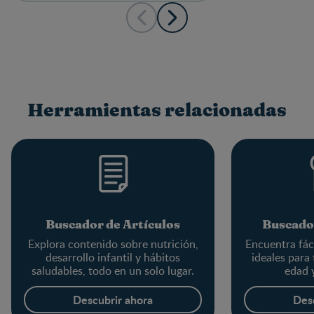
Herramientas relacionadas
Buscador de Artículos
Buscado
Explora contenido sobre nutrición,
Encuentra fác
desarrollo infantil y hábitos
ideales para
saludables, todo en un solo lugar.
edad 
Descubrir ahora
Des