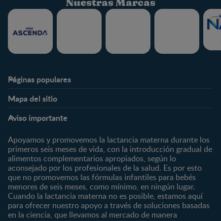
Nuestras Marcas
Páginas populares
Nestlé FamilyNes
Club
Mapa del sitio
Expertos en Nutrición
Beneficios
Etapas
Temas
Preguntas Frecuentes
Inicia Sesión
Aviso importante
Preconcepción
Crecimiento y desarrollo
Contáctanos
Regístrate
Embarazo
Nutrición
Apoyamos y promovemos la lactancia materna durante los
¿Quiénes somos?
Posparto
Salud
primeros seis meses de vida, con la introducción gradual de
alimentos complementarios apropiados, según lo
Marcas y productos
0 a 4 meses
Maternidad
aconsejado por los profesionales de la salud. Es por esto
Nuestros Productos
4 a 6 meses
Paternidad
que no promovemos las fórmulas infantiles para bebés
Nuestras Marcas
menores de seis meses, como mínimo, en ningún lugar.
6 a 8 meses
Vida en familia
Cuando la lactancia materna no es posible, estamos aquí
8 a 12 meses
para ofrecer nuestro apoyo a través de soluciones basadas
12 a 24 meses
en la ciencia, que llevamos al mercado de manera