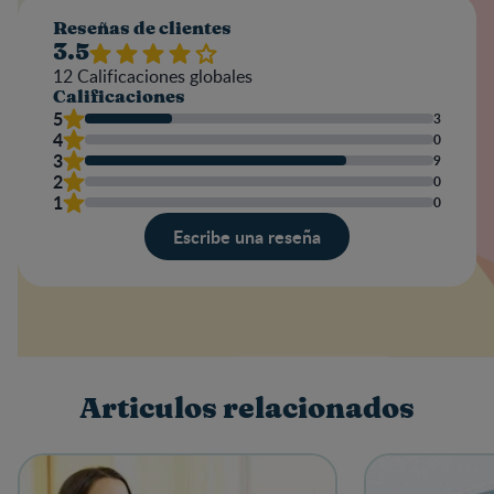
Reseñas de clientes
3.5
12
Calificaciones globales
Calificaciones
5
3
4
0
3
9
2
0
1
0
Escribe una reseña
Valoración
Nombre
Articulos relacionados
Escribe una reseña