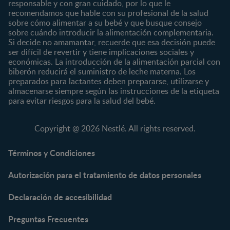
responsable y con gran cuidado, por lo que le
Desde 2 años
recomendamos que hable con su profesional de la salud
Preescolar
sobre cómo alimentar a su bebé y que busque consejo
sobre cuándo introducir la alimentación complementaria.
Escolar
Si decide no amamantar, recuerde que esa decisión puede
ser difícil de revertir y tiene implicaciones sociales y
Marcas
Productos
económicas. La introducción de la alimentación parcial con
CERELAC®
Cereales Infantiles
biberón reducirá el suministro de leche materna. Los
GERBER®
Compotas y galletas
preparados para lactantes deben prepararse, utilizarse y
almacenarse siempre según las instrucciones de la etiqueta
KLIM®
Fórmulas Infantiles
para evitar riesgos para la salud del bebé.
NAN® 3
Vitaminas y Suplementos
NAN® Comfort 3
Copyright @ 2026 Nestlé. All rights reserved.
NAN® Optipro® 3
NAN® Supreme 3
Términos y Condiciones
NESTOGENO® 3
Autorización para el tratamiento de datos personales
NESTUM®
KLIM® NUTRIADVANCE®
Declaración de accesibilidad
KLIM® Snacks
NESCARE®
Preguntas Frecuentes