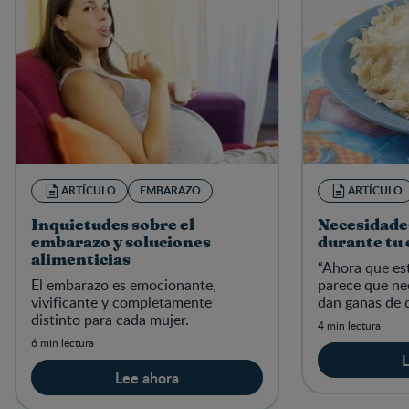
ARTÍCULO
EMBARAZO
ARTÍCULO
Inquietudes sobre el
Necesidade
embarazo y soluciones
durante tu
alimenticias
“Ahora que es
El embarazo es emocionante,
parece que ne
vivificante y completamente
dan ganas de 
distinto para cada mujer.
4 min lectura
6 min lectura
L
Lee ahora