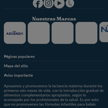
Nuestras Marcas
Páginas populares
Nestlé FamilyNes
Club
Mapa del sitio
Expertos en Nutrición
Beneficios
Etapas
Temas
Preguntas Frecuentes
Inicia Sesión
Aviso importante
Preconcepción
Crecimiento y desarrollo
Contáctanos
Regístrate
Embarazo
Nutrición
Apoyamos y promovemos la lactancia materna durante los
¿Quiénes somos?
Posparto
Salud
primeros seis meses de vida, con la introducción gradual de
alimentos complementarios apropiados, según lo
Marcas y productos
0 a 4 meses
Maternidad
aconsejado por los profesionales de la salud. Es por esto
Nuestros Productos
4 a 6 meses
Paternidad
que no promovemos las fórmulas infantiles para bebés