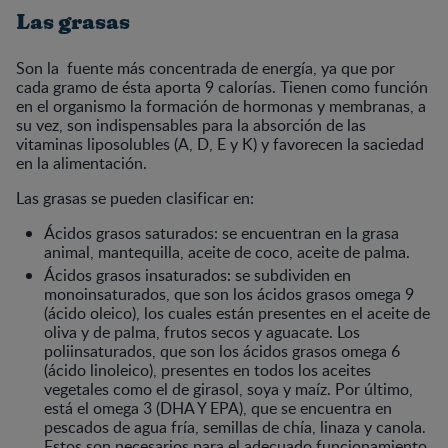
Las grasas
Son la fuente más concentrada de energía, ya que por
cada gramo de ésta aporta 9 calorías. Tienen como función
en el organismo la formación de hormonas y membranas, a
su vez, son indispensables para la absorción de las
vitaminas liposolubles (A, D, E y K) y favorecen la saciedad
en la alimentación.
Las grasas se pueden clasificar en:
Ácidos grasos saturados: se encuentran en la grasa
animal, mantequilla, aceite de coco, aceite de palma.
Ácidos grasos insaturados: se subdividen en
monoinsaturados, que son los ácidos grasos omega 9
(ácido oleico), los cuales están presentes en el aceite de
oliva y de palma, frutos secos y aguacate. Los
poliinsaturados, que son los ácidos grasos omega 6
(ácido linoleico), presentes en todos los aceites
vegetales como el de girasol, soya y maíz. Por último,
está el omega 3 (​​DHA Y EPA), que se encuentra en
pescados de agua fría, semillas de chía, linaza y canola.
Estos son necesarios para el adecuado funcionamiento