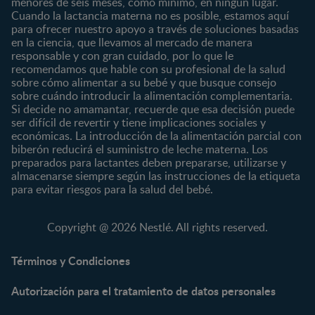
Nuestras Marcas
menores de seis meses, como mínimo, en ningún lugar.
6 a 8 meses
Vida en familia
Cuando la lactancia materna no es posible, estamos aquí
8 a 12 meses
para ofrecer nuestro apoyo a través de soluciones basadas
12 a 24 meses
en la ciencia, que llevamos al mercado de manera
responsable y con gran cuidado, por lo que le
Desde 2 años
recomendamos que hable con su profesional de la salud
Preescolar
sobre cómo alimentar a su bebé y que busque consejo
sobre cuándo introducir la alimentación complementaria.
Escolar
Si decide no amamantar, recuerde que esa decisión puede
ser difícil de revertir y tiene implicaciones sociales y
Marcas
Productos
económicas. La introducción de la alimentación parcial con
CERELAC®
Cereales Infantiles
biberón reducirá el suministro de leche materna. Los
GERBER®
Compotas y galletas
preparados para lactantes deben prepararse, utilizarse y
almacenarse siempre según las instrucciones de la etiqueta
KLIM®
Fórmulas Infantiles
para evitar riesgos para la salud del bebé.
NAN® 3
Vitaminas y Suplementos
NAN® Comfort 3
Copyright @ 2026 Nestlé. All rights reserved.
NAN® Optipro® 3
NAN® Supreme 3
Términos y Condiciones
NESTOGENO® 3
Autorización para el tratamiento de datos personales
NESTUM®
KLIM® NUTRIADVANCE®