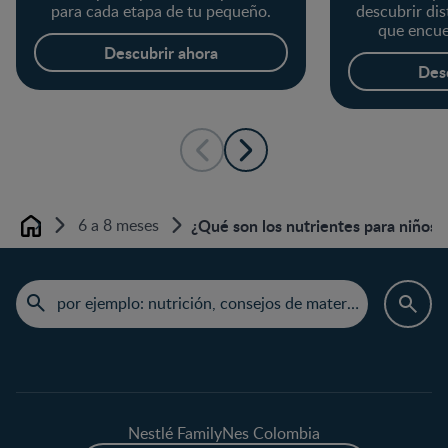
para cada etapa de tu pequeño.
descubrir di
que encue
Descubrir ahora
Des
6 a 8 meses
¿Qué son los nutrientes para niños
Home
Nestlé FamilyNes Colombia