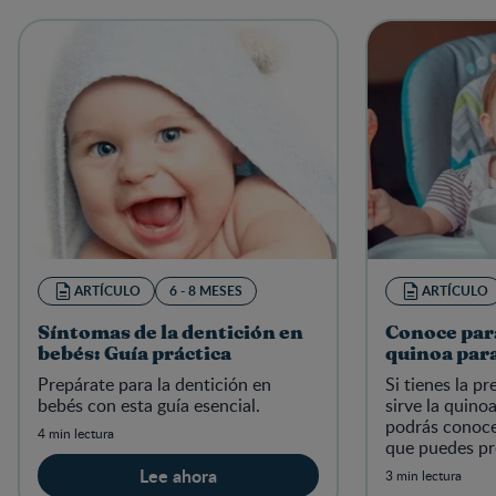
ARTÍCULO
6 - 8 MESES
ARTÍCULO
Síntomas de la dentición en
Conoce para
bebés: Guía práctica
quinoa par
Prepárate para la dentición en
Si tienes la p
bebés con esta guía esencial.
sirve la quino
podrás conoce
4 min lectura
que puedes pr
relacionado a 
Lee ahora
3 min lectura
en el crecimie