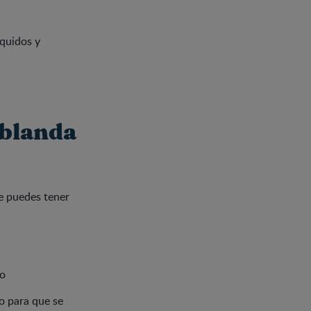
íquidos y
 blanda
ue puedes tener
do
o para que se