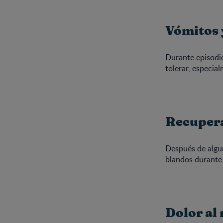
Vómitos 
Durante episodio
tolerar, especia
Recupera
Después de algun
blandos durante
Dolor al 