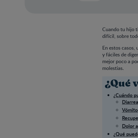
Cuando tu hijo t
difícil, sobre t
En estos casos, 
y fáciles de dige
mejor poco a poc
molestias.
¿Qué v
¿Cuándo pu
Diarrea
Vómito
Recupe
Dolor a
¿Qué puede