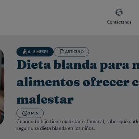
Contáctanos
6 - 8 MESES
ARTÍCULO
Dieta blanda para 
alimentos ofrecer 
malestar
3 MIN
Cuando tu hijo tiene malestar estomacal, saber qué darl
seguir una dieta blanda en los niños.
ta blanda para niños: qué alimentos ofrecer cuando tiene malest