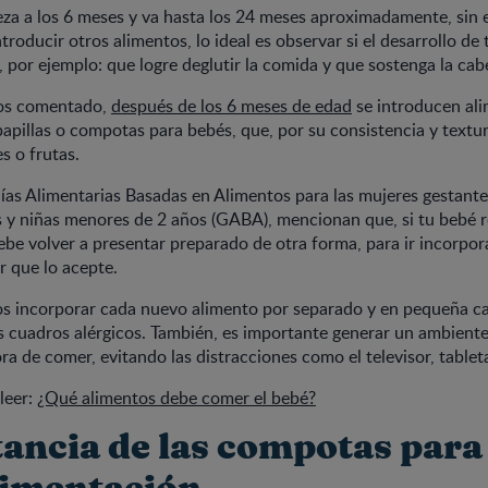
za a los 6 meses y va hasta los 24 meses aproximadamente, sin
roducir otros alimentos, lo ideal es observar si el desarrollo de 
por ejemplo: que logre deglutir la comida y que sostenga la cab
os comentado,
después de los 6 meses de edad
se introducen al
papillas o compotas para bebés, que, por su consistencia y textu
s o frutas.
as Alimentarias Basadas en Alimentos para las mujeres gestant
s y niñas menores de 2 años (GABA), mencionan que, si tu bebé 
debe volver a presentar preparado de otra forma, para ir incorpo
r que lo acepte.
 incorporar cada nuevo alimento por separado y en pequeña ca
s cuadros alérgicos. También, es importante generar un ambiente
ra de comer, evitando las distracciones como el televisor, tableta
leer:
¿Qué alimentos debe comer el bebé?
ancia de las compotas para