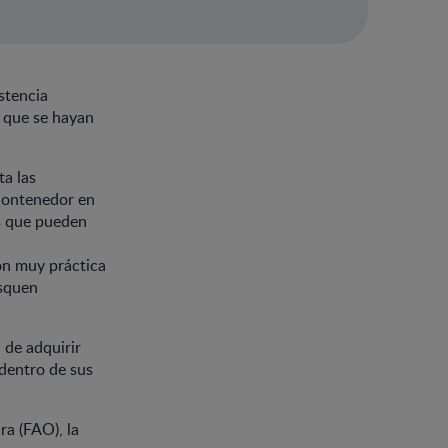
stencia
s que se hayan
ta las
 contenedor en
s que pueden
ón muy práctica
usquen
 de adquirir
 dentro de sus
ra (FAO), la