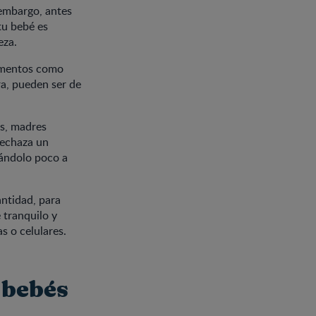
 embargo, antes
tu bebé es
eza.
imentos como
ra, pueden ser de
es, madres
rechaza un
rándolo poco a
ntidad, para
 tranquilo y
s o celulares.
 bebés