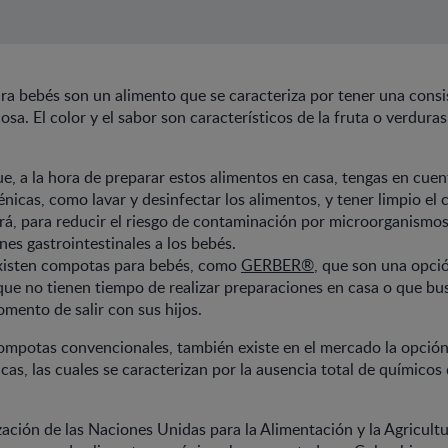
a bebés son un alimento que se caracteriza por tener una consi
osa. El color y el sabor son característicos de la fruta o verdura
e, a la hora de preparar estos alimentos en casa, tengas en cuen
énicas, como lavar y desinfectar los alimentos, y tener limpio el
rá, para reducir el riesgo de contaminación por microorganismo
nes gastrointestinales a los bebés.
xisten compotas para bebés, como
GERBER®
, que son una opci
ue no tienen tiempo de realizar preparaciones en casa o que b
omento de salir con sus hijos.
mpotas convencionales, también existe en el mercado la opción
as, las cuales se caracterizan por la ausencia total de químicos
ación de las Naciones Unidas para la Alimentación y la Agricultu