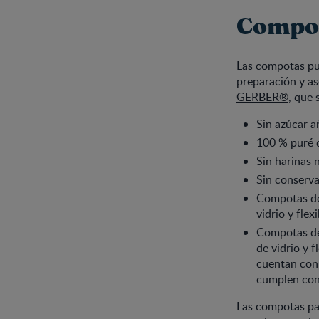
Compot
Las compotas pu
preparación y a
GERBER®
, que 
Sin azúcar a
100 % puré 
Sin harinas 
Sin conserva
Compotas de
vidrio y fle
Compotas de
de vidrio y 
cuentan con 
cumplen con
Las compotas par