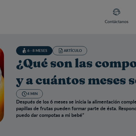
Contáctanos
6 - 8 MESES
ARTÍCULO
¿Qué son las compo
y a cuántos meses s
4 MIN
Después de los 6 meses se inicia la alimentación comp
papillas de frutas pueden formar parte de ésta. Respond
puedo dar compotas a mi bebé”
é son las compotas para bebés y a cuántos meses se las puedo 