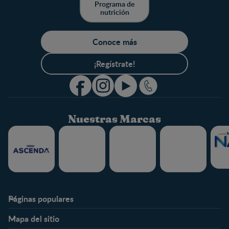
Programa de
nutrición
Conoce más
¡Regístrate!
Nuestras Marcas
Páginas populares
Nestlé FamilyNes
Club
Mapa del sitio
Expertos en Nutrición
Beneficios
Etapas
Temas