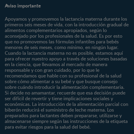
Preguntas Frecuentes
Inicia Sesión
Aviso importante
Preconcepción
Crecimiento y desarrollo
Contáctanos
Regístrate
Embarazo
Nutrición
Apoyamos y promovemos la lactancia materna durante los
¿Quiénes somos?
Posparto
Salud
primeros seis meses de vida, con la introducción gradual de
alimentos complementarios apropiados, según lo
Marcas y productos
0 a 4 meses
Maternidad
aconsejado por los profesionales de la salud. Es por esto
Nuestros Productos
4 a 6 meses
Paternidad
que no promovemos las fórmulas infantiles para bebés
Nuestras Marcas
menores de seis meses, como mínimo, en ningún lugar.
6 a 8 meses
Vida en familia
Cuando la lactancia materna no es posible, estamos aquí
8 a 12 meses
para ofrecer nuestro apoyo a través de soluciones basadas
12 a 24 meses
en la ciencia, que llevamos al mercado de manera
responsable y con gran cuidado, por lo que le
Desde 2 años
recomendamos que hable con su profesional de la salud
Preescolar
sobre cómo alimentar a su bebé y que busque consejo
sobre cuándo introducir la alimentación complementaria.
Escolar
Si decide no amamantar, recuerde que esa decisión puede
ser difícil de revertir y tiene implicaciones sociales y
Marcas
Productos
económicas. La introducción de la alimentación parcial con
CERELAC®
Cereales Infantiles
biberón reducirá el suministro de leche materna. Los
GERBER®
Compotas y galletas
preparados para lactantes deben prepararse, utilizarse y
almacenarse siempre según las instrucciones de la etiqueta
KLIM®
Fórmulas Infantiles
para evitar riesgos para la salud del bebé.
NAN® 3
Vitaminas y Suplementos