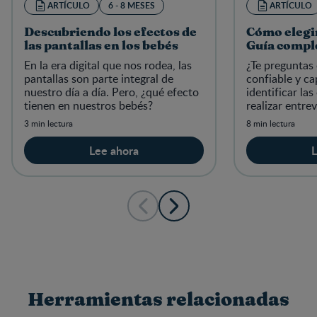
ARTÍCULO
6 - 8 MESES
ARTÍCULO
Descubriendo los efectos de
Cómo elegir
las pantallas en los bebés
Guía compl
En la era digital que nos rodea, las
¿Te preguntas 
pantallas son parte integral de
confiable y c
nuestro día a día. Pero, ¿qué efecto
identificar las
tienen en nuestros bebés?
realizar entrev
establecer un
3 min lectura
8 min lectura
exitoso.
Lee ahora
L
Herramientas relacionadas