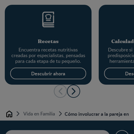
Recetas
Calculad
Encuentra recetas nutritivas
Descubre si 
creadas por especialistas, pensadas
predisposici
para cada etapa de tu pequeño.
herramienta
Descubrir ahora
Des
Vida en Familia
Cómo involucrar a la pareja en l
Home