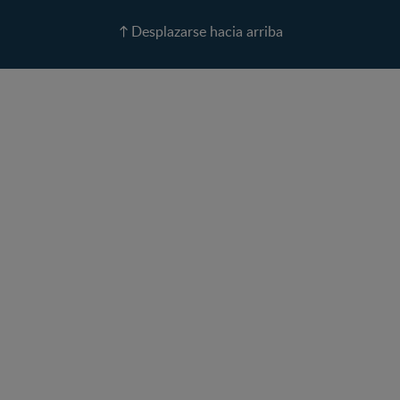
Recetas
Desplazarse hacia arriba
Calculadora de color de
ojos
Calculadora de Alergias
Curvas de Crecimiento
Paso a paso
Guías