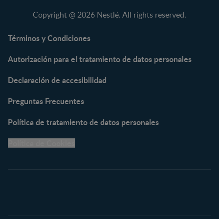
NAN® Comfort 3
Copyright @ 2026 Nestlé. All rights reserved.
NAN® Optipro® 3
NAN® Supreme 3
Términos y Condiciones
NESTOGENO® 3
Autorización para el tratamiento de datos personales
NESTUM®
KLIM® NUTRIADVANCE®
Declaración de accesibilidad
KLIM® Snacks
NESCARE®
Preguntas Frecuentes
Herramientas
Política de tratamiento de datos personales
Buscador de Artículos
Política de Cookies
Buscador de Productos
Embarazo semana a
semana
Calculadora de Fecha de
Parto
Calendario de ovulación
Nombres para tu bebé