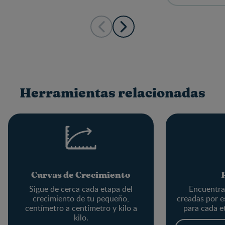
Herramientas relacionadas
Curvas de Crecimiento
Sigue de cerca cada etapa del
Encuentra 
crecimiento de tu pequeño,
creadas por e
centímetro a centímetro y kilo a
para cada e
kilo.