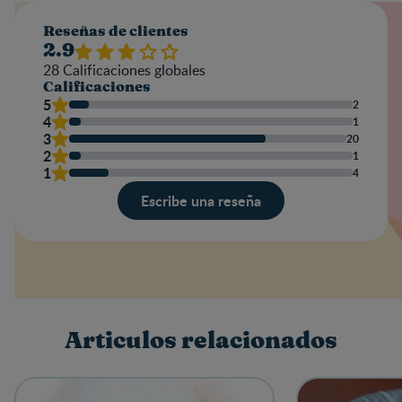
Reseñas de clientes
2.9
28
Calificaciones globales
Calificaciones
5
2
4
1
3
20
2
1
1
4
Escribe una reseña
Valoración
Nombre
Articulos relacionados
Escribe una reseña