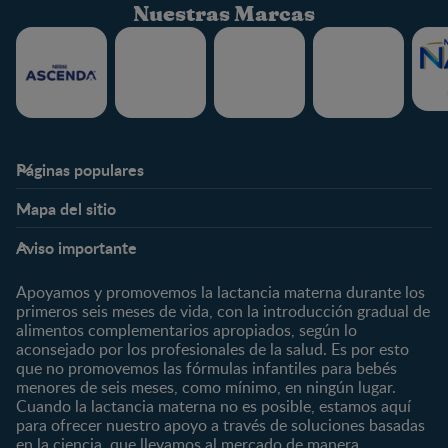
Nuestras Marcas
Páginas populares
Nestlé FamilyNes
Club
Mapa del sitio
Expertos en Nutrición
Beneficios
Etapas
Temas
Preguntas Frecuentes
Inicia Sesión
Aviso importante
Preconcepción
Crecimiento y desarrollo
Contáctanos
Regístrate
Embarazo
Nutrición
Apoyamos y promovemos la lactancia materna durante los
¿Quiénes somos?
Posparto
Salud
primeros seis meses de vida, con la introducción gradual de
alimentos complementarios apropiados, según lo
Marcas y productos
0 a 4 meses
Maternidad
aconsejado por los profesionales de la salud. Es por esto
Nuestros Productos
4 a 6 meses
Paternidad
que no promovemos las fórmulas infantiles para bebés
Nuestras Marcas
menores de seis meses, como mínimo, en ningún lugar.
6 a 8 meses
Vida en familia
Cuando la lactancia materna no es posible, estamos aquí
8 a 12 meses
para ofrecer nuestro apoyo a través de soluciones basadas
12 a 24 meses
en la ciencia, que llevamos al mercado de manera