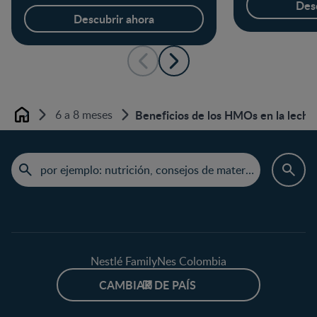
Des
Descubrir ahora
6 a 8 meses
Beneficios de los HMOs en la leche
Home
Nestlé FamilyNes Colombia
CAMBIAR DE PAÍS