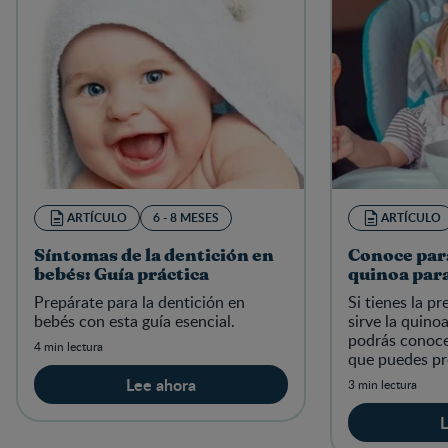
ARTÍCULO
6 - 8 MESES
ARTÍCULO
Síntomas de la dentición en
Conoce para
bebés: Guía práctica
quinoa par
Prepárate para la dentición en
Si tienes la p
bebés con esta guía esencial.
sirve la quino
podrás conoce
4 min lectura
que puedes pr
relacionado a 
Lee ahora
3 min lectura
en el crecimie
L