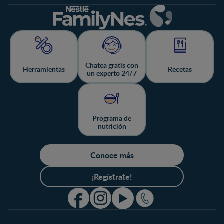
Chatea gratis con
Herramientas
Recetas
un experto 24/7
Programa de
nutrición
Conoce más
¡Regístrate!