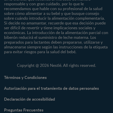
responsable y con gran cuidado, por lo que le
Desde 2 años
recomendamos que hable con su profesional de la salud
Preescolar
sobre cómo alimentar a su bebé y que busque consejo
sobre cuándo introducir la alimentación complementaria.
Escolar
Si decide no amamantar, recuerde que esa decisión puede
ser difícil de revertir y tiene implicaciones sociales y
Marcas
Productos
económicas. La introducción de la alimentación parcial con
CERELAC®
Cereales Infantiles
biberón reducirá el suministro de leche materna. Los
GERBER®
Compotas y galletas
preparados para lactantes deben prepararse, utilizarse y
almacenarse siempre según las instrucciones de la etiqueta
KLIM®
Fórmulas Infantiles
para evitar riesgos para la salud del bebé.
NAN® 3
Vitaminas y Suplementos
NAN® Comfort 3
Copyright @ 2026 Nestlé. All rights reserved.
NAN® Optipro® 3
NAN® Supreme 3
Términos y Condiciones
NESTOGENO® 3
Autorización para el tratamiento de datos personales
NESTUM®
KLIM® NUTRIADVANCE®
Declaración de accesibilidad
KLIM® Snacks
NESCARE®
Preguntas Frecuentes