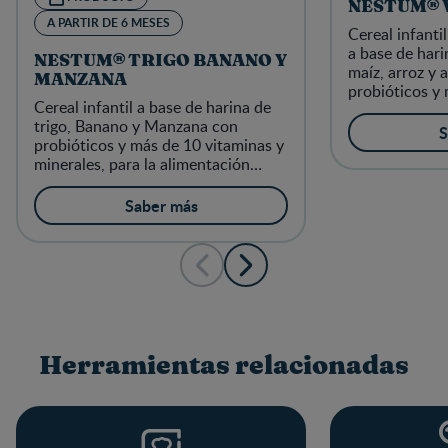
NESTUM® 
A PARTIR DE 6 MESES
Cereal infantil
a base de hari
NESTUM® TRIGO BANANO Y
maíz, arroz y 
MANZANA
probióticos y 
Cereal infantil a base de harina de
minerales, par
trigo, Banano y Manzana con
complementari
S
probióticos y más de 10 vitaminas y
partir de 12 
minerales, para la alimentación
complementaria de los niños a
partir de 6 meses
Saber más
Herramientas relacionadas