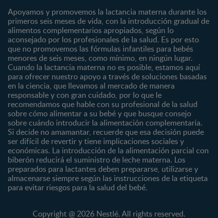
Contáctanos
Regístrate
Embarazo
Nutrición
Apoyamos y promovemos la lactancia materna durante los
¿Quiénes somos?
Posparto
Salud
primeros seis meses de vida, con la introducción gradual de
alimentos complementarios apropiados, según lo
Marcas y productos
0 a 4 meses
Maternidad
aconsejado por los profesionales de la salud. Es por esto
Nuestros Productos
4 a 6 meses
Paternidad
que no promovemos las fórmulas infantiles para bebés
Nuestras Marcas
menores de seis meses, como mínimo, en ningún lugar.
6 a 8 meses
Vida en familia
Cuando la lactancia materna no es posible, estamos aquí
8 a 12 meses
para ofrecer nuestro apoyo a través de soluciones basadas
12 a 24 meses
en la ciencia, que llevamos al mercado de manera
responsable y con gran cuidado, por lo que le
Desde 2 años
recomendamos que hable con su profesional de la salud
Preescolar
sobre cómo alimentar a su bebé y que busque consejo
sobre cuándo introducir la alimentación complementaria.
Escolar
Si decide no amamantar, recuerde que esa decisión puede
ser difícil de revertir y tiene implicaciones sociales y
Marcas
Productos
económicas. La introducción de la alimentación parcial con
CERELAC®
Cereales Infantiles
biberón reducirá el suministro de leche materna. Los
GERBER®
Compotas y galletas
preparados para lactantes deben prepararse, utilizarse y
almacenarse siempre según las instrucciones de la etiqueta
KLIM®
Fórmulas Infantiles
para evitar riesgos para la salud del bebé.
NAN® 3
Vitaminas y Suplementos
NAN® Comfort 3
Copyright @ 2026 Nestlé. All rights reserved.