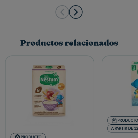
Productos relacionados
PRODUCT
A PARTIR DE 1
PRODUCTO