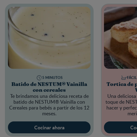
5 MINUTOS
FÁCIL
Batido de NESTUM® Vainilla
Tortica de
con cereales
Te brindamos una deliciosa receta de
Una deliciosa
batido de
NESTUM® Vainilla
con
toque de NEST
Cereales para bebés a partir de los 12
hacer y perfe
meses.
meri
Cocinar ahora
Co