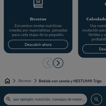
Recetas
Calculado
Encuentra recetas nutritivas
Usa nuest
creadas por especialistas, pensadas
ovulación par
para cada etapa de tu pequeño.
fértiles y 
probabil
em
Descubrir ahora
Des
Recetas
Bebida con canela y NESTUM® Trigo M
Home