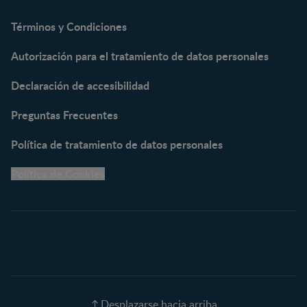
NAN® Optipro® 3
NAN® Supreme 3
Términos y Condiciones
NESTOGENO® 3
Autorización para el tratamiento de datos personales
NESTUM®
KLIM® NUTRIADVANCE®
Declaración de accesibilidad
KLIM® Snacks
NESCARE®
Preguntas Frecuentes
Herramientas
Política de tratamiento de datos personales
Buscador de Artículos
Política de Cookies
Buscador de Productos
Embarazo semana a
semana
Calculadora de Fecha de
Parto
Calendario de ovulación
Nombres para tu bebé
Recetas
Desplazarse hacia arriba