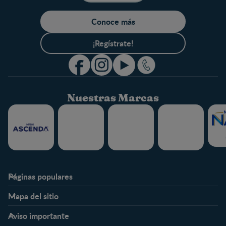
Conoce más
¡Regístrate!
Nuestras Marcas
Páginas populares
Nestlé FamilyNes
Club
Mapa del sitio
Expertos en Nutrición
Beneficios
Etapas
Temas
Preguntas Frecuentes
Inicia Sesión
Aviso importante
Preconcepción
Crecimiento y desarrollo