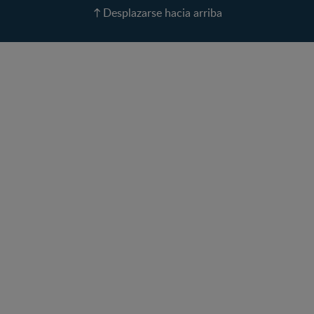
Recetas
Desplazarse hacia arriba
Calculadora de color de
ojos
Calculadora de Alergias
Curvas de Crecimiento
Paso a paso
Guías