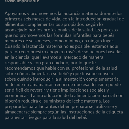
Aviso importante
Preconcepción
Crecimiento y desarrollo
Contáctanos
Regístrate
Embarazo
Nutrición
Apoyamos y promovemos la lactancia materna durante los
¿Quiénes somos?
Posparto
Salud
primeros seis meses de vida, con la introducción gradual de
alimentos complementarios apropiados, según lo
Marcas y productos
0 a 4 meses
Maternidad
aconsejado por los profesionales de la salud. Es por esto
Nuestros Productos
4 a 6 meses
Paternidad
que no promovemos las fórmulas infantiles para bebés
Nuestras Marcas
menores de seis meses, como mínimo, en ningún lugar.
6 a 8 meses
Vida en familia
Cuando la lactancia materna no es posible, estamos aquí
8 a 12 meses
para ofrecer nuestro apoyo a través de soluciones basadas
12 a 24 meses
en la ciencia, que llevamos al mercado de manera
responsable y con gran cuidado, por lo que le
Desde 2 años
recomendamos que hable con su profesional de la salud
Preescolar
sobre cómo alimentar a su bebé y que busque consejo
sobre cuándo introducir la alimentación complementaria.
Escolar
Si decide no amamantar, recuerde que esa decisión puede
ser difícil de revertir y tiene implicaciones sociales y
Marcas
Productos
económicas. La introducción de la alimentación parcial con
CERELAC®
Cereales Infantiles
biberón reducirá el suministro de leche materna. Los
GERBER®
Compotas y galletas
preparados para lactantes deben prepararse, utilizarse y
almacenarse siempre según las instrucciones de la etiqueta
KLIM®
Fórmulas Infantiles
para evitar riesgos para la salud del bebé.
NAN® 3
Vitaminas y Suplementos