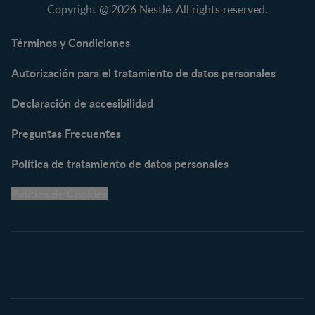
NAN® Comfort 3
Copyright @ 2026 Nestlé. All rights reserved.
NAN® Optipro® 3
NAN® Supreme 3
Términos y Condiciones
NESTOGENO® 3
Autorización para el tratamiento de datos personales
NESTUM®
KLIM® NUTRIADVANCE®
Declaración de accesibilidad
KLIM® Snacks
NESCARE®
Preguntas Frecuentes
Herramientas
Política de tratamiento de datos personales
Buscador de Artículos
Política de Cookies
Buscador de Productos
Embarazo semana a
semana
Calculadora de Fecha de
Parto
Calendario de ovulación
Nombres para tu bebé