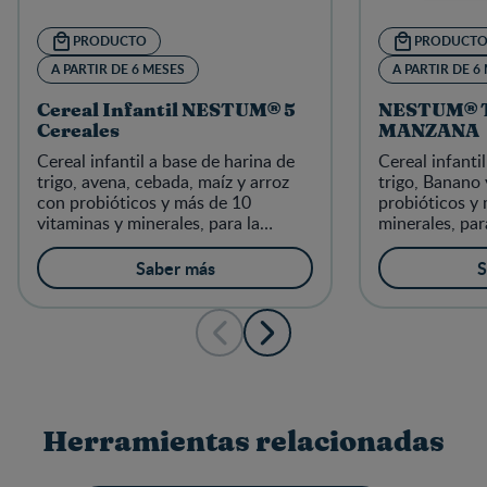
PRODUCTO
PRODUCT
A PARTIR DE 6 MESES
A PARTIR DE 6
Cereal Infantil NESTUM® 5
NESTUM® 
Cereales
MANZANA
Cereal infantil a base de harina de
Cereal infanti
trigo, avena, cebada, maíz y arroz
trigo, Banano
con probióticos y más de 10
probióticos y 
vitaminas y minerales, para la
minerales, par
alimentación complementaria de los
complementari
niños a partir de 6 meses
partir de 6 me
Saber más
S
Herramientas relacionadas