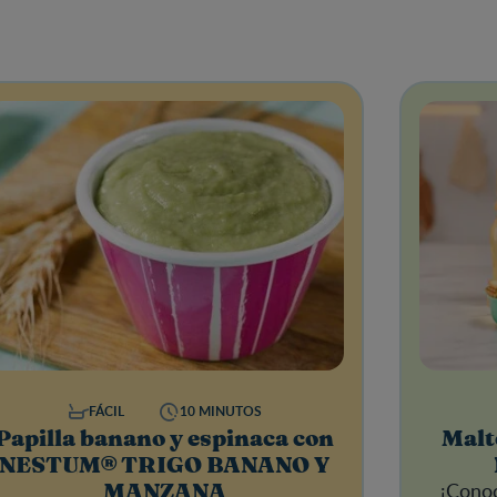
FÁCIL
10 MINUTOS
Papilla banano y espinaca con
Malt
NESTUM® TRIGO BANANO Y
¡Conoc
MANZANA