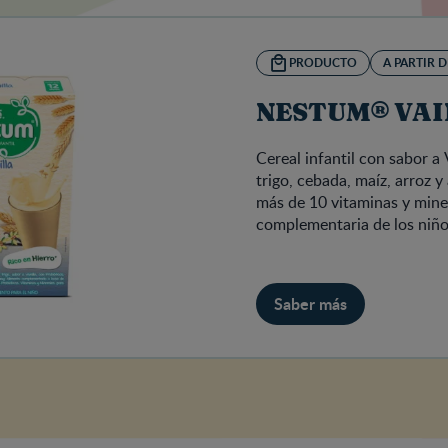
PRODUCTO
A PARTIR D
NESTUM® VAI
Cereal infantil con sabor a 
trigo, cebada, maíz, arroz y
más de 10 vitaminas y miner
complementaria de los niño
Saber más