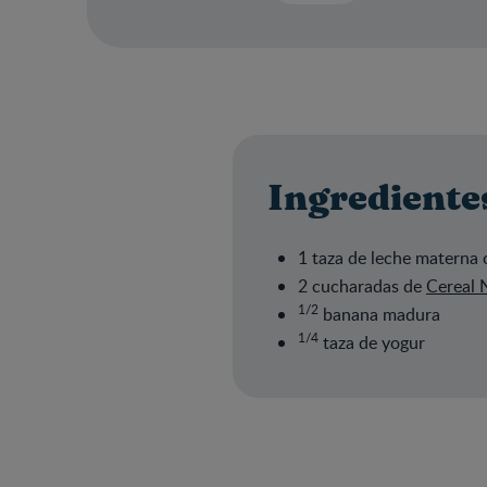
Ingrediente
1 taza de leche materna 
2 cucharadas de
Cereal 
1/2
banana madura
1/4
taza de yogur