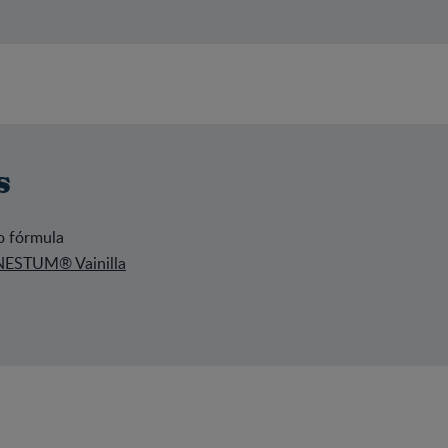
s
o fórmula
NESTUM® Vainilla