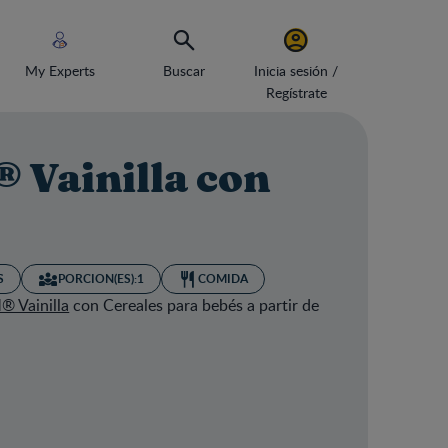
My Experts
Buscar
Inicia sesión /
Regístrate
 Vainilla con
S
PORCION(ES):
1
COMIDA
 Vainilla
con Cereales para bebés a partir de