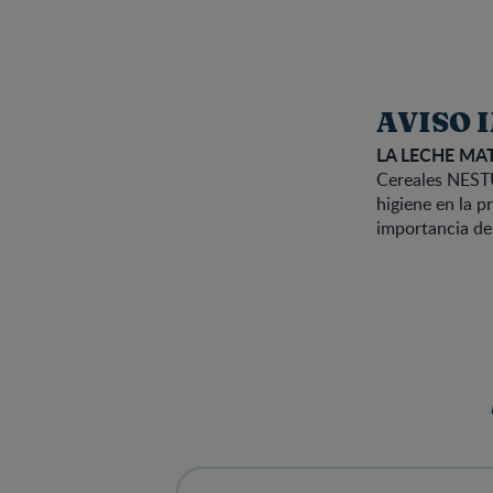
AVISO 
LA LECHE MA
Cereales NESTU
higiene en la p
importancia de