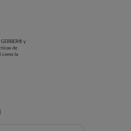
 GERBER® y
cticas de
sí como la
: