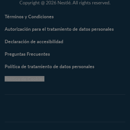
Copyright @ 2026 Nestlé. All rights reserved.
NAN® Optipro® 3
NAN® Supreme 3
Términos y Condiciones
NESTOGENO® 3
Autorización para el tratamiento de datos personales
NESTUM®
KLIM® NUTRIADVANCE®
Declaración de accesibilidad
KLIM® Snacks
NESCARE®
Preguntas Frecuentes
Herramientas
Política de tratamiento de datos personales
Buscador de Artículos
Política de Cookies
Buscador de Productos
Embarazo semana a
semana
Calculadora de Fecha de
Parto
Calendario de ovulación
Nombres para tu bebé
Recetas