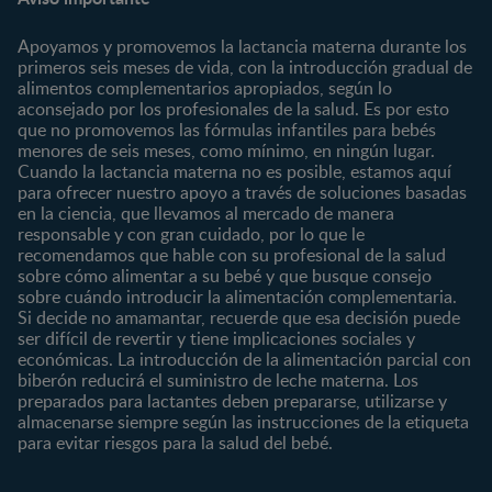
Preconcepción
Crecimiento y desarrollo
Contáctanos
Regístrate
Embarazo
Nutrición
Apoyamos y promovemos la lactancia materna durante los
¿Quiénes somos?
Posparto
Salud
primeros seis meses de vida, con la introducción gradual de
alimentos complementarios apropiados, según lo
Marcas y productos
0 a 4 meses
Maternidad
aconsejado por los profesionales de la salud. Es por esto
Nuestros Productos
4 a 6 meses
Paternidad
que no promovemos las fórmulas infantiles para bebés
Nuestras Marcas
menores de seis meses, como mínimo, en ningún lugar.
6 a 8 meses
Vida en familia
Cuando la lactancia materna no es posible, estamos aquí
8 a 12 meses
para ofrecer nuestro apoyo a través de soluciones basadas
12 a 24 meses
en la ciencia, que llevamos al mercado de manera
responsable y con gran cuidado, por lo que le
Desde 2 años
recomendamos que hable con su profesional de la salud
Preescolar
sobre cómo alimentar a su bebé y que busque consejo
sobre cuándo introducir la alimentación complementaria.
Escolar
Si decide no amamantar, recuerde que esa decisión puede
ser difícil de revertir y tiene implicaciones sociales y
Marcas
Productos
económicas. La introducción de la alimentación parcial con
CERELAC®
Cereales Infantiles
biberón reducirá el suministro de leche materna. Los
GERBER®
Compotas y galletas
preparados para lactantes deben prepararse, utilizarse y
almacenarse siempre según las instrucciones de la etiqueta
KLIM®
Fórmulas Infantiles
para evitar riesgos para la salud del bebé.
NAN® 3
Vitaminas y Suplementos
NAN® Comfort 3