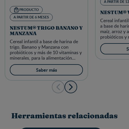
A PARTIR DE 1
PRODUCTO
NESTUM® 
A PARTIR DE 6 MESES
Cereal infantil
a base de hari
NESTUM® TRIGO BANANO Y
maíz, arroz y 
MANZANA
probióticos y 
Cereal infantil a base de harina de
minerales, par
trigo, Banano y Manzana con
complementari
S
probióticos y más de 10 vitaminas y
partir de 12 
minerales, para la alimentación
complementaria de los niños a
partir de 6 meses
Saber más
Herramientas relacionadas