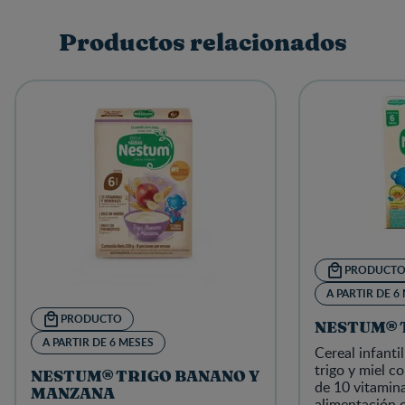
Productos relacionados
PRODUCT
A PARTIR DE 6
PRODUCTO
NESTUM® 
A PARTIR DE 6 MESES
Cereal infanti
trigo y miel c
NESTUM® TRIGO BANANO Y
de 10 vitamina
MANZANA
alimentación 