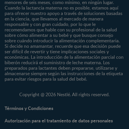
Nuestras Marcas
menores de seis meses, como mínimo, en ningún lugar.
6 a 8 meses
Vida en familia
Cuando la lactancia materna no es posible, estamos aquí
8 a 12 meses
para ofrecer nuestro apoyo a través de soluciones basadas
12 a 24 meses
en la ciencia, que llevamos al mercado de manera
responsable y con gran cuidado, por lo que le
Desde 2 años
recomendamos que hable con su profesional de la salud
Preescolar
sobre cómo alimentar a su bebé y que busque consejo
sobre cuándo introducir la alimentación complementaria.
Escolar
Si decide no amamantar, recuerde que esa decisión puede
ser difícil de revertir y tiene implicaciones sociales y
Marcas
Productos
económicas. La introducción de la alimentación parcial con
CERELAC®
Cereales Infantiles
biberón reducirá el suministro de leche materna. Los
GERBER®
Compotas y galletas
preparados para lactantes deben prepararse, utilizarse y
almacenarse siempre según las instrucciones de la etiqueta
KLIM®
Fórmulas Infantiles
para evitar riesgos para la salud del bebé.
NAN® 3
Vitaminas y Suplementos
NAN® Comfort 3
Copyright @ 2026 Nestlé. All rights reserved.
NAN® Optipro® 3
NAN® Supreme 3
Términos y Condiciones
NESTOGENO® 3
Autorización para el tratamiento de datos personales
NESTUM®