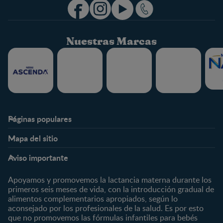
Nuestras Marcas
Páginas populares
Nestlé FamilyNes
Club
Mapa del sitio
Expertos en Nutrición
Beneficios
Etapas
Temas
Preguntas Frecuentes
Inicia Sesión
Aviso importante
Preconcepción
Crecimiento y desarrollo
Contáctanos
Regístrate
Embarazo
Nutrición
Apoyamos y promovemos la lactancia materna durante los
¿Quiénes somos?
Posparto
Salud
primeros seis meses de vida, con la introducción gradual de
alimentos complementarios apropiados, según lo
Marcas y productos
0 a 4 meses
Maternidad
aconsejado por los profesionales de la salud. Es por esto
Nuestros Productos
4 a 6 meses
Paternidad
que no promovemos las fórmulas infantiles para bebés