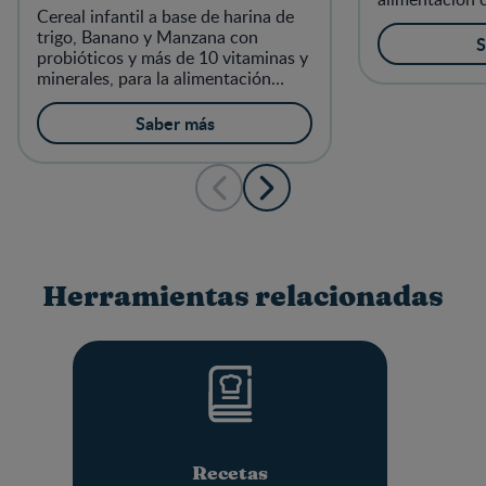
Cereal infantil a base de harina de
niños a partir
trigo, Banano y Manzana con
S
probióticos y más de 10 vitaminas y
minerales, para la alimentación
complementaria de los niños a
partir de 6 meses
Saber más
Herramientas relacionadas
Recetas