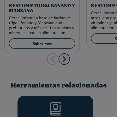
NESTUM® TRIGO BANANO Y
NESTUM® 
MANZANA
Cereal infanti
Cereal infantil a base de harina de
arroz, con pro
trigo, Banano y Manzana con
vitaminas y mi
probióticos y más de 10 vitaminas y
alimentación 
minerales, para la alimentación
niños a partir
complementaria de los niños a
S
partir de 6 meses
Saber más
Herramientas relacionadas