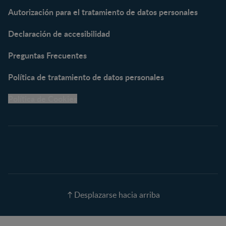
NESTOGENO® 3
Autorización para el tratamiento de datos personales
NESTUM®
KLIM® NUTRIADVANCE®
Declaración de accesibilidad
KLIM® Snacks
NESCARE®
Preguntas Frecuentes
Herramientas
Política de tratamiento de datos personales
Buscador de Artículos
Política de Cookies
Buscador de Productos
Embarazo semana a
semana
Calculadora de Fecha de
Parto
Calendario de ovulación
Nombres para tu bebé
Recetas
Desplazarse hacia arriba
Calculadora de color de
ojos
Calculadora de Alergias