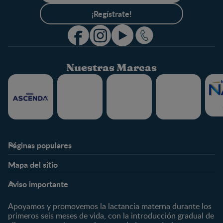
¡Regístrate!
Nuestras Marcas
Páginas populares
Nestlé FamilyNes
Club
Mapa del sitio
Expertos en Nutrición
Beneficios
Etapas
Temas
Preguntas Frecuentes
Inicia Sesión
Aviso importante
Preconcepción
Crecimiento y desarrollo
Contáctanos
Regístrate
Embarazo
Nutrición
Apoyamos y promovemos la lactancia materna durante los
¿Quiénes somos?
Posparto
Salud
primeros seis meses de vida, con la introducción gradual de