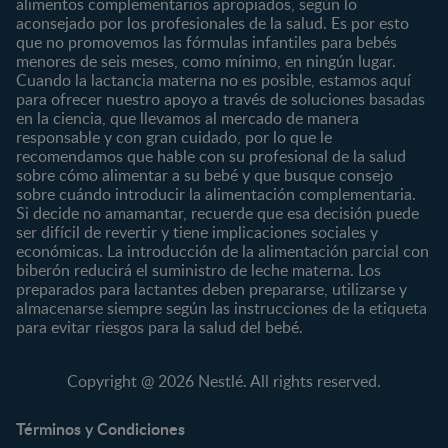
alimentos complementarios apropiados, según lo
Marcas y productos
0 a 4 meses
Maternidad
aconsejado por los profesionales de la salud. Es por esto
Nuestros Productos
4 a 6 meses
Paternidad
que no promovemos las fórmulas infantiles para bebés
Nuestras Marcas
menores de seis meses, como mínimo, en ningún lugar.
6 a 8 meses
Vida en familia
Cuando la lactancia materna no es posible, estamos aquí
8 a 12 meses
para ofrecer nuestro apoyo a través de soluciones basadas
12 a 24 meses
en la ciencia, que llevamos al mercado de manera
responsable y con gran cuidado, por lo que le
Desde 2 años
recomendamos que hable con su profesional de la salud
Preescolar
sobre cómo alimentar a su bebé y que busque consejo
sobre cuándo introducir la alimentación complementaria.
Escolar
Si decide no amamantar, recuerde que esa decisión puede
ser difícil de revertir y tiene implicaciones sociales y
Marcas
Productos
económicas. La introducción de la alimentación parcial con
CERELAC®
Cereales Infantiles
biberón reducirá el suministro de leche materna. Los
GERBER®
Compotas y galletas
preparados para lactantes deben prepararse, utilizarse y
almacenarse siempre según las instrucciones de la etiqueta
KLIM®
Fórmulas Infantiles
para evitar riesgos para la salud del bebé.
NAN® 3
Vitaminas y Suplementos
NAN® Comfort 3
Copyright @ 2026 Nestlé. All rights reserved.
NAN® Optipro® 3
NAN® Supreme 3
Términos y Condiciones