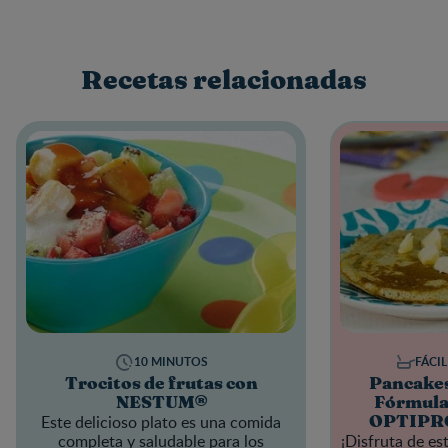
Recetas relacionadas
10 MINUTOS
FÁCIL
Trocitos de frutas con
Pancakes
NESTUM®
Fórmula
Este delicioso plato es una comida
OPTIPRO
completa y saludable para los
¡Disfruta de e