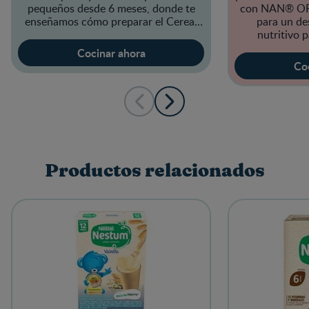
pequeños desde 6 meses, donde te
con
NAN® OP
enseñamos cómo preparar el
Cereal
para un d
NESTUM®.
¡Que lo disfruten!
nutritivo p
Cocinar ahora
Co
Productos relacionados