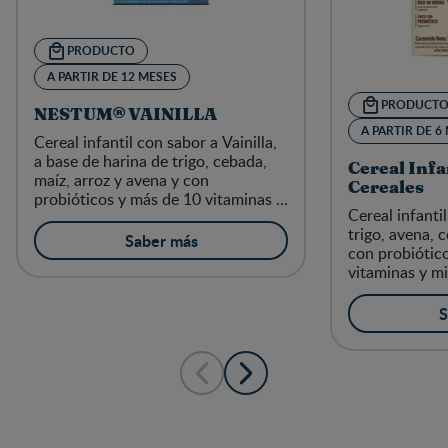
PRODUCTO
A PARTIR DE 12 MESES
PRODUCT
NESTUM® VAINILLA
A PARTIR DE 6
Cereal infantil con sabor a Vainilla,
a base de harina de trigo, cebada,
Cereal Inf
maíz, arroz y avena y con
Cereales
probióticos y más de 10 vitaminas y
Cereal infanti
minerales, para la alimentación
trigo, avena, 
complementaria de los niños a
Saber más
con probiótic
partir de 12 meses
vitaminas y mi
alimentación 
niños a partir
S