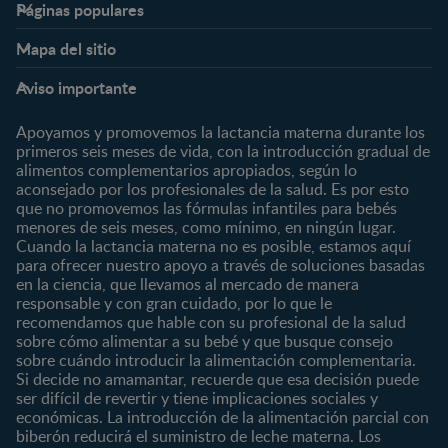
Páginas populares
Nestlé FamilyNes
Club
Mapa del sitio
Expertos en Nutrición
Beneficios
Etapas
Temas
Preguntas Frecuentes
Inicia Sesión
Aviso importante
Preconcepción
Crecimiento y desarrollo
Contáctanos
Regístrate
Embarazo
Nutrición
Apoyamos y promovemos la lactancia materna durante los
¿Quiénes somos?
Posparto
Salud
primeros seis meses de vida, con la introducción gradual de
alimentos complementarios apropiados, según lo
Marcas y productos
0 a 4 meses
Maternidad
aconsejado por los profesionales de la salud. Es por esto
Nuestros Productos
4 a 6 meses
Paternidad
que no promovemos las fórmulas infantiles para bebés
Nuestras Marcas
menores de seis meses, como mínimo, en ningún lugar.
6 a 8 meses
Vida en familia
Cuando la lactancia materna no es posible, estamos aquí
8 a 12 meses
para ofrecer nuestro apoyo a través de soluciones basadas
12 a 24 meses
en la ciencia, que llevamos al mercado de manera
responsable y con gran cuidado, por lo que le
Desde 2 años
recomendamos que hable con su profesional de la salud
Preescolar
sobre cómo alimentar a su bebé y que busque consejo
sobre cuándo introducir la alimentación complementaria.
Escolar
Si decide no amamantar, recuerde que esa decisión puede
ser difícil de revertir y tiene implicaciones sociales y
Marcas
Productos
económicas. La introducción de la alimentación parcial con
CERELAC®
Cereales Infantiles
biberón reducirá el suministro de leche materna. Los