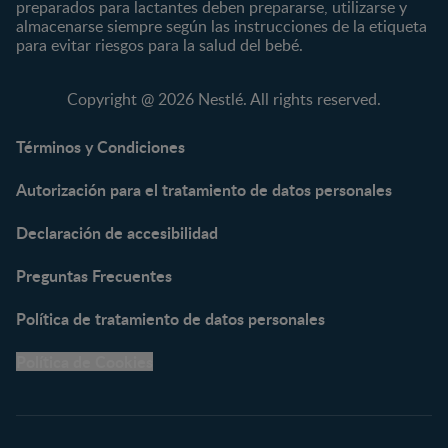
GERBER®
Compotas y galletas
preparados para lactantes deben prepararse, utilizarse y
almacenarse siempre según las instrucciones de la etiqueta
KLIM®
Fórmulas Infantiles
para evitar riesgos para la salud del bebé.
NAN® 3
Vitaminas y Suplementos
NAN® Comfort 3
Copyright @ 2026 Nestlé. All rights reserved.
NAN® Optipro® 3
NAN® Supreme 3
Términos y Condiciones
NESTOGENO® 3
Autorización para el tratamiento de datos personales
NESTUM®
KLIM® NUTRIADVANCE®
Declaración de accesibilidad
KLIM® Snacks
NESCARE®
Preguntas Frecuentes
Herramientas
Política de tratamiento de datos personales
Buscador de Artículos
Política de Cookies
Buscador de Productos
Embarazo semana a
semana
Calculadora de Fecha de