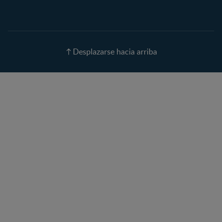
Parto
Calendario de ovulación
Nombres para tu bebé
Recetas
Desplazarse hacia arriba
Calculadora de color de
ojos
Calculadora de Alergias
Curvas de Crecimiento
Paso a paso
Guías