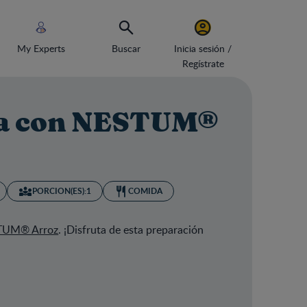
My Experts
Buscar
Inicia sesión /
Regístrate
lla con NESTUM®
PORCION(ES):
1
COMIDA
TUM® Arroz
. ¡Disfruta de esta preparación