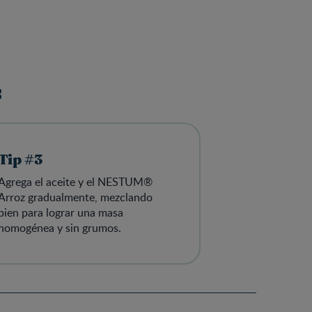
:
Tip #3
Agrega el aceite y el NESTUM®
Arroz gradualmente, mezclando
bien para lograr una masa
homogénea y sin grumos.