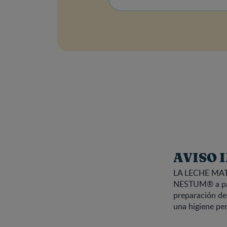
AVISO 
LA LECHE MAT
NESTUM® a part
preparación del
una higiene per