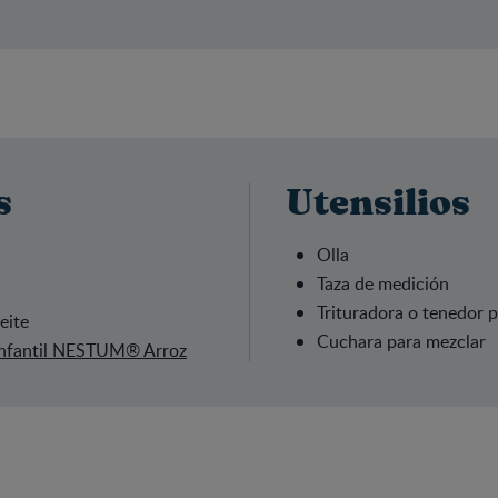
s
Utensilios
Olla
Taza de medición
Trituradora o tenedor p
eite
Cuchara para mezclar
Infantil NESTUM® Arroz