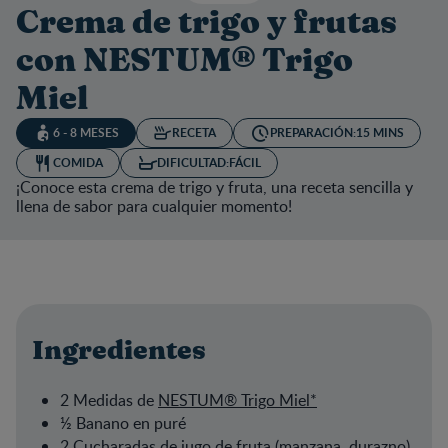
Crema de trigo y frutas
con NESTUM® Trigo
Miel
6 - 8 MESES
RECETA
PREPARACIÓN:
15 MINS
COMIDA
DIFICULTAD:
FÁCIL
¡Conoce esta crema de trigo y fruta, una receta sencilla y
llena de sabor para cualquier momento!
Ingredientes
2 Medidas de
NESTUM® Trigo Miel
*
½ Banano en puré
2 Cucharadas de jugo de fruta (manzana, durazno)