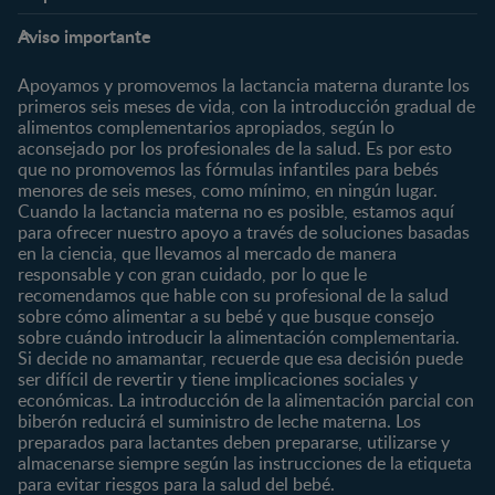
Expertos en Nutrición
Beneficios
Etapas
Temas
Preguntas Frecuentes
Inicia Sesión
Aviso importante
Preconcepción
Crecimiento y desarrollo
Contáctanos
Regístrate
Embarazo
Nutrición
Apoyamos y promovemos la lactancia materna durante los
¿Quiénes somos?
Posparto
Salud
primeros seis meses de vida, con la introducción gradual de
alimentos complementarios apropiados, según lo
Marcas y productos
0 a 4 meses
Maternidad
aconsejado por los profesionales de la salud. Es por esto
Nuestros Productos
4 a 6 meses
Paternidad
que no promovemos las fórmulas infantiles para bebés
Nuestras Marcas
menores de seis meses, como mínimo, en ningún lugar.
6 a 8 meses
Vida en familia
Cuando la lactancia materna no es posible, estamos aquí
8 a 12 meses
para ofrecer nuestro apoyo a través de soluciones basadas
12 a 24 meses
en la ciencia, que llevamos al mercado de manera
responsable y con gran cuidado, por lo que le
Desde 2 años
recomendamos que hable con su profesional de la salud
Preescolar
sobre cómo alimentar a su bebé y que busque consejo
sobre cuándo introducir la alimentación complementaria.
Escolar
Si decide no amamantar, recuerde que esa decisión puede
ser difícil de revertir y tiene implicaciones sociales y
Marcas
Productos
económicas. La introducción de la alimentación parcial con
CERELAC®
Cereales Infantiles
biberón reducirá el suministro de leche materna. Los
GERBER®
Compotas y galletas
preparados para lactantes deben prepararse, utilizarse y
almacenarse siempre según las instrucciones de la etiqueta
KLIM®
Fórmulas Infantiles
para evitar riesgos para la salud del bebé.