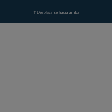
Nombres para tu bebé
Recetas
Desplazarse hacia arriba
Calculadora de color de
ojos
Calculadora de Alergias
Curvas de Crecimiento
Paso a paso
Guías