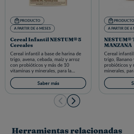
PRODUCTO
PRODUCT
A PARTIR DE 6 MESES
A PARTIR DE 6
Cereal Infantil NESTUM® 5
NESTUM® 
Cereales
MANZANA
Cereal infantil a base de harina de
Cereal infanti
trigo, avena, cebada, maíz y arroz
trigo, Banano
con probióticos y más de 10
probióticos y 
vitaminas y minerales, para la
minerales, par
alimentación complementaria de los
complementari
niños a partir de 6 meses
partir de 6 me
Saber más
S
Herramientas relacionadas