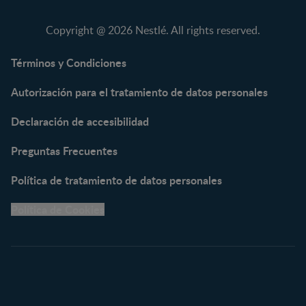
NAN® 3
Vitaminas y Suplementos
NAN® Comfort 3
Copyright @ 2026 Nestlé. All rights reserved.
NAN® Optipro® 3
NAN® Supreme 3
Términos y Condiciones
NESTOGENO® 3
Autorización para el tratamiento de datos personales
NESTUM®
KLIM® NUTRIADVANCE®
Declaración de accesibilidad
KLIM® Snacks
NESCARE®
Preguntas Frecuentes
Herramientas
Política de tratamiento de datos personales
Buscador de Artículos
Política de Cookies
Buscador de Productos
Embarazo semana a
semana
Calculadora de Fecha de
Parto
Calendario de ovulación