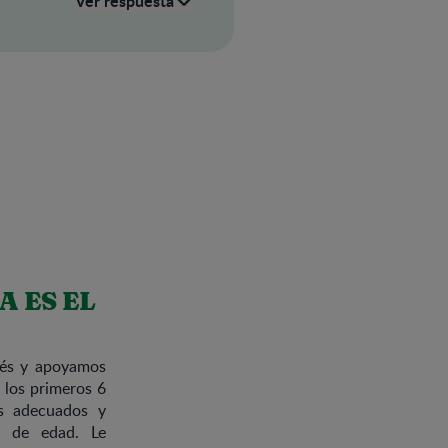
Ver respuesta
 ES EL
ebés y apoyamos
 los primeros 6
os adecuados y
os de edad. Le