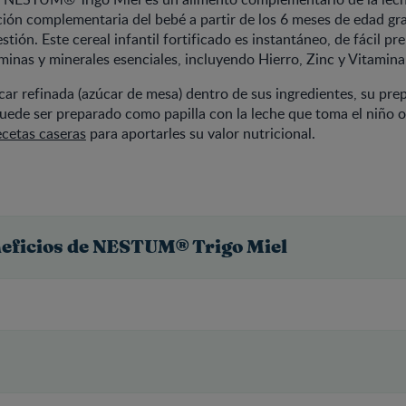
ción complementaria del bebé a partir de los 6 meses de edad gra
estión. Este cereal infantil fortificado es instantáneo, de fácil pr
minas y minerales esenciales, incluyendo Hierro, Zinc y Vitamina
ar refinada (azúcar de mesa) dentro de sus ingredientes, su pre
puede ser preparado como papilla con la leche que toma el niño 
ecetas caseras
para aportarles su valor nutricional.
neficios de NESTUM® Trigo Miel