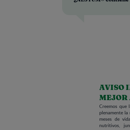
¿NESTUM® contiene 
AVISO 
MEJOR 
Creemos que la
plenamente la 
meses de vida
nutritivos, j