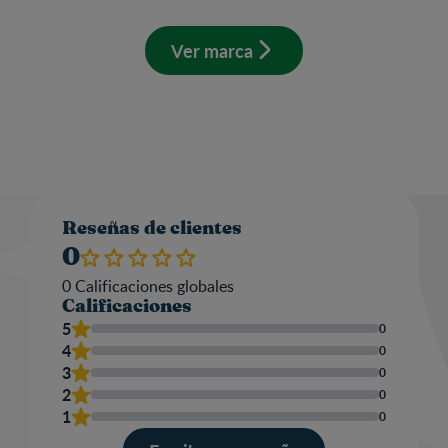
Ver marca
Valo
Reseñas de clientes
0
0
Calificaciones globales
Calificaciones
Nom
5
0
4
0
3
0
2
0
Escr
1
0
una
res