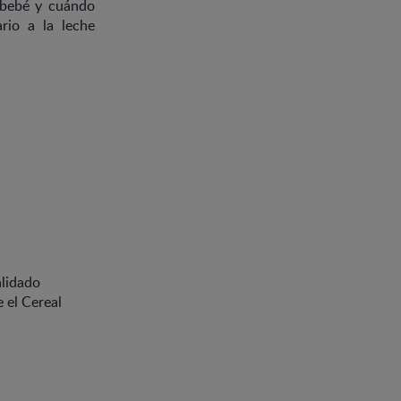
 bebé y cuándo
rio a la leche
alidado
e el Cereal