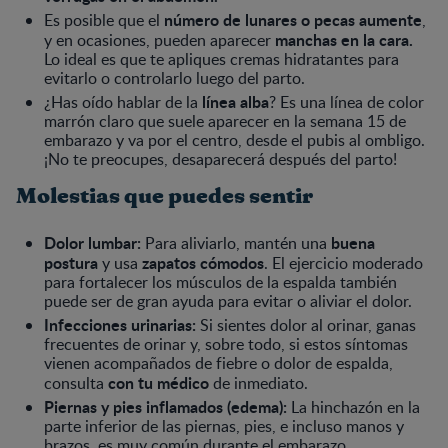
número de lunares o pecas aumente
Es posible que el
,
manchas en la cara.
y en ocasiones, pueden aparecer
Lo ideal es que te apliques cremas hidratantes para
evitarlo o controlarlo luego del parto.
línea alba
¿Has oído hablar de la
? Es una línea de color
marrón claro que suele aparecer en la semana 15 de
embarazo y va por el centro, desde el pubis al ombligo.
¡No te preocupes, desaparecerá después del parto!
Molestias que puedes sentir
Dolor lumbar:
buena
Para aliviarlo, mantén una
postura
zapatos cómodos
y usa
. El ejercicio moderado
para fortalecer los músculos de la espalda también
puede ser de gran ayuda para evitar o aliviar el dolor.
Infecciones urinarias:
Si sientes dolor al orinar, ganas
frecuentes de orinar y, sobre todo, si estos síntomas
vienen acompañados de fiebre o dolor de espalda,
con tu médico
consulta
de inmediato.
Piernas y pies inflamados (edema):
La hinchazón en la
parte inferior de las piernas, pies, e incluso manos y
brazos, es muy común durante el embarazo.