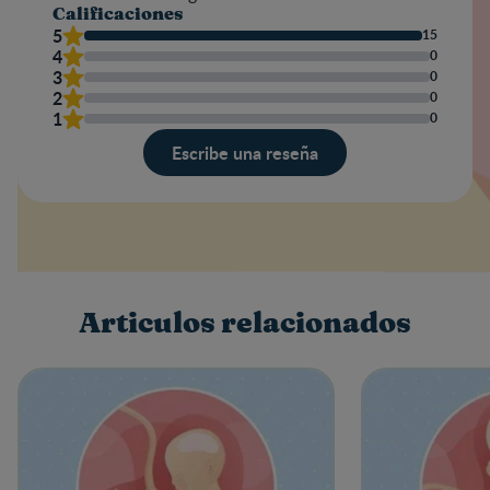
Calificaciones
5
15
4
0
3
0
2
0
1
0
Escribe una reseña
Valoración
Nombre
Articulos relacionados
Escribe una reseña