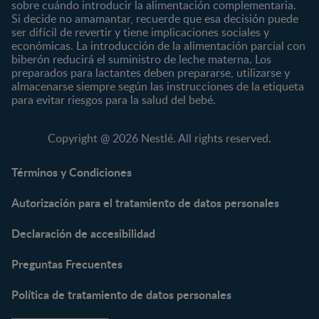
sobre cuándo introducir la alimentación complementaria.
Escolar
Si decide no amamantar, recuerde que esa decisión puede
ser difícil de revertir y tiene implicaciones sociales y
Marcas
Productos
económicas. La introducción de la alimentación parcial con
CERELAC®
Cereales Infantiles
biberón reducirá el suministro de leche materna. Los
GERBER®
Compotas y galletas
preparados para lactantes deben prepararse, utilizarse y
almacenarse siempre según las instrucciones de la etiqueta
KLIM®
Fórmulas Infantiles
para evitar riesgos para la salud del bebé.
NAN® 3
Vitaminas y Suplementos
NAN® Comfort 3
Copyright @ 2026 Nestlé. All rights reserved.
NAN® Optipro® 3
NAN® Supreme 3
Términos y Condiciones
NESTOGENO® 3
Autorización para el tratamiento de datos personales
NESTUM®
KLIM® NUTRIADVANCE®
Declaración de accesibilidad
KLIM® Snacks
NESCARE®
Preguntas Frecuentes
Herramientas
Política de tratamiento de datos personales
Buscador de Artículos