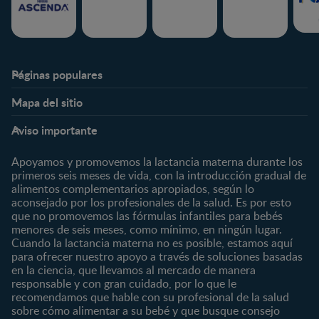
Páginas populares
Nestlé FamilyNes
Club
Mapa del sitio
Expertos en Nutrición
Beneficios
Etapas
Temas
Preguntas Frecuentes
Inicia Sesión
Aviso importante
Preconcepción
Crecimiento y desarrollo
Contáctanos
Regístrate
Embarazo
Nutrición
Apoyamos y promovemos la lactancia materna durante los
¿Quiénes somos?
Posparto
Salud
primeros seis meses de vida, con la introducción gradual de
alimentos complementarios apropiados, según lo
Marcas y productos
0 a 4 meses
Maternidad
aconsejado por los profesionales de la salud. Es por esto
Nuestros Productos
4 a 6 meses
Paternidad
que no promovemos las fórmulas infantiles para bebés
Nuestras Marcas
menores de seis meses, como mínimo, en ningún lugar.
6 a 8 meses
Vida en familia
Cuando la lactancia materna no es posible, estamos aquí
8 a 12 meses
para ofrecer nuestro apoyo a través de soluciones basadas
12 a 24 meses
en la ciencia, que llevamos al mercado de manera
responsable y con gran cuidado, por lo que le
Desde 2 años
recomendamos que hable con su profesional de la salud
Preescolar
sobre cómo alimentar a su bebé y que busque consejo