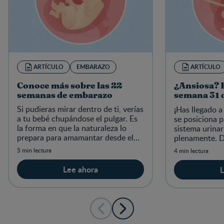
ARTÍCULO
EMBARAZO
ARTÍCULO
Conoce más sobre las 22
¿Ansiosa? E
semanas de embarazo
semana 31 
Si pudieras mirar dentro de ti, verías
¡
Has llegado a
a tu bebé chupándose el pulgar. Es
se posiciona p
la forma en que la naturaleza lo
sistema urinar
prepara para amamantar desde el
plenamente. D
nacimiento. Emociónate y lee más
de tu cuerpo y
5 min lectura
4 min lectura
sobre esta semana.
recta final.
Lee ahora
L