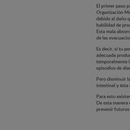
El primer paso pa
Organización Mu
debido al daño q
habilidad de prod
Esta mala absorc
de las evacuacio
Es decir, si tu p
adecuada producc
temporalmente la
episodios de dia
Pero disminuir l
intestinal y ésta
Para esto existe
De esta manera 
prevenir futuros