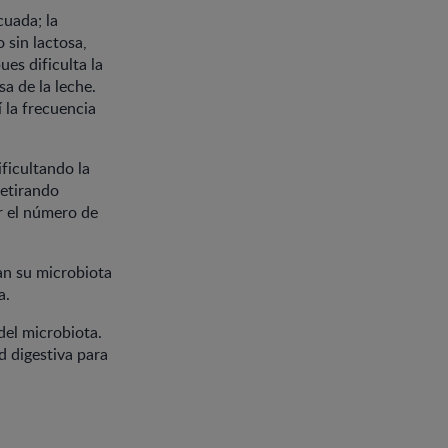
cuada; la
sin lactosa,
es dificulta la
sa de la leche.
 la frecuencia
ificultando la
retirando
r el número de
ñan su microbiota
va.
del microbiota.
 digestiva para