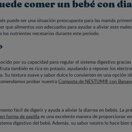
uede comer un bebé con di
bés puede ser una situación preocupante para las mamás primeri
r que alimentos son adecuados para ayudar a aliviar este malest
ba los nutrientes necesarios durante este período.
o
ocido por su capacidad para regular el sistema digestivo gracias
 fruta también es rica en potasio, ayudando a reponer los electro
ea. Su textura suave y sabor dulce lo convierten en una opción id
ecomendamos probar nuestra
Compota de NESTUM® con Banan
imento fácil de digerir y ayuda a aliviar la diarrea en bebés. La p
 en forma de papilla
es una excelente manera de proporcionar ene
istema digestivo del bebé. Además, su sabor neutro lo hace bien 