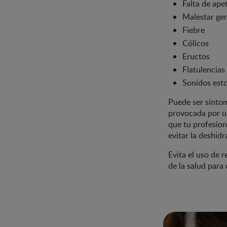
Falta de ape
Malestar gen
Fiebre
Cólicos
Eructos
Flatulencias
Sonidos esto
Puede ser síntom
provocada por un
que tu profesion
evitar la deshid
Evita el uso de 
de la salud para