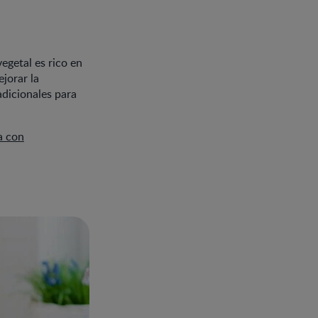
vegetal es rico en
ejorar la
adicionales para
a con