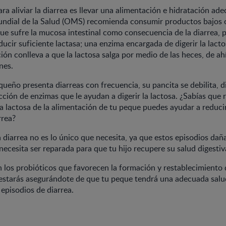
ra aliviar la diarrea es llevar una alimentación e hidratación ade
ndial de la Salud (OMS) recomienda consumir productos bajos o 
ue sufre la mucosa intestinal como consecuencia de la diarrea, pu
ucir suficiente lactasa; una enzima encargada de digerir la lacto
ión conlleva a que la lactosa salga por medio de las heces, de ahí
nes.
equeño presenta diarreas con frecuencia, su pancita se debilita, d
ión de enzimas que le ayudan a digerir la lactosa. ¿Sabías que 
 lactosa de la alimentación de tu peque puedes ayudar a reduci
rrea?
a diarrea no es lo único que necesita, ya que estos episodios da
 necesita ser reparada para que tu hijo recupere su salud digesti
n los probióticos que favorecen la formación y restablecimiento 
estarás asegurándote de que tu peque tendrá una adecuada salud
 episodios de diarrea.