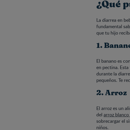
¿Qué p
La diarrea en be
fundamental sabe
que tu hijo reci
1. Banan
El banano es con
en pectina. Esta
durante la diarr
pequeños. Te r
2. Arroz
El arroz es un al
del
arroz blanco
sobrecargar el s
niños.