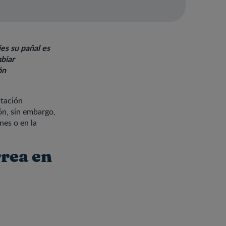
s su pañal es
biar
ón
ntación
ón, sin embargo,
nes o en la
rrea en