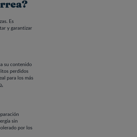
arrea?
zas. Es
ar y garantizar
 a su contenido
litos perdidos
eal para los más
o.
reparación
rgía sin
tolerado por los