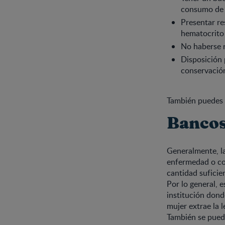
consumo de c
Presentar re
hematocrito 
No haberse r
Disposición 
conservación
También puedes 
Bancos
Generalmente, la
enfermedad o co
cantidad suficie
Por lo general, 
institución dond
mujer extrae la 
También se puede