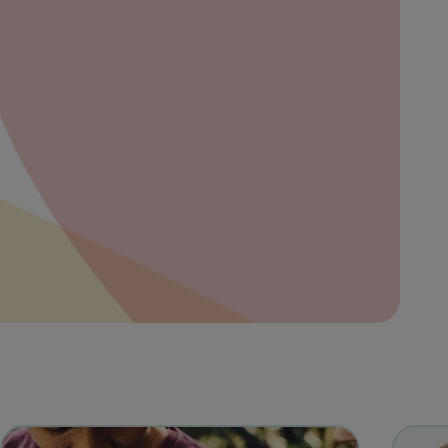
bre
ibe
eña