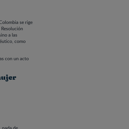
Colombia se rige
a Resolución
ino a las
éutico, como
ias con un acto
mujer
, nada de