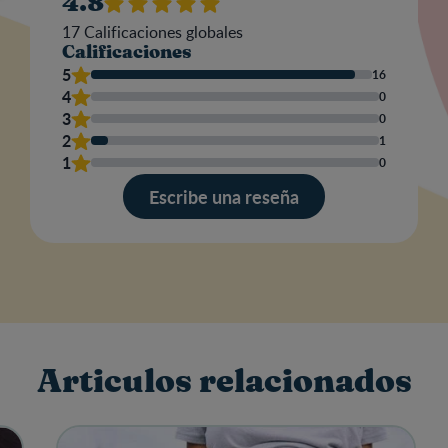
4.8
17
Calificaciones globales
Calificaciones
Nom
5
16
4
0
3
0
2
1
Escr
1
0
una
res
Escribe una reseña
Articulos relacionados