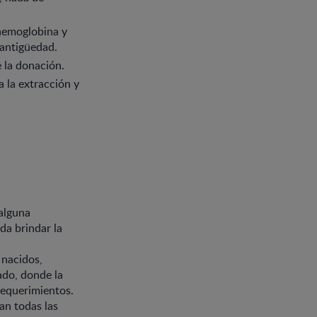
 hemoglobina y
 antigüedad.
 la donación.
 la extracción y
 alguna
a brindar la
 nacidos,
ado, donde la
 requerimientos.
an todas las