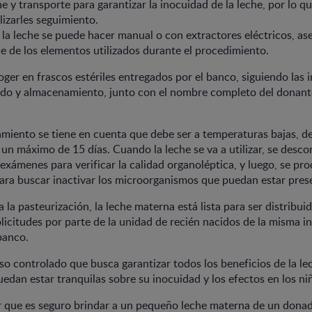
e y transporte para garantizar la inocuidad de la leche, por lo q
lizarles seguimiento.
 la leche se puede hacer manual o con extractores eléctricos, a
ne de los elementos utilizados durante el procedimiento.
oger en frascos estériles entregados por el banco, siguiendo las 
ado y almacenamiento, junto con el nombre completo del donante
miento se tiene en cuenta que debe ser a temperaturas bajas, d
 un máximo de 15 días. Cuando la leche se va a utilizar, se descon
 exámenes para verificar la calidad organoléptica, y luego, se pro
ara buscar inactivar los microorganismos que puedan estar pres
 la pasteurización, la leche materna está lista para ser distribui
licitudes por parte de la unidad de recién nacidos de la misma i
banco.
so controlado que busca garantizar todos los beneficios de la l
uedan estar tranquilas sobre su inocuidad y los efectos en los ni
r que es seguro brindar a un pequeño leche materna de un donad