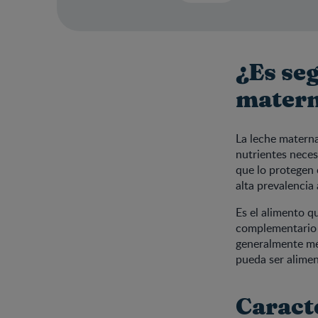
¿Es se
matern
La leche materna
nutrientes neces
que lo protegen 
alta prevalencia 
Es el alimento q
complementario 
generalmente méd
pueda ser alime
Caract