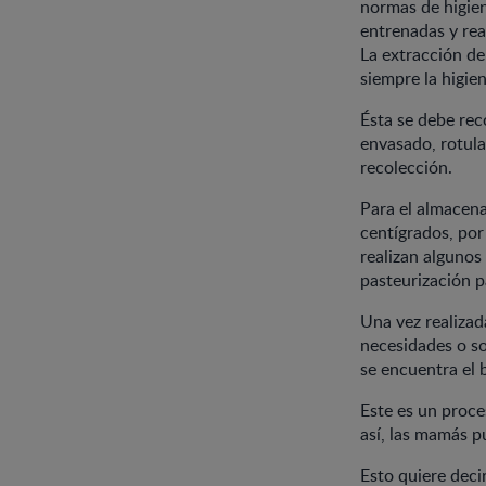
normas de higien
entrenadas y rea
La extracción de
siempre la higie
Ésta se debe rec
envasado, rotul
recolección.
Para el almacena
centígrados, por
realizan algunos
pasteurización p
Una vez realizada
necesidades o so
se encuentra el 
Este es un proce
así, las mamás p
Esto quiere deci