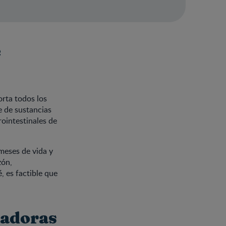
e
orta todos los
e de sustancias
rointestinales de
meses de vida y
zón,
, es factible que
nadoras