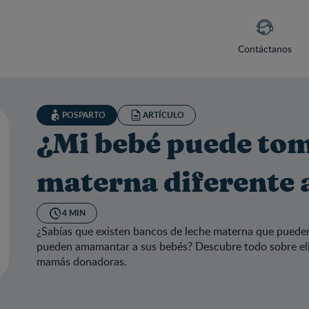
Contáctanos
POSPARTO
ARTÍCULO
¿Mi bebé puede tom
materna diferente 
4 MIN
¿Sabías que existen bancos de leche materna que pueden
pueden amamantar a sus bebés? Descubre todo sobre ello
mamás donadoras.
 bebé puede tomar leche materna diferente a la mía?