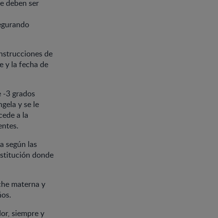
ue deben ser
segurando
instrucciones de
 y la fecha de
e -3 grados
gela y se le
cede a la
entes.
da según las
nstitución donde
eche materna y
ños.
or, siempre y