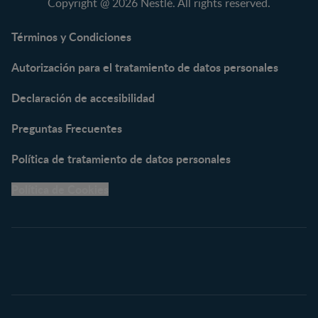
Copyright @ 2026 Nestlé. All rights reserved.
NAN® Optipro® 3
NAN® Supreme 3
Términos y Condiciones
NESTOGENO® 3
Autorización para el tratamiento de datos personales
NESTUM®
KLIM® NUTRIADVANCE®
Declaración de accesibilidad
KLIM® Snacks
NESCARE®
Preguntas Frecuentes
Herramientas
Política de tratamiento de datos personales
Buscador de Artículos
Política de Cookies
Buscador de Productos
Embarazo semana a
semana
Calculadora de Fecha de
Parto
Calendario de ovulación
Nombres para tu bebé
Recetas