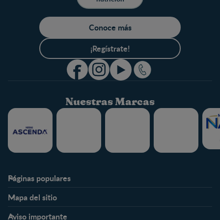
Conoce más
¡Regístrate!
Nuestras Marcas
Páginas populares
Nestlé FamilyNes
Club
Mapa del sitio
Expertos en Nutrición
Beneficios
Etapas
Temas
Preguntas Frecuentes
Inicia Sesión
Aviso importante
Preconcepción
Crecimiento y desarrollo