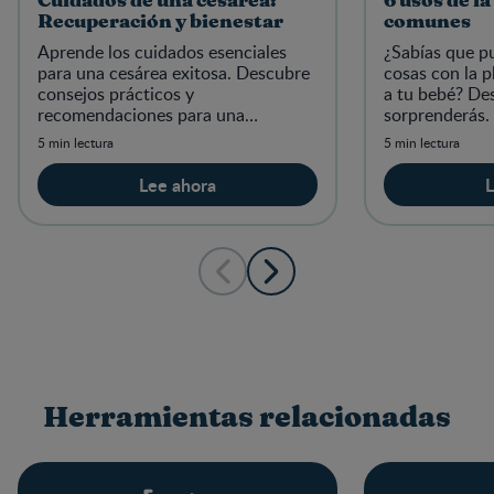
Cuidados de una cesárea:
6 usos de l
Recuperación y bienestar
comunes
Aprende los cuidados esenciales
¿Sabías que p
para una cesárea exitosa. Descubre
cosas con la p
consejos prácticos y
a tu bebé? Des
recomendaciones para una
sorprenderás
recuperación óptima. ¡Infórmate
5 min lectura
5 min lectura
aquí!
Lee ahora
L
Herramientas relacionadas