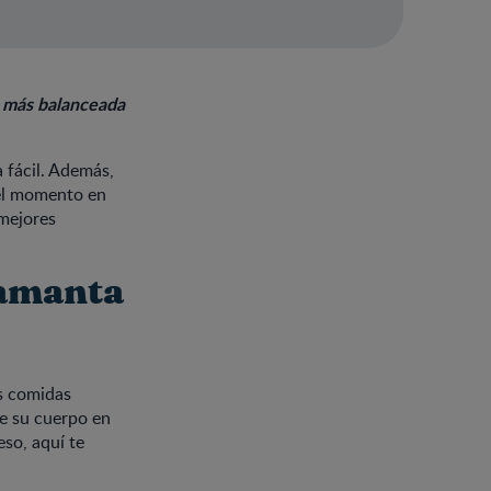
n más balanceada
 fácil. Además,
 el momento en
 mejores
mamanta
s comidas
de su cuerpo en
so, aquí te