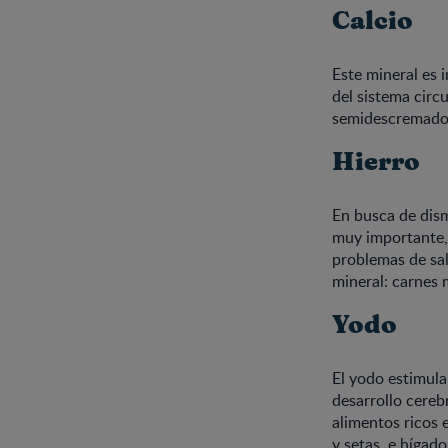
Calcio
Este mineral es 
del sistema circ
semidescremados 
Hierro
En busca de dism
muy importante, 
problemas de sal
mineral: carnes 
Yodo
El yodo estimul
desarrollo cerebr
alimentos ricos 
y setas, e hígado