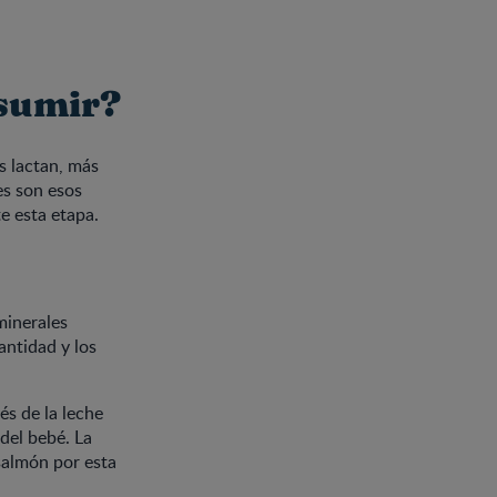
nsumir?
s lactan, más
es son esos
e esta etapa.
minerales
antidad y los
és de la leche
del bebé. La
almón por esta