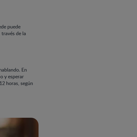
cede puede
 través de la
 hablando. En
ño y esperar
 12 horas, según