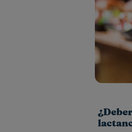
¿Deber
lactan