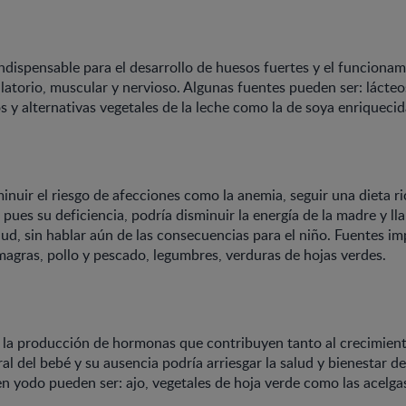
indispensable para el desarrollo de huesos fuertes y el funcion
ulatorio, muscular y nervioso. Algunas fuentes pueden ser: lácteo
y alternativas vegetales de la leche como la de soya enriquecida
inuir el riesgo de afecciones como la anemia, seguir una dieta ri
pues su deficiencia, podría disminuir la energía de la madre y ll
ud, sin hablar aún de las consecuencias para el niño. Fuentes im
magras, pollo y pescado, legumbres, verduras de hojas verdes.
a la producción de hormonas que contribuyen tanto al crecimien
al del bebé y su ausencia podría arriesgar la salud y bienestar d
en yodo pueden ser: ajo, vegetales de hoja verde como las acelg
.