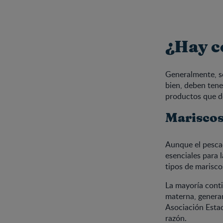
¿Hay c
Generalmente, so
bien, deben tene
productos que de
Marisco
Aunque el pescad
esenciales para 
tipos de marisco
La mayoría conti
materna, generan
Asociación Esta
razón.