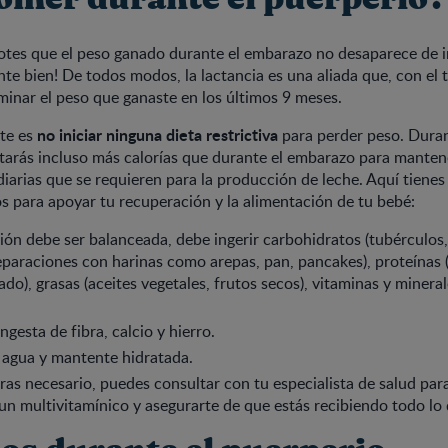
otes que el peso ganado durante el embarazo no desaparece de i
te bien! De todos modos, la lactancia es una aliada que, con el
iminar el peso que ganaste en los últimos 9 meses.
no iniciar ninguna dieta restrictiva
te es
para perder peso. Duran
itarás incluso más calorías que durante el embarazo para manten
 diarias que se requieren para la producción de leche. Aquí tienes
os para apoyar tu recuperación y la alimentación de tu bebé:
ión debe ser balanceada, debe ingerir carbohidratos (tubérculos,
eparaciones con harinas como arepas, pan, pancakes), proteínas 
do), grasas (aceites vegetales, frutos secos), vitaminas y mineral
gesta de fibra, calcio y hierro.
agua y mantente hidratada.
eras necesario, puedes consultar con tu especialista de salud par
n multivitamínico y asegurarte de que estás recibiendo todo lo 