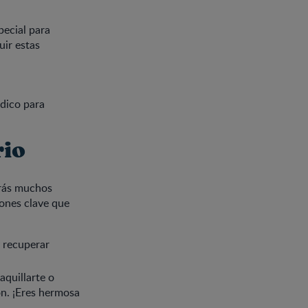
pecial para
uir estas
dico para
rio
ndrás muchos
iones clave que
 recuperar
quillarte o
ón. ¡Eres hermosa