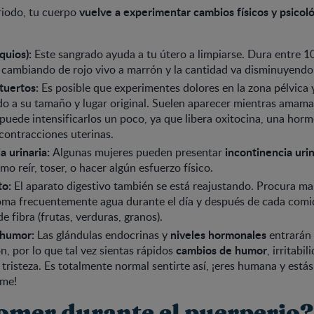
vuelve a experimentar cambios físicos y psicol
riodo, tu cuerpo
quios):
Este sangrado ayuda a tu útero a limpiarse. Dura entre 1
 cambiando de rojo vivo a marrón y la cantidad va disminuyendo
ntuertos:
Es posible que experimentes dolores en la zona pélvica 
do a su tamaño y lugar original. Suelen aparecer mientras amama
 puede intensificarlos un poco, ya que libera oxitocina, una hor
 contracciones uterinas.
a urinaria:
incontinencia uri
Algunas mujeres pueden presentar
o reír, toser, o hacer algún esfuerzo físico.
to:
El aparato digestivo también se está reajustando. Procura m
oma frecuentemente agua durante el día y después de cada comi
e fibra (frutas, verduras, granos).
 humor:
niveles hormonales
Las glándulas endocrinas y
entrarán 
cambios de humor
n, por lo que tal vez sientas rápidos
, irritabi
 tristeza. Es totalmente normal sentirte así, ¡eres humana y est
me!
omer durante el puerperio?