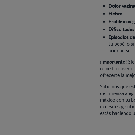
Dolor vaginal
Fiebre
Problemas g
Dificultades
Episodios de
tu bebé, o s
podrían ser 
¡Importante!
Sie
remedio casero. 
ofrecerte la mejo
Sabemos que est
de inmensa alegr
mágico con tu be
necesites y, sob
estás haciendo u