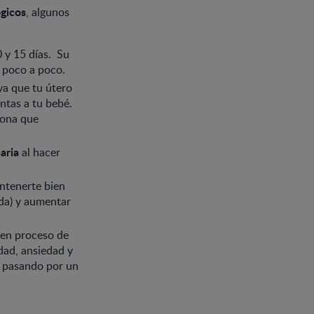
ógicos
, algunos
0 y 15 días. Su
 poco a poco.
ya que tu útero
ntas a tu bebé.
mona que
naria
al hacer
antenerte bien
da) y aumentar
en proceso de
lidad, ansiedad y
ás pasando por un