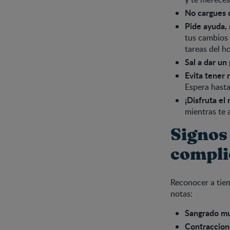
No cargues 
Pide ayuda, 
tus cambios 
tareas del ho
Sal a dar un
Evita tener 
Espera hasta
¡Disfruta e
mientras te 
Signos
compli
Reconocer a tie
notas:
Sangrado m
Contraccion