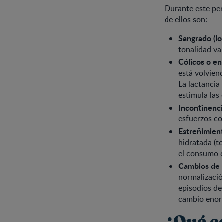
Durante este pe
de ellos son:
Sangrado (lo
tonalidad va
Cólicos o e
está volvien
La lactancia
estimula las
Incontinenci
esfuerzos com
Estreñimien
hidratada (t
el consumo d
Cambios de
normalizació
episodios de
cambio enor
¿Qué c