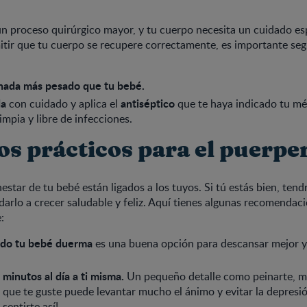
n proceso quirúrgico mayor, y tu cuerpo necesita un cuidado es
itir que tu cuerpo se recupere correctamente, es importante seg
nada más pesado que tu bebé.
da
antiséptico
con cuidado y aplica el
que te haya indicado tu mé
impia y libre de infecciones.
os prácticos para el puerpe
nestar de tu bebé están ligados a los tuyos. Si tú estás bien, te
arlo a crecer saludable y feliz. Aquí tienes algunas recomendac
:
do tu bebé duerma
es una buena opción para descansar mejor y
minutos al día a ti misma.
Un pequeño detalle como peinarte, ma
 que te guste puede levantar mucho el ánimo y evitar la depresi
sentirte así!