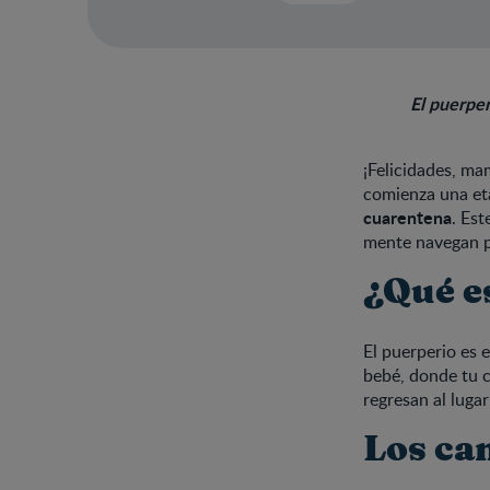
El puerper
¡Felicidades, ma
comienza una eta
cuarentena
. Est
mente navegan po
¿Qué e
El puerperio es
bebé, donde tu 
regresan al luga
Los ca