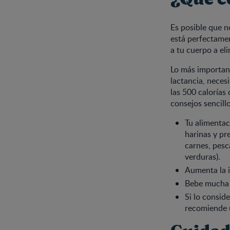
Es posible que n
está perfectamen
a tu cuerpo a el
Lo más importan
lactancia, neces
las 500 calorías
consejos sencill
Tu alimentac
harinas y pr
carnes, pesca
verduras).
Aumenta la in
Bebe mucha 
Si lo consid
recomiende u