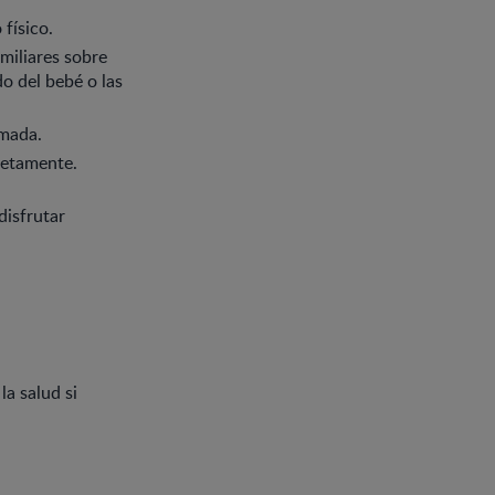
 físico.
miliares sobre
o del bebé o las
imada.
letamente.
disfrutar
la salud si