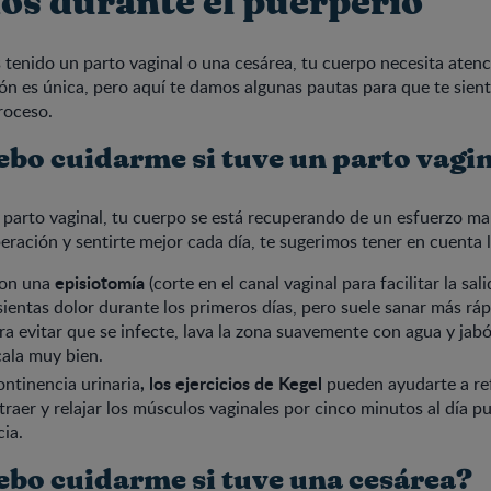
os durante el puerperio
 tenido un parto vaginal o una cesárea, tu cuerpo necesita atenc
n es única, pero aquí te damos algunas pautas para que te sie
roceso.
bo cuidarme si tuve un parto vagi
or parto vaginal, tu cuerpo se está recuperando de un esfuerzo ma
peración y sentirte mejor cada día, te sugerimos tener en cuenta l
episiotomía
aron una
(corte en el canal vaginal para facilitar la sal
sientas dolor durante los primeros días, pero suele sanar más ráp
ra evitar que se infecte, lava la zona suavemente con agua y jab
cala muy bien.
, los ejercicios de Kegel
ontinencia urinaria
pueden ayudarte a ref
traer y relajar los músculos vaginales por cinco minutos al día 
cia.
bo cuidarme si tuve una cesárea?