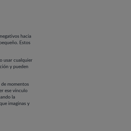
negativos hacia
u pequeño. Estos
o usar cualquier
ación y pueden
no de momentos
er ese vínculo
uando la
 que imaginas y