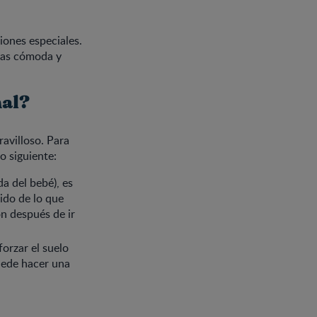
iones especiales.
ntas cómoda y
nal?
ravilloso. Para
o siguiente:
ida del bebé), es
ido de lo que
ón después de ir
orzar el suelo
puede hacer una