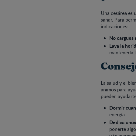
Una cesárea es u
sanar. Para perm
indicaciones:
No cargues 
Lava la heri
mantenerla l
Consej
La salud y el bie
ánimos para ayud
pueden ayudarte
Dormir cuan
energía.
Dedica unos 
ponerte algo
y te mereces 