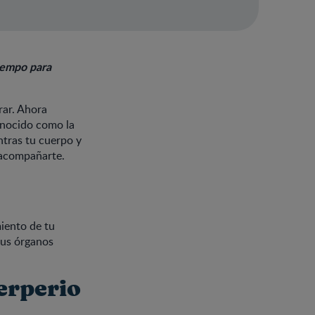
tiempo para
rar. Ahora
onocido como la
ntras tu cuerpo y
 acompañarte.
iento de tu
tus órganos
erperio