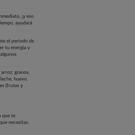
nmediato, ¡y eso
 tiempo, ayudará
te el periodo de
er tu energía y
 algunos
 arroz, granos,
(leche, huevo,
es (frutas y
a que te
que necesitas.