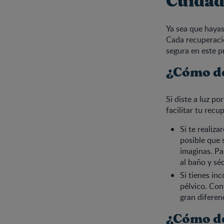
Cuidad
Ya sea que hayas
Cada recuperació
segura en este p
¿Cómo de
Si diste a luz p
facilitar tu recu
Si te realiz
posible que 
imaginas. Pa
al baño y sé
Si tienes inc
pélvico. Con
gran diferen
¿Cómo de